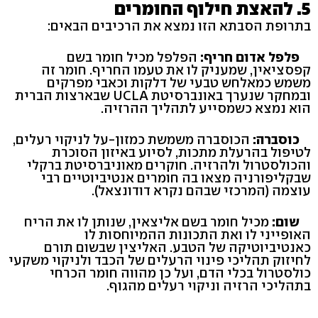
5. להאצת חילוף החומרים
בתרופת הסבתא הזו נמצא את הרכיבים הבאים:
פלפל אדום חריף:
הפלפל מכיל חומר בשם
קפסציאין, שמעניק לו את טעמו החריף. חומר זה
משמש כמאלחש טבעי של דלקות וכאבי מפרקים
ובמחקר שנערך באונברסיטת UCLA שבארצות הברית
הוא נמצא כשמסייע לתהליך ההרזיה.
כוסברה:
הכוסברה משמשת כמזון-על לניקוי רעלים,
לטיפול בהרעלת מתכות, לסיוע באיזון הסוכרת
והכולסטרול ולהרזיה. חוקרים מאוניברסיטת ברקלי
שבקליפורניה מצאו בה חומרים אנטיביוטיים רבי
עוצמה (המרכזי שבהם נקרא דודונצאל).
שום:
מכיל חומר בשם אליצאין, שנותן לו את הריח
האופייני לו ואת התכונות ההמיוחסות לו
כאנטיביוטיקה של הטבע. האליצין שבשום תורם
לחיזוק תהליכי פינוי הרעלים של הכבד ולניקוי משקעי
כולסטרול בכלי הדם, ועל כן מהווה חומר הכרחי
בתהליכי הרזיה וניקוי רעלים מהגוף.