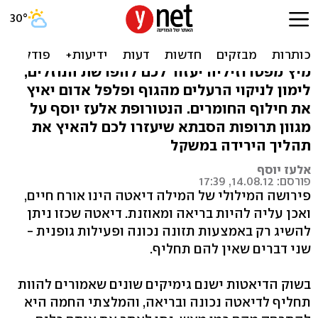
בדיאטה? 7 תרופות סבתא
שיאיצו הירידה במשקל
מיץ מפטרוזיליה יעזור לכם להפרשת הנוזלים,
לימון לניקוי הרעלים מהגוף ופלפל אדום יאיץ
את חילוף החומרים. הנטורופת אלעז יוסף על
מגוון תרופות הסבתא שיעזרו לכם להאיץ את
תהליך הירידה במשקל
אלעז יוסף
פורסם: 14.08.12, 17:39
פירושה המילולי של המילה דיאטה הינו אורח חיים,
ואכן עליה להיות בריאה ומאוזנת. דיאטה שכזו ניתן
להשיג רק באמצעות תזונה נכונה ופעילות גופנית -
שני דברים שאין להם תחליף.
בשוק הדיאטות ישנם גימיקים שונים שאמורים להוות
תחליף לדיאטה נכונה ובריאה, והמלצתי החמה היא