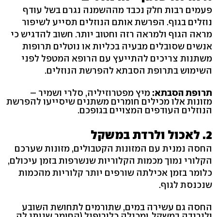
פעמים רבות חלק נכבד מההשמנה נגרם בשל עודף
נוזלים בגוף. הפרשת אותם הנוזלים תסייע לשיפור
מראה הגוף ולמראה רזה וחטוב יותר. חשוב להדגיש כי
אנשים שסובלים מבעיה בכליות או נוטלים תרופות
משתנות צריכים להתייעץ עם הרופא המטפל לפני
השימוש בתרופת הסבתא להפרשת הנוזלים.
תרופת הסבתא:
מיץ מפטרוזיליה, סלרי ושמיר –
מזונות אלו מכילים חומרים משתנים שיסייעו להפרשת
הנוזלים העודפים המצויים בגופכם.
2. לאכול ולרדת במשקל
החסה נמנית עם המזונות הקטבולים, מזונות שערכם
הקלורי נמוך מכמות הקלוריות שנשרפות בזמן עיכולם,
כלומר בזמן אכילתה שורפים יותר קלוריות מהכמות
שנכנסת לגוף.
החסה גם עשירה במים, שתורמים לתחושת השובע
ולירידה במשקל, ומכילה כלורופיל (החומר שנותן לה