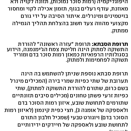
היפוגליקמיה (רמות סוכר נמוכות), תזונה לקויה ולא
מאוזנת, עודף רעלים בגוף, תזמון אכילה לקוי ומחסור
בויטמינים ומינרלים. איתור הסיבה על ידי גורם
מקצועי מהווה צעד חשוב בהצלחת תהליך הגמילה
ממתוק.
תרופת הסבתא:
תרופת "עזרה ראשונה" להורדת
התשוקה למתוק הינה חליטת צמח הג'ימנמנה, הידוע
בסגולותיו הרפואיות כמאזן רמות סוכר בדם ומוריד
תשוקה לפחמימות ולמתוק.
תרופת סבתא נוספת שניתן להשתמש בה הינה
תערובת של שתי כפיות שמרי בירה (המכילים מינרל
בשם כרום, שתורם להורדת התשוקה למתוק), שתי
כפיות זרעי פשתן טחונים (מכילים סיבים תזונתיים
שתורמים לתחושת שובע, איזון רמות הסוכר בדם
ולאספקה של אומגה 3), חצי כפית קינמון (לאיזון רמות
הסוכר בדם) ויוגורט טבעי (שמכיל חלבון התורם
לתחושת שובע ולאספקה של חיידקים ידידותיים