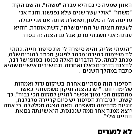
האוזן שמעה כי גם היא עברה "משהו". זה שם הקוד,
"משהו". "אולי עשר שנים שלא נפגשנו, והנה אני
מרימה אליה טלפון, ושואלת אותה אם אני יכולה
לעשות הצגה על החיים שלה", קשת אומרת. "והיא
ענתה: אני חשבתי סרט, אבל גם הצגה זה בסדר.
"הגעתי אליה, והיא סיפרה לי את סיפור חייה. נתתי
לה משימות כתיבה: מכתב לפוגע, מכתב להורים שלה,
מכתב לבתה. כל הדברים האלה נכנסו, בסופו של דבר,
להצגה בדרכים כאלו ואחרות. וגם שירים אישיים שהיא
כתבה במהלך השנים".
הסיפור הזה מסתיים אחרת, בשיקום גדול ואמהוּת
שלימה יותר. "יש בהצגה תיקון משמעותי, כאשר
מהמקום הכי נמוך אפשר להגיע למקום הכי גבוה", כך
קשת. "לגיבורת הסיפור יש כיום קריירה מלבלבת,
זוגיות מדהימה ומשפחה. וזאת הצגה מטלטלת, כי אתה
יוצא ממנה אחר ממה שנכנסת. היא שינתה גם את
החיים שלי".
לא לנערים