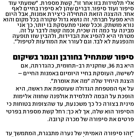
אלי תלמידות בזו אחר זו", קשת מספרת. "שמעתי עוד
סיפור ועוד סיפור. דברים שהן לא סיפרו בחיים לאף
אחד. ההצגה הזאת התחילה כיצירת אמנות, אבל היום
היא מפעל חברתי. זה נושא גדול שקורה בכל מקום והוא
נורא מושתק. וככל שאני מתעסקת בו יותר, כך אני
מבינה עד כמה זה שכיח, וכמה קשה לדבר על זה.
מטרתי היא להפיג את הבדידות, ולהבין שזו תופעה
והנפגעת לא לבד. וגם לעורר את המודעות לטיפול".
סיפור שמתחיל בחורבן ונגמר בשיקום
היא בת 36, שחקנית רב-תחומית, כהגדרתה, אם
לשישה, העוסקת בחיי היומיום באמנות החיים –
הצגת היחיד שלה "מה את אומרת".
על אף המטפחת הגדולה שעוטפת את ראשה, היא
הופכת על הבמה לתלמידת אולפנה שחווה אלימות
מינית בצורה כל כך משכנעת, עד שהצופות בטוחות כי
הסיפור הוא שלה, אך לא כך: רחל קשת מספרת בפרטי
פרטים את סיפורה של מכרה קרובה.
"זהו סיפורה האמיתי של נערה מתבגרת, המתמשך עד