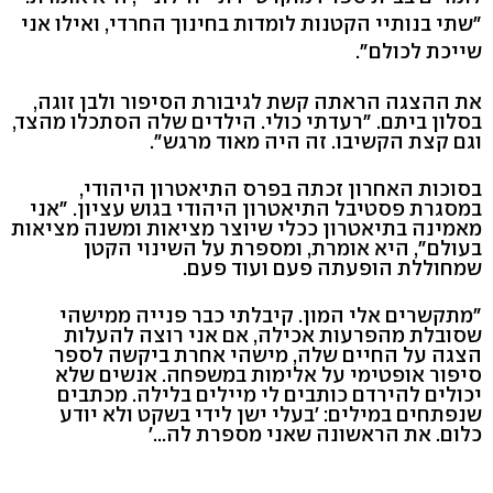
"שתי בנותיי הקטנות לומדות בחינוך החרדי, ואילו אני
שייכת לכולם".
את ההצגה הראתה קשת לגיבורת הסיפור ולבן זוגה,
בסלון ביתם. "רעדתי כולי. הילדים שלה הסתכלו מהצד,
וגם קצת הקשיבו. זה היה מאוד מרגש".
בסוכות האחרון זכתה בפרס התיאטרון היהודי,
במסגרת פסטיבל התיאטרון היהודי בגוש עציון. "אני
מאמינה בתיאטרון ככלי שיוצר מציאות ומשנה מציאות
בעולם", היא אומרת, ומספרת על השינוי הקטן
שמחוללת הופעתה פעם ועוד פעם.
"מתקשרים אלי המון. קיבלתי כבר פנייה ממישהי
שסובלת מהפרעות אכילה, אם אני רוצה להעלות
הצגה על החיים שלה, מישהי אחרת ביקשה לספר
סיפור אופטימי על אלימות במשפחה. אנשים שלא
יכולים להירדם כותבים לי מיילים בלילה. מכתבים
שנפתחים במילים: 'בעלי ישן לידי בשקט ולא יודע
כלום. את הראשונה שאני מספרת לה...'