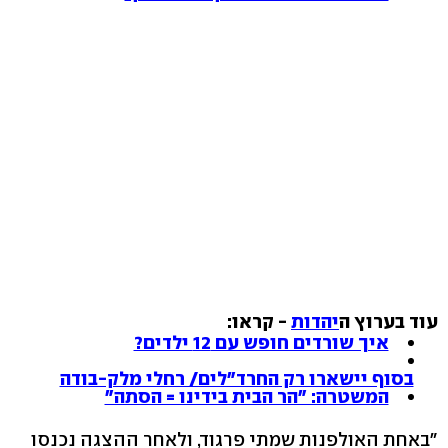
עוד בערוץ ה
יהדות
- קראו:
איך שורדים חופש עם 12 ילדים?
בסוף יישארו רק החרד"לים/ רחלי מלק-בודה
המשטרה: "הר הבית בידינו = הסתה"
"באחת האולפנות שמתי פרגוד, ולאחר ההצגה נכנסו