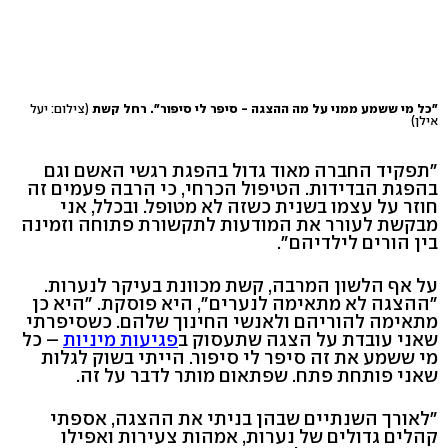
"כל מי ששמע ממני על מה ההצגה - סיפר לי סיפור". רחל קשת
(צילום: יעל
אילן)
"תפקיד החברה מאוד גדול בהפגת רגשי האשם וגם
בהפגת הבדידות. הטיפול הכרחי, כי הרבה פעמים זה
חוזר על עצמו בשנית כשזה לא מטופל. ובכלל, אני
מבקשת לעורר את המודעות לתקשורת פתוחה וזמינה
בין הורים לילדיהם".
על אף הלשון המרבה, קשת מכוונת בעיקר לנערות.
"ההצגה לא מתאימה לנערים", היא פוסקת. "היא כן
מתאימה להוריהם ולאנשי החינוך שלהם. כשסיפרתי
שאני עובדת על הצגה שתעסוק ב
פגיעות מיניות
– כל
מי ששמע את זה סיפר לי סיפור. הייתי בשוק לגלות
שאני פותחת פתח. שפתאום מותר לדבר על זה.
"לאורך השנתיים שבהן בניתי את ההצגה, אספתי
קהלים גדולים של נערות, אמהות צעירות ואפילו