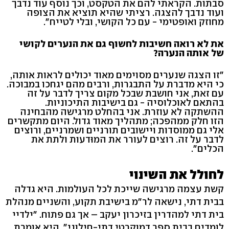
סבתות. הקראתי להם את הטקסט, וכך נוסף עוד נדבך
ועוד נדבך להצגה. רציתי שהיא תוציא את הצופה
מחוזק ואופטימי - עם כל הקושי, ובלי לטייח".
את לא רואה חשיבות לחשוף גם את הנערים לקושי
של אותה הנערה?
"זו הצגה שנערים מסוימים מאוד יכולים לראות אותה,
כי היא מדברת על התבגרות, ורבים מהם יגחכו במבוכה.
עם זאת, אני חושבת שבכל מקום צריך לדבר על זה
בהתאם לאוכלוסיה - גם בישיבות התיכוניות.
ההשתקה לא עוזרת. אני בהחלט מרגישה מהבחינה
הזו חלק ממהפכה; מתהליך מאוד גדול. היום מתקשרים
אלי גם ממוסדות ויישובים תורניים ושמרניים, ורוצים
לדבר על זה. רוצים לעורר את המוּדעות ולתת את
הכלים".
לחולל את השינוי
קשת עצמה מרגישה שייכת לכל העולמות. היא גדלה
בבית דתי, נישאה לר"מ בישיבת תקוע, והשניים מנהלת
בית דתי למהדרין בזיכרון יעקב – אך גם פתוח. "ילדיי
לומדים בבית ספר דמוקרטי דתי-חילוני", היא אומרת.