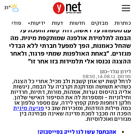
משחק החיים: גם צנועות
נפגעות מינית
עם מטפחת על ראשה, רחל קשת הופכת על
הבמה לתלמידת אולפנה שמותקפת מינית. מה
שהחל כאמנות, הפך למפעל חברתי ללא הבדלי
מגזרים. "באחת האולפנות שמתי פרגוד, ולאחר
ההצגה נכנסו אלי תלמידות בזו אחר זו"
לירון נגלר-כהן
פורסם: 14.08.12, 08:50
לרחל קשת יש אוזן קשבת ולב מכיל. אחרי כל הצגה,
כשהיא תשושה ומרוקנת וקרביה על הבמה, ניגשות
אליה בהיסוס נערות, אמהות, מורות, דתיות, חרדיות
וחילוניות - ומספרות לה את הסיפור האישי שלהן.
חלקן דוחפות פתק קפוץ לידה, עם מספר טלפון או
כמה מילות הזדהות, ומזכירות שוב כי
פגיעה מינית
הפכה זה מכבר למכת מדינה שאינה מבחינה בין
מגזרים ואוכלוסיות.
אהבתם? עשו לנו לייק בפייסבוק!