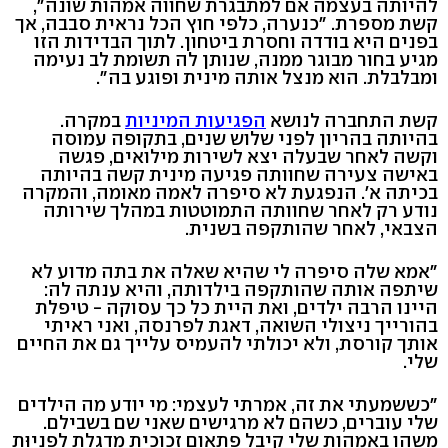
להיותה בעצמה אם למתבגרת שחווה אמהות שונה",
קשת מספרת. "כנערה, כלפי חוץ הכל נראית סבבה, אך
בפנים היא בודדה וחסרת ביטחון. לתוך הבדידות הזו
מגיע בחור מבוגר ממנה, שנותן לה תשומת לב נעימה
ומבלבלת. הוא מנצל אותה מינית ופוגע בה".
קשת התחברה לנושא
הפגיעות המיניות
במקרה.
בהיותה בהריון לפני שלוש שנים, בתקופה עמוסה
וקשה לאחר שבעלה יצא לשירות מילואים, פגשה
באישה צעירה שחוותה פגיעה מינית קשה בהיותה
בכיתה א'. הנפגעת לא סיפרה לאמה מאומה, והמקרה
נודע רק לאחר שחוותה התמוטטות במהלך שירותה
הצבאי, לאחר שהותקפה בשנית.
"אמא שלה סיפרה לי שהיא שאלה את בתה מדוע לא
שיתפה אותה שהותקפה בילדותה, והיא ענתה לה:
היינו הרבה ילדים, ואת היית כל כך עסוקה - טיפלת
בהורייך ניצולי השואה, דאגת לפרנסה, ואני ראיתי
אותך קורסת, ולא יכולתי להעמיס עלייך גם את החיים
שלי.
"כששמעתי את זה, אמרתי לעצמי: מי יודע מה הילדים
שלי עוברים, כשהם לא מרגישים שאני שם בשבילם.
משהו באמהות שלי קיבל פתאום זכוכית מדגלת לפניוּת