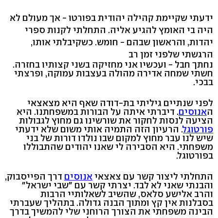
ידעתי שקיימת קהילה יהודית בפורטו - אך מעולם לא
היה בי האומץ להגיע אליה. התחלתי לקנות ספרי
יהדות, והראשון שבהם - חומש. כשקיבלתי אותו,
הרגשתי שלפני זמן רב
נחתך חבל - ועכשיו אני מחזיקה בשני קצותיו בחזרה.
חשתי שמחה אדירה מהולה בעצבות עמוקה, ופרצתי
בבכי.
לפני שנתיים גיליתי בת-דודה שאף היא מצאצאי
ה
אנוסים
. דיברתי איתה על הבורות במשפחתנו. היא
הציעה לנסות לחקור את שורשינו גם מחוץ לגבולות
פורטוגל
. הרעיון הזה התמיה אותי משום שלא ידעתי
שיש לנו עבר מחוץ למקום שבו נולדו דורות של בני
משפחתי. היא הסבירה לי שאנו יהודים שהתבוללו
בפורטוגל.
התחלתי ליצור קשר עם צאצאי
אנוסים
דרך הפייסבוק,
והבנתי שאני לא לבד. יצרתי קשר עם "שבי ישראל"
והרב אלישע סלאס, שהשיב לשאלותיי הרבות
בסבלנות אין קץ ומתוך הבנה גדולה. בתהליך שעברתי
הבינה משפחתי את הצורך הרוחני שלי להמשיך בדרך