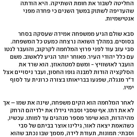
החליטה לשבור את חומת השתיקה. היא הודתה
שהעדיפה לשתוק במשך השנים כי פחדה מפני
אנטישמיות.
סבא שולם הגיע ממשפחה אמידה שעסקה בסחר
בסוסים. במהלך השואה נרצחה כמעט כל המשפחה.
סבי עזב עוד לפני פרוץ המלחמה לקרקוב, והועבר לגטו
עם כלל יהודי העיר. מאוחר יותר הגיע ללאשוב. משם
הועבר לאושוויץ - ומשם למטהאוזן. הוא שרד את
הסלקציה הודות למבנה גופו החסון, ועבר ניסויים אצל
ד"ר מנגלה, שפגעו בבריאותו בצורה כרונית עד לסוף
ימיו.
לאחר המלחמה הוא הקים משפחה, שינה את שמו – אך
לא את דתו. אף שסבי וסבתי גידלו את ילדיהם הרחק
מהיהדות, הוא שימר מספר מנהגים עד למותו. עכשיו,
כשהאמת יצאה לאור, גילינו אוצר בביתם של סבי
וסבתי: תמונות, תעודת לידה, מסמך שבו נכתב שהוא