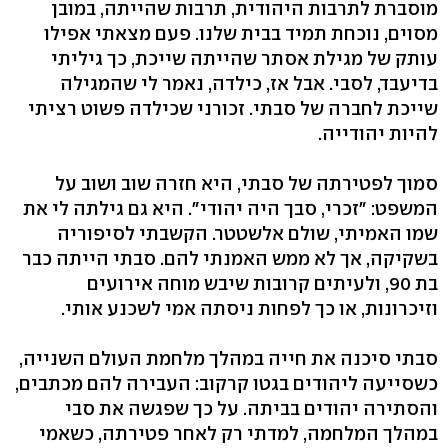
מוסברת לתרבות היהודית, תרבות שהייתה, במובן
מסוים, נוכחת תמיד בבית שלנו. פעם מצאתי אפילו
עותק של מגילת אסתר שהייתה שייכת, כך גיליתי
בדיעבד, לסבי. אבל אז, כילדה, נאמר לי שהמגילה
שייכת לחברה של סבתי. זכורני שכילדה פשוט רציתי
להיות יהודייה.
סמוך לפטירתה של סבתי, היא חזרה שוב ושוב על
המשפט: "זכרי, סבך היה יהודי". היא גם גילתה לי את
שמו האמיתי, שולם אלשטטר. הקשבתי לסיפוריה
בשקיקה, אך לא ממש האמנתי להם. סבתי הייתה כבר
בת 90, ולעיתים קרובות שיבש מוחה אירועים
וזיכרונות, או כך לפחות ניסתה אמי לשכנע אותי.
סבתי סיכנה את חייה במהלך מלחמת העולם השנייה,
כשסייעה ליהודים בגטו קרקוב: העבירה להם מכתבים,
והסתירה יהודים בביתה. על כך שפגשה את סבי
במהלך המלחמה, למדתי רק לאחר פטירתה, כשאמי