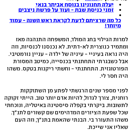
יעלה תחנונינו בנוסח אביתר בנאי
זמני כניסת שבת - ועוד על פרשת ניצבים
כל מה שרציתם לדעת לקראת ראש השנה - עמוד
מיוחד!
למרות הגילוי בחג המולד, המשפחה התנהגה מאז
ומתמיד כנוצרית לא-דתית. לא נכנסנו לכנסיות, וזה
היה נראה בעיניי - עיניה של ילדה - עניין נורמטיבי.
אבל כשבגרתי התחתנתי בכנסייה, כמיטב המסורת
הפורטוגזית. התחתנתי - וחשתי ריקנות בטקס. משהו
היה חסר לי.
לפני מספר שנים הרגשתי לפתע מן השתוקקות
רוחנית, צורך לגדול, להיות אדם יותר טוב. הייתי זקוקה
לתשובות. ביקרתי בקפלה סיסטינה באיטליה, ונוכחתי
שכל שפעת הציורים המדהימים שם קשורים לתנ"ך.
משהו התעורר בי. הבנתי שהאמת בתנ"ך, וזה העם
שאליו אני שייכת.