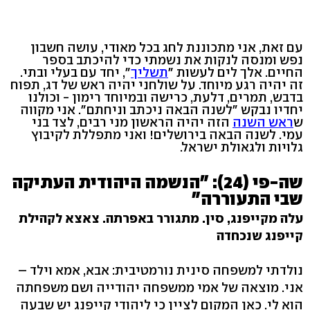
עם זאת, אני מתכוננת לחג בכל מאודי, עושה חשבון
נפש ומנסה לנקות את נשמתי כדי להיכתב בספר
החיים. אלך לים לעשות "
תשליך
", יחד עם בעלי ובתי.
זה יהיה רגע מיוחד. על שולחני יהיה ראש של דג, תפוח
בדבש, תמרים, דלעת, כרישה ובמיוחד רימון - וכולנו
יחדיו נבקש "לשנה הבאה ניכתב וניחתם". אני מקווה
ש
ראש השנה
הזה יהיה הראשון מני רבים, לצד בני
עמי. לשנה הבאה בירושלים! ואני מתפללת לקיבוץ
גלויות ולגאולת ישראל.
שה-פי (24): "הנשמה היהודית העתיקה
שבי התעוררה"
עלה מקייפנג, סין. מתגורר באפרתה. צאצא לקהילת
קייפנג שנכחדה
נולדתי למשפחה סינית נורמטיבית: אבא, אמא וילד –
אני. מוצאה של אמי ממשפחה יהודייה ושם משפחתה
הוא לי. כאן המקום לציין כי ליהודי קייפנג יש שבעה