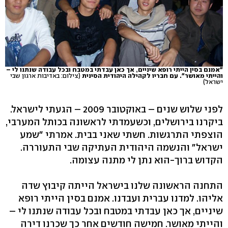
"אמנם בסין הייתי רופא שיניים, אך כאן עבדתי במטבח ובכל עבודה שנתנו לי –
והייתי מאושר". עם חבריו לקהילה היהודית הסינית
(צילום: באדיבות ארגון שבי
ישראל)
לפני שלוש שנים – באוקטובר 2009 – הגעתי לישראל.
ביקרנו בירושלים, וכשעמדתי לראשונה בכותל המערבי,
הוצפתי התרגשות. חשתי שאני בבית. אמרתי "שמע
ישראל" והנשמה היהודית העתיקה שבי התעוררה.
הקדוש ברוך-הוא נתן לי מתנה עצומה.
התחנה הראשונה שלנו בישראל הייתה קיבוץ שדה
אליהו. למדנו עברית ועבדנו. אמנם בסין הייתי רופא
שיניים, אך כאן עבדתי במטבח ובכל עבודה שנתנו לי –
והייתי מאושר. חמישה חודשים אחר כך שכרנו דירה