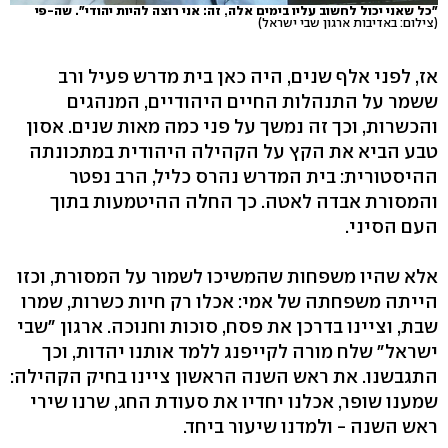
"כל שאני יכול לחשוב עליו בימים אלה, זה: אני רוצה להיות יהודי". שה-פי
(צילום: באדיבות ארגון שבי ישראל)
אז, לפני אלף שנים, היה כאן בית מדרש פעיל ורב
ששמר על התנהלות החיים היהודיים, המנהגים
והכשרות, וכך זה נמשך על פני כמה מאות שנים. אסון
טבע הביא את הקץ על הקהילה היהודית במתכונתה
ההיסטורית: בית המדרש נהרס כליל, הרב נפטר
והמסורת אבדה לאטה. כך החלה ההיטמעות בתוך
העם הסיני.
אלא שהיו משפחות שהמשיכו לשמור על המסורת, וכזו
הייתה משפחתה של אמי: אכלו רק חיות כשרות, שמרו
שבת, וציינו בדרכן את פסח, סוכות וחנוכה. ארגון "שבי
ישראל" שלח מורה לקייפנג ללמד אותנו יהדות, וכך
התגבשנו. את ראש השנה הראשון ציינו בחיק הקהילה:
שמענו שופר, אכלנו יחדיו את סעודת החג, שרנו שירי
ראש השנה - ולמדנו שיעור ביחד.