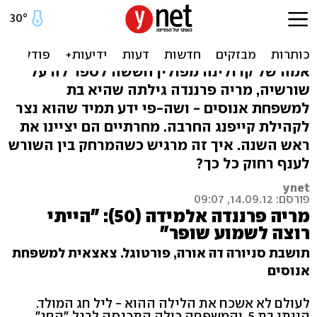
פתאום, באמצע החיים, גילינו
שאנחנו יהודים
אמה של קרולינה מפולין חששה לספר לה על
שורשיה, מריה פרננדה גילתה שהיא בת
למשפחת אנוסים - ושה-פי ידע תמיד שהוא נצר
לקהילת קייפנג החרבה. מחרתיים הם יציינו את
ראש השנה. איך זה מרגיש כשהמרחק בין השורש
לענף רחוק כל כך?
ynet
פורסם: 14.09.12, 09:07
מריה פרננדה אלמידה (50): "הייתי
רוצה לשמוע שופר"
תושבת סניורה דה אורה, פורטוגל. צאצאית למשפחת
אנוסים
לעולם לא אשכח את הלילה ההוא - ליל חג המולד.
הייתי בת 5, והמשפחה כולה התכנסה לרגל "החג".