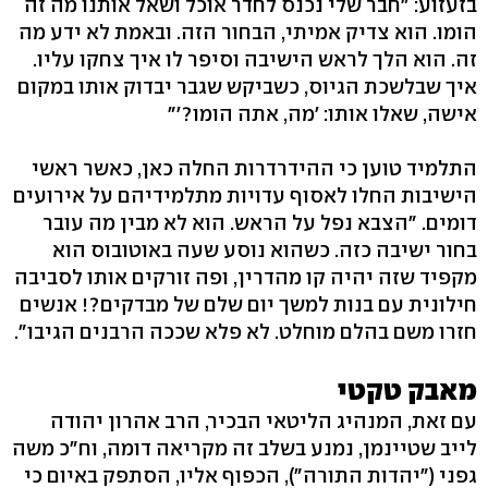
בזעזוע: "חבר שלי נכנס לחדר אוכל ושאל אותנו מה זה
הומו. הוא צדיק אמיתי, הבחור הזה. ובאמת לא ידע מה
זה. הוא הלך לראש הישיבה וסיפר לו איך צחקו עליו.
איך שבלשכת הגיוס, כשביקש שגבר יבדוק אותו במקום
אישה, שאלו אותו: 'מה, אתה הומו?'"
התלמיד טוען כי ההידרדרות החלה כאן, כאשר ראשי
הישיבות החלו לאסוף עדויות מתלמידיהם על אירועים
דומים. "הצבא נפל על הראש. הוא לא מבין מה עובר
בחור ישיבה כזה. כשהוא נוסע שעה באוטובוס הוא
מקפיד שזה יהיה קו מהדרין, ופה זורקים אותו לסביבה
חילונית עם בנות למשך יום שלם של מבדקים?! אנשים
חזרו משם בהלם מוחלט. לא פלא שככה הרבנים הגיבו".
מאבק טקטי
עם זאת, המנהיג הליטאי הבכיר, הרב אהרון יהודה
לייב שטיינמן, נמנע בשלב זה מקריאה דומה, וח"כ משה
גפני ("יהדות התורה"), הכפוף אליו, הסתפק באיום כי