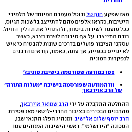
החרדית
מאז שפקע
חוק טל
ובוטל מעמדם המיוחד של תלמידי
הישיבות, נקראו אלפים מהם להתייצב בלשכות הגיוס,
ככל מועמד לשירות ביטחון, ולהתחיל את תהליך החיול.
רובם התייצבו, על אף סירובם לשרת בצבא, כאשר
עסקני הציבור פועלים בדרכים שונות להבטיח כי איש
לא יגוייס בכפייה, אך עתה, כאמור, קוראים הרבנים
לנפקדוּת המונית.
צפו במודעה שפורסמה בישיבת פוניבז'
וזו המודעה שפורסמה בישיבת "מעלות התורה"
של הרב אוירבאך
ההחלטה התקבלה על ידי
הרב שמואל אוירבאך
,
מהרבנים הבכירים בציבור החרדי-ליטאי מאז פטירת
הרב יוסף שלום אלישיב
, ומנהיג הפלג הקנאי שבו,
המכונה "הירושלמי". ראשי הישיבות המזוהים עמו