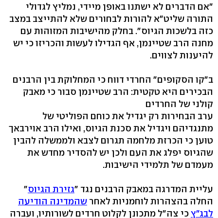
"אם הדברים לא ישתנו באופן מיידי, נמליץ לגדולי
התורה שליט"א להורות לבחורים שלא להתייצב במצב
כזה בלשכות הגיוס". בחלק מהישיבות המזוהות עם
מחנה הרב שטיינמן, אף הגדילו לעשות והכריזו כי יש
להיענות לצווים.
ב"קו הסקופים" החרדי דווח כי המחלוקת בין הרבנים
הבכירים היא טקטית: הרב שטיינמן סבור כי מאבק
קולני של החרדים
ערב הבחירות רק יגדיל את כוחם הפוליטי של
מתנגדיהם ויגדיל את סכנת הגיוס, ואילו הרב אוירבאך
טוען כי הכרזת מלחמה תגרום לצבא ולממשלה להבין
שהגיוס יפלג את העם ולכן יש להסדיר מחדש את
מעמדם של תלמידי הישיבות.
עליית המדרגה במאבק הרבנים נגד "
גזירת הגיוס
"
החלה בהצהרות לוחמניות לאחר
שהמדינה הודיעה
לבג"ץ
כי צה"ל מתכונן לקלוט חרדים לשורותיו, ועברה