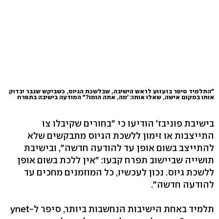
"התלמיד סיפר בזעזוע לראש הישיבה, שבלשכת הגיוס, כשביקש שגבר יבדוק
אותו במקום אישה, שאלו אותו: 'מה, אתה הומו?" המודעה בישיבה בתפרח
בישיבת פוניבז' הודיעו כי "בחורים שקיבלו צו
התייצבות או זימון ללשכת הגיוס מתבקשים שלא
להתייצב בשום אופן עד להודעה חדשה", ובישיבת
תושייה שביישוב תפרח קבעו: "אין ללכת בשום אופן
ללשכת גיוס. נכון לעכשיו, כל המוזמנים מחכים עד
להודעה חדשה".
תלמיד באחת הישיבות הנחשבות ביותר, סיפר ל-ynet