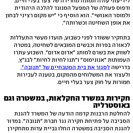
לידיעתי עולה תמונה מחרידה של צער בעלי חיים,
ודפוס פעולה של המפעל המנוגד להלכה היהודית
ולמוסר האנושי". הוא הוסיף כי "יש מקום רציני לבחון
את אופן השחיטה וכשרותה״.
בתחקיר ששודר לפני כשבוע, תועדו מעשי התעללות
לכאורה בפרות וכבשים המובאים לשחיטה, במטרה
לשווק את בשרם למותג "אדום אדום". השבוע עתרו
העמותות "אנונימוס" ו"תנו לחיות לחיות" לבג"ץ,
בדרישה
לסגור את בית המטבחיים של "תנובה",
ולעצור את המשלוחים מהמקום, בטענה לעבירות
חמורות על חוק צער בעלי חיים.
חקירות במשרד החקלאות, במשטרה וגם
באוסטרליה
להחלטת הרבנות קדמה הודעה של המשרד להגנת
הסביבה על פתיחת חקירה נגד חברת "תנובה". במדור
להגנת הסביבה במשטרה החלו גביית עדות מתחקירן