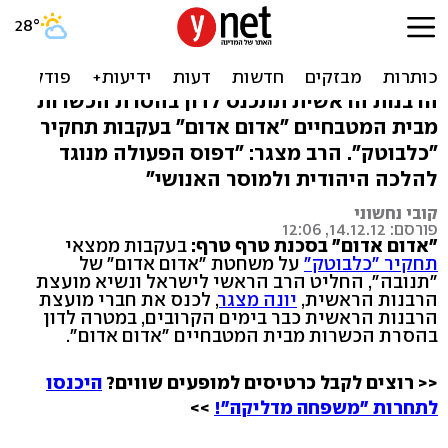
"אדום אדום": הרבנות בוחנת
הסרת הכשרות
הרבנות הראשית תתכנס לדון בהסרת הכשרות
מבית המטבחיים "אדום אדום" בעקבות תחקיר
"כלבוטק". הרב מצגר: "דפוס הפעולה מנוגד
להלכה היהודית ולמוסר האנושי"
קובי נחשוני
פורסם: 14.12.12, 12:06
"אדום אדום" בסכנת טרף טרף:
בעקבות ממצאי
תחקיר "כלבוטק"
על משחטת "אדום אדום" של
"תנובה", החליט הרב הראשי לישראל ונשיא מועצת
הרבנות הראשית,
יונה מצגר
, לכנס את חברי מועצת
הרבנות הראשית כבר בימים הקרובים, במטרה לדון
בהסרת הכשרות מבית המטבחיים ״אדום אדום״.
<< רוצים לקבל כרטיסים למופעים שווים?
היכנסו
לתחרות "משפחה מדליקה"!
>>