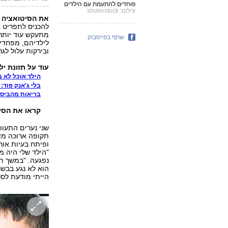
פוחדים להתעמת עם הילדים
צילום: shuterstock
את הסיטואציה ה
להכניס לתפריט ג
מתעקש עוד יותר:
שתף בפייסבוק
לילדיהם, מפחדי
ובירקות עלול לג
עוד על תזונת יל
הילד אוכל לא 
בלי ג'אנק פוד: 14 כללים לגידול ילדים בריאים
בריאות מהביס הראשון: 16 מז
קראו את הסיפ
שני נערים התעוו
תקופה ארוכה מדי
ופיתח בעיות אור
נפגעה. "במשך תק
הוא לא נגע בבשר
הייתי מודעת לסכ‭‬