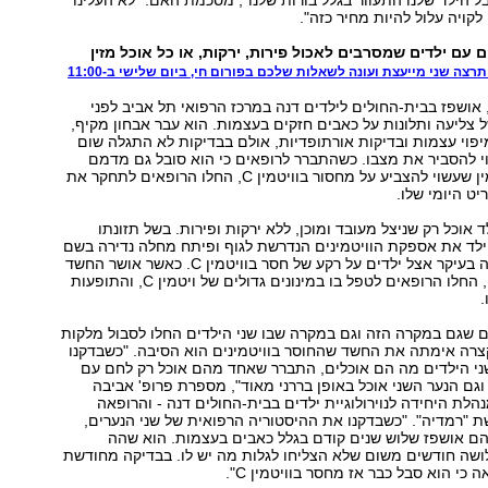
לקויה עלול להיות מחיר כזה."
 עם ילדים שמסרבים לאכול פירות, ירקות, או כל אוכל מזין
רצה שני מייעצת ועונה לשאלות שלכם בפורום חי, ביום שלישי ב-11:00
, אושפז בבית-החולים לילדים דנה במרכז הרפואי תל אביב לפני
צליעה ותלונות על כאבים חזקים בעצמות. הוא עבר אבחון מקיף,
יפוי עצמות ובדיקות אורתופדיות, אולם בבדיקות לא התגלה שום
 להסביר את מצבו. כשהתברר לרופאים כי הוא סובל גם מדמם
מהחניכיים, תסמין שעשוי להצביע על מחסור בוויטמין ‭,C‬ החלו הרופאים לתחקר את
יט היומי שלו.
 אוכל רק שניצל מעובד ומוכן, ללא ירקות ופירות. בשל תזונתו
ילד את אספקת הוויטמינים הנדרשת לגוף ופיתח מחלה נדירה בשם
צפדינה, המופיעה בעיקר אצל ילדים על רקע של חסר בוויטמין ‭.C‬ כאשר אושר החשד
בבדיקות מעבדה, החלו הרופאים לטפל בו במינונים גדולים של ויטמין ‭,C‬ והתופעות
.
 שגם במקרה הזה וגם במקרה שבו שני הילדים החלו לסבול מלקות
קצרה אימתה את החשד שהחוסר בוויטמינים הוא הסיבה. "כשבדקנו
ני הילדים מה הם אוכלים, התברר שאחד מהם אוכל רק לחם עם
שוקולד למריחה, וגם הנער השני אוכל באופן בררני מאוד‭,"‬ מספרת פרופ' אביבה
הלת היחידה לנוירולוגיית ילדים בבית-החולים דנה - והרופאה
שחשפה את פרשת "רמדיה‭."‬ "כשבדקנו את ההיסטוריה הרפואית של שני הנערים,
 אושפז שלוש שנים קודם בגלל כאבים בעצמות. הוא שהה
ושה חודשים משום שלא הצליחו לגלות מה יש לו. בבדיקה מחודשת
ה כי הוא סבל כבר אז מחסר בוויטמין ."C