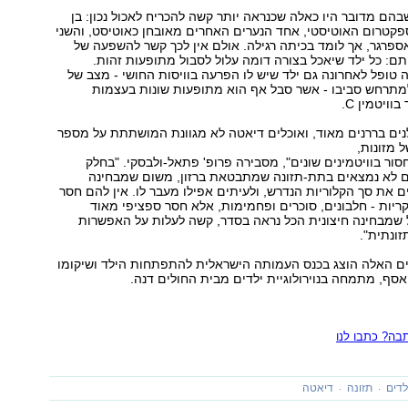
הם מדובר היו כאלה שכנראה יותר קשה להכריח לאכול נכון: בן
ל הספקטרום האוטיסטי, אחד הנערים האחרים מאובחן כאוטיסט, והשני
פרגר, אך לומד בכיתה רגילה. אולם אין לכך קשר להשפעה של
תם: כל ילד שיאכל בצורה דומה עלול לסבול מתופעות זהות.
 טופל לאחרונה גם ילד שיש לו הפרעה בוויסות החושי - מצב של
מתרחש סביבו - אשר סבל אף הוא מתופעות שונות בעצמות
וויטמין .C
נים בררנים מאוד, ואוכלים דיאטה לא מגוונת המושתתת על מספר
 מזונות,
עלולים לפתח מחסור בוויטמינים שונים‭,"‬ מסבירה פרופ' פתאל-ולבסקי. "בחלק
 לא נמצאים בתת-תזונה שמתבטאת ברזון, משום שמבחינה
ם את סך הקלוריות הנדרש, ולעיתים אפילו מעבר לו. אין להם חסר
קריות - חלבונים, סוכרים ופחמימות, אלא חסר ספציפי מאוד
ל שמבחינה חיצונית הכל נראה בסדר, קשה לעלות על האפשרות
ונתית."
ים האלה הוצג בכנס העמותה הישראלית להתפתחות הילד ושיקומו
 אסף, מתמחה בנוירולוגיית ילדים מבית החולים דנה.
ה? כתבו לנו
לדים
תזונה
דיאטה