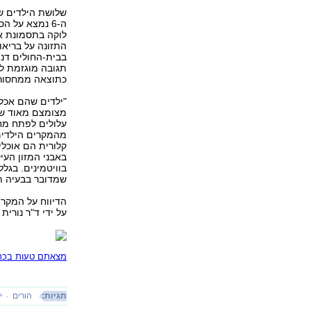
שלושת הילדים שב
ה‭6-‬ נמצא ע
לוקה בתסמונת אס
התזונה על בריאו
בבית-החולים דנה
תגובה מוגזמת ל
כתוצאה ממחסור ב‭‬
"ילדים שהם אכל
מצומצם מאוד של
מהמקרים הילדים
קלורית הם אוכלי
באבני המזון העי
בוויטמינים. בגל
שמדובר בבעיה תז‭‬
הדיווח על המקר
על ידי ד"ר נורית
מצאתם טעות בכתב
תגיות:
הורים
י