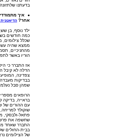
בדעתנו שלתזונה ‭‬
איך מתמודדים
אחר?
הדיאטנית ת
ילד נוסף, בן שש
כמה חודשים בשל 
שכלל צילומים, מ
ממצא שהיה עשוי
הוריו באשר לתפר
אז התברר כי הילד
הדלה לא קיבל ה
שמהן סבל נעלמו
הרופאים מספרים
בראייה, בדיקה 
עם ההורים של ש
פתאל-ולבסקי, מנ
התברר שאחד מהם
בבית-החולים של
של הצילומים נרא‭‬