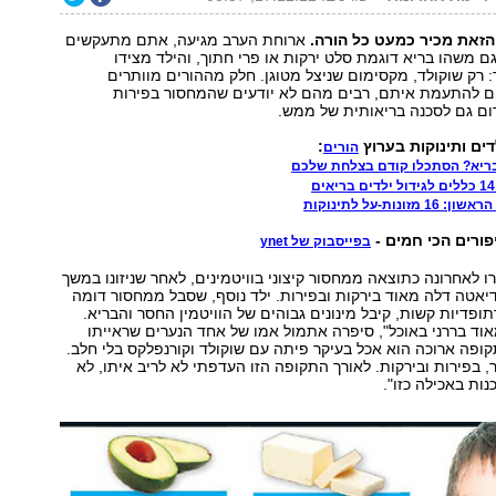
זאת מכיר כמעט כל הורה.
ארוחת הערב מגיעה, אתם מתעקשים
ם משהו בריא דוגמת סלט ירקות או פרי חתוך, והילד מצידו
 רק שוקולד, מקסימום שניצל מטוגן. חלק מההורים מוותרים
ם להתעמת איתם, רבים מהם לא יודעים שהמחסור בפירות
רום גם לסכנה בריאותית של ממש.
דים ותינוקות בערוץ
:
הורים
בריא? הסתכלו קודם בצלחת שלכם
ונות-על לתינוקות
ורים הכי חמים -
בפייסבוק של ynet
רו לאחרונה כתוצאה ממחסור קיצוני בוויטמינים, לאחר שניזונו במשך
אטה דלה מאוד בירקות ובפירות. ילד נוסף, שסבל ממחסור דומה
תופדיות קשות, קיבל מינונים גבוהים של הוויטמין החסר והבריא.
"הילד שלי היה מאוד בררני באוכל‭,"‬ סיפרה אתמול אמו של אחד הנערים שראייתו
ופה ארוכה הוא אכל בעיקר פיתה עם שוקולד וקורנפלקס בלי חלב.
, בפירות ובירקות. לאורך התקופה הזו העדפתי לא לריב איתו, לא
נות באכילה כזו."