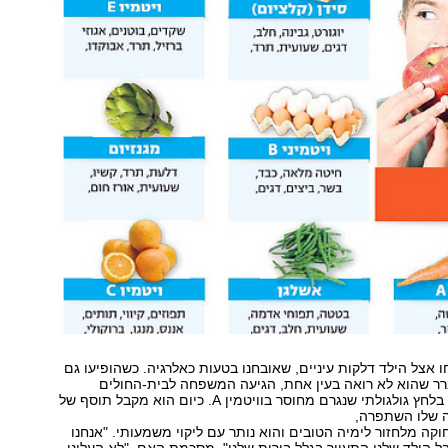
אצל הילד דלקות עיניים, שאובחנו בטעות כאלרגיה. כשהופיעו גם
רר שהוא לא רואה בעין אחת, הגיעה המשפחה לבית-החולים
והתברר שמדובר בלחץ גולגולתי שנגרם מחוסר בוויטמין ‭.A‬ כיום הוא מקבל תוסף של
נה שלו השתפרה,
וקה מלחזור לימיה הטובים והוא נותר עם ליקוי משמעותי. "אנחנו
הורים נאורים, אבל הילד שלנו התעוור בגלל בורות שלנו‭,"‬ מסכמת האם. "לא העלינו