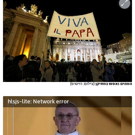
המונים נאספו בוותיקן
(צילום: רויטרס)
hlsjs-lite: Network error