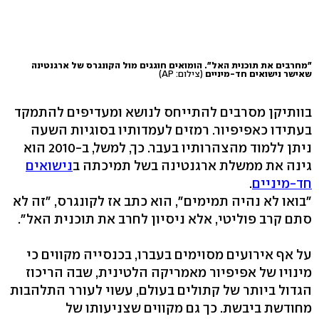
"מחרבים את תוכנית האל". הומואים חוגגים מול הקונגרס של ארגנטינה
שאישר נישואים חד-מיניים
(צילום: AP)
בוותיקן מסרבים להתייחס לנושא ומעדיפים להתמקד
בעתידו כאפיפיור. רמזים לעמדותיו בסוגיות השעה
ניתן ללמוד מהצהרותיו בעבר. כך, למשל, ב-2010 הוא
גינה את ממשלת ארגנטינה בשל תמיכתה ב
נישואים
חד-מיניים
.
"בואו לא נהיה תמימים", הוא כתב אז לקונגרס, "זה לא
סתם קרב פוליטי, אלא ניסיון לחרב את תוכנית האל".
על אף אירועים מסוימים בעברו, בכנסייה מקווים כי
מינויו של אפיפיור מאמריקה הלטינית, שבה הריכוז
הגדול ביותר של קתולים בעולם, עשוי לעורר התלהבות
מחודשת ביבשת. כך גם מקווים שצניעותו של