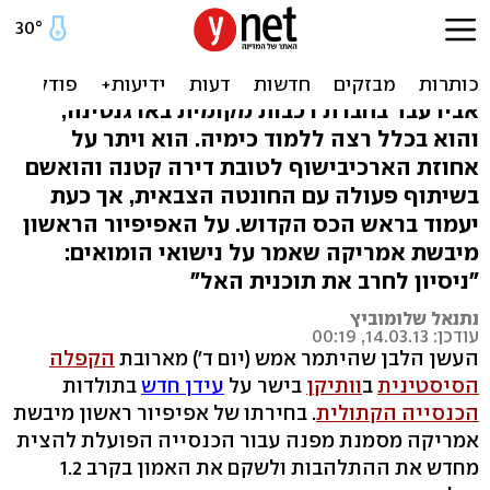
האפיפיור שנוסע באוטובוס:
הכירו את פרנסיסקוס
אביו עבד בחברת רכבות מקומית בארגנטינה,
והוא בכלל רצה ללמוד כימיה. הוא ויתר על
אחוזת הארכיבישוף לטובת דירה קטנה והואשם
בשיתוף פעולה עם החונטה הצבאית, אך כעת
יעמוד בראש הכס הקדוש. על האפיפיור הראשון
מיבשת אמריקה שאמר על נישואי הומואים:
"ניסיון לחרב את תוכנית האל"
נתנאל שלומוביץ
עודכן: 14.03.13, 00:19
העשן הלבן שהיתמר אמש (יום ד') מארובת
הקפלה
הסיסטינית
ב
וותיקן
בישר על
עידן חדש
בתולדות
הכנסייה הקתולית
. בחירתו של אפיפיור ראשון מיבשת
אמריקה מסמנת מפנה עבור הכנסייה הפועלת להצית
מחדש את ההתלהבות ולשקם את האמון בקרב 1.2