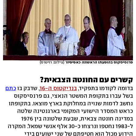
פרנסיסקוס בהופעתו הראשונה כאפיפיור
(צילום: רויטרס)
קשרים עם החונטה הצבאית?
בדומה לקודמו בתפקיד,
בנדיקטוס ה-16
, שדבק בו
כתם
בשל עברו בתקופת המשטר הנאצי, גם פרנסיסקוס
נחשב לדמות שנויה במחלוקת בארץ מוצאו. בתקופתו
כראש המסדר הישועי המקומי בארגנטינה שלטה
במדינה חונטה צבאית, שבעת שלטונה בין 1976
ל-1983 נחטפו ונרצחו כ-30 אלף אנשי שמאל. המקרה
הידוע מכול הוא חטיפתם של שני ישועים בידי