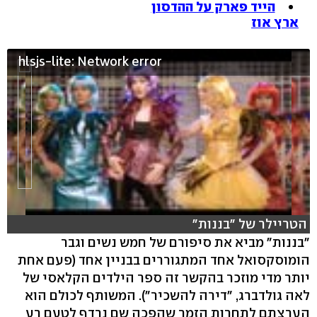
הייד פארק על ההדסון
ארץ אוז
hlsjs-lite: Network error
הטריילר של "בננות"
"בננות" מביא את סיפורם של חמש נשים וגבר
הומוסקסואל אחד המתגוררים בבניין אחד (פעם אחת
יותר מדי מוזכר בהקשר זה ספר הילדים הקלאסי של
לאה גולדברג, "דירה להשכיר"). המשותף לכולם הוא
הערצתם לתחרות הזמר שהפכה שם נרדף לטעם רע