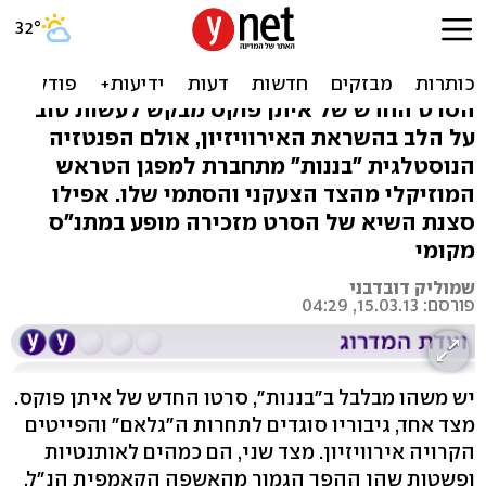
"בננות": רחוק מאוד מדוז
פואה
הסרט החדש של איתן פוקס מבקש לעשות טוב
על הלב בהשראת האירוויזיון, אולם הפנטזיה
הנוסטלגית "בננות" מתחברת למפגן הטראש
המוזיקלי מהצד הצעקני והסתמי שלו. אפילו
סצנת השיא של הסרט מזכירה מופע במתנ"ס
מקומי
שמוליק דובדבני
פורסם: 15.03.13, 04:29
יש משהו מבלבל ב"בננות", סרטו החדש של איתן פוקס.
מצד אחד, גיבוריו סוגדים לתחרות ה"גלאם" והפייטים
הקרויה אירוויזיון. מצד שני, הם כמהים לאותנטיות
ופשטות שהן ההפך הגמור מהאשפה הקאמפית הנ"ל.