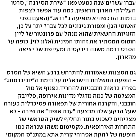
עברו עשרים שנה כמעט מאז "שירת הסירנה", סרטו
העלילתי הארוך הראשון. כמה עוד אפשר לצפות
בדמות הזו כשהיא מופיעה ב"דראג" (הפעם בפני
זאטוטי הגן) ומפזרת גינונים לכל עבר? יתר על כן,
הזוגיות החשאית שהוא מנהל עם פרזנטור של ליין
חומוס המסתיר את זהותו המינית (אלון לוי), כופה על
הסרט דרמת משנה דידקטית ומעייפת של יציאה
מהארון.
גם הסצנות שאמורות להתרחש ברגע השיא של הסרט
- הופעת המשלחת הישראלית על בימת ה"יוניברסונג"
בפריז, נראות חובבניות להחריד. נפנוף אל מול
המצלמה של כמה מדגלי מדינות אירופה, פלייבק
חובבני, והקרנה אחורית של תפאורה פסיכדלית כעורה
שעל הרקע שלה מבצעת "ענת אופה" את שירה - לא
מצליחים לשכנע בתור תחליף לשיק הטראשי של
התחרות האירופאית. מקסימום משהו שנראה כמו
הופעה של להקת אפרוחי קרית אתא במתנ"ס המקומי.