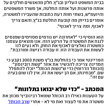
בבית המשפט העליון ובג"ץ. חלק מהאנשים חולקים על
אותה פרשנות ועל אותה החלטה, אך משרד המשפטים
והיועמ"ש, בשתי חוות דעת כתובות שהעבירו למשטרה,
אומרים בדיוק מה קובעת החלטת בג"ץ, והאם צריך
לאכוף, ומה צריך לאכוף".
הוא הוסיף כי "לאחרונה יש גורמים מסוימים שמנסים
לנגח את המשטרה על הרקע הזה. אנו מוצאים עצמנו
כמשטרה נאלצים לאכוף את החוק, ולא נעים לנו
לעשות את העבודה הזו. זו עבודה רגישה ומורכבת".
הפריינטי אמר כי בהחלטת בג"ץ משנת 2003 נקבע כי
המדינה צריכה להכשיר את אזור "קשת רובינסון"
(הכותל הדרומי) כדי ש"נשות הכותל" יוכלו להתפלל
שם. "מבחינתו, אם הן יעשו את זה, אין לנו שום בעיה
עם זה".
המכתב - "כדי שלא יבואו בתלונות"
על הטענות כאילו רב הכותל שמואל רבינוביץ' מכוון את
משטרה את מי לעצור ואת מי לא - אחרי
שרב הכותל