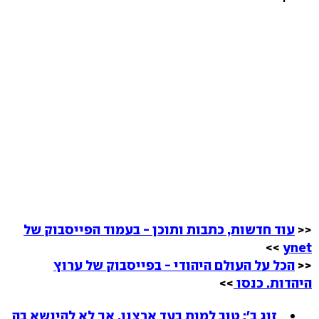
<<
עוד חדשות, כתבות ותוכן - בעמוד הפייסבוק של
>>
ynet
<<
הכל על העולם היהודי - בפייסבוק של ערוץ
היהדות. כנסו
>>
זוג ב': טוב למות בעד ארצנו, אך לא להינשא בה