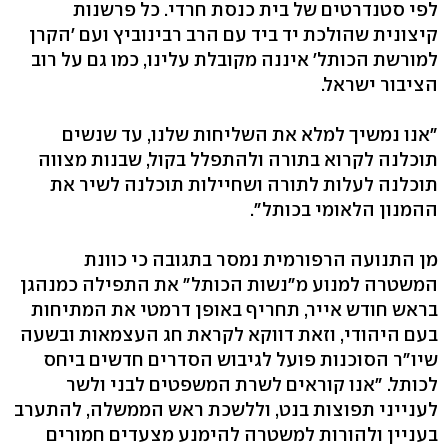
לפי סטנדרטים של בית כנסת חרדי. כל פרשנות
קיצונית שהולכת יד ביד עם הרב רבינוביץ ועם 'הקרן
למורשת הכותל' איננה מקובלת עלינו, כמו גם על רוב
הציבור ישראל.
"אנו נמשיך למלא את השליחות שלנו, עד שנשים
תוכלנה לקרוא בתורה ולהתפלל בקול, שבנות מצווה
תוכלנה לעלות לתורה ושחיילות תוכלנה לשיר את
ההמנון הלאומי בכותל".
מן התנועה הרפורמית נמסר בתגובה כי כוונת
המשטרה למנוע מ"נשות הכותל" את התפילה כמנהגן
בראש חודש אייר, תחריף באופן דרמטי את המתיחות
בעם היהודי, וזאת דווקא לקראת חג העצמאות ובשעה
שיו"ר הסוכנות פועל לגיבוש הסדרים חדשים ביחס
לכותל. "אנו קוראים לשרת המשפטים לבני ולשר
לענייני תפוצות בנט, וללשכת ראש הממשלה, להתערב
בעניין ולהורות למשטרה להימנע מצעדים חמורים