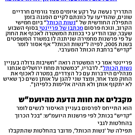
התדריך נעשה על רקע איומים מצד גורמים חרדיים
שונים, שהודיעו על כוונתם לקיים הפגנה בזמן
התפילה החודשית של "
נשות הכותל
" ביום חמישי
הקרוב, ונוכח פרסום
מכתבו של פריינטי
בסוף השבוע
שעבר, שבו הודיע כי בכוונת המשטרה לאכוף את החוק
על פי פרשנות מחמירה שניתנה לו במשרד המשפטים
בשנת 2005, לפיה ל"נשות הכותל" אף אסור לומר
"קדיש" ברחבת הכותל המערבי.
פריינטי אמר כי המשטרה רואה "חשיבות גדולה בעניין
נשות הכותל
". לדבריו, "כמשטרת מחוז ירושלים אנחנו
מנהלים הידברות עם כל הצדדים, במטרה לאכוף את
החוק מצד אחד, ומצד שני להגן על אותן נשים כך שאיש
לא יתקוף אותן ולא תהיה אלימות כלפיהן".
מקבלים את חוות הדעת מהיועמ"ש
הוא התייחס לפרסום בעניין האיסור לנשים לומר
"קדיש" בכותל, לפי פרשנות היועמ"ש: "בכל הכרוך
בהחלטות לגבי
תפילה של 'נשות הכותל', מדובר בהחלטות שהתקבלו