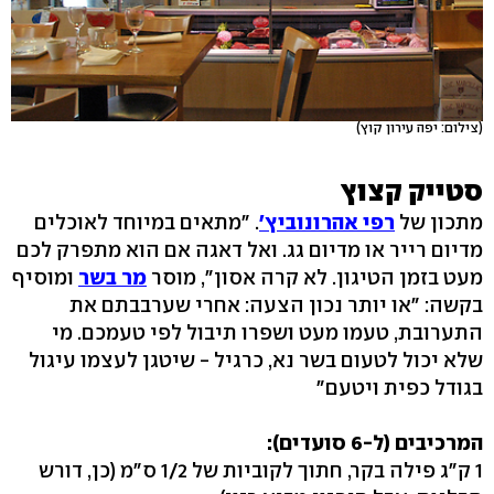
(צילום: יפה עירון קוץ)
סטייק קצוץ
מתכון של
רפי אהרונוביץ'
. "מתאים במיוחד לאוכלים
מדיום רייר או מדיום גג. ואל דאגה אם הוא מתפרק לכם
מעט בזמן הטיגון. לא קרה אסון", מוסר
מר בשר
ומוסיף
בקשה: "או יותר נכון הצעה: אחרי שערבבתם את
התערובת, טעמו מעט ושפרו תיבול לפי טעמכם. מי
שלא יכול לטעום בשר נא, כרגיל - שיטגן לעצמו עיגול
בגודל כפית ויטעם"
המרכיבים (ל-6 סועדים):
1 ק"ג פילה בקר, חתוך לקוביות של 1/2 ס"מ (כן, דורש