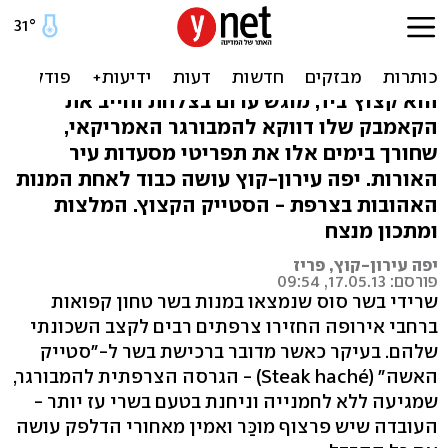
המבורגר פריזאי: סטייק
האשה
הוא קצוץ ביד, מוגש ערום בצלחת וחייב את
הקאמבק שלו דווקא להמבורגר האמריקאי,
שחורך בימים אלו את תפריטי מסעדות עיר
האורות. יפה עירון-קוץ עושה כבוד לאחת המנות
האהובות בצרפת - הסטייק הקצוץ. המלצות
ומתכון מנצח
יפה עירון-קוץ, פריז
פורסם: 17.05.13, 09:54
שרידי בשר סוס שנמצאו במנות בשר טחון קפואות
ברחבי אירופה החזירו צרפתים רבים לקצב השכונתי
שלהם. בעיקר כאשר מדובר ברכישת בשר ל-"סטייק
האשה" (Steak haché) - הגרסה הצרפתית להמבורגר,
שמגיעה ללא לחמנייה וניחנת בטעם בשרי עז יותר -
העובדה שיש פרצוף מוכַּר ואמין מאחורי הדלפק עושה