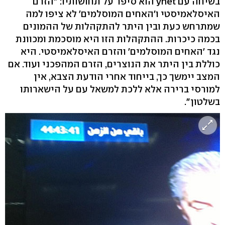
בשיחה עם ynet הוא סיפר על תחושותיו: "הזרם
האיסלאמיסטי ו'האחים המוסלמים' לא ציפו למה
שמתרחש כעת ובין היתר להתקהלות של ההמונים
בכמה כיכרות. ההתקהלות הזו היא מוסכמת ומכוונת
נגד 'האחים המוסלמים' והזרם האיסלאמיסטי. היא
כוללת בין היתר את הנוצרים, הזרם המהפכני ועוד. אם
המצב יימשך כך, בייחוד אחרי הודעת הצבא, אין
למורסי ברירה אלא ללכת למשאל עם על הישארותו
בשלטון".