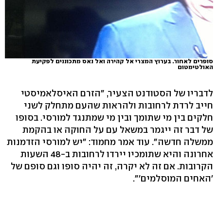
סופרים לאחור. בערוץ המצרי אל קהירה ואל נאס מתכוננים לפקיעת
האולטימטום
לדבריו של הסטודנט הצעיר, "הזרם האיסלאמיסטי
חייב לרדת לרחובות ולהראות שהעם מתחלק לשני
חלקים בין מי שתומך ובין מי שמתנגד למורסי. בסופו
של דבר זה ייגמר במשאל עם על החוקה או בהקמת
ממשלה חדשה". עוד אמר מחמוד: "יש למורסי הזדמנות
אחרונה והיא שתומכיו יירדו לרחובות ב-48 השעות
הקרובות. אם זה לא יקרה, זה יהיה סופו וגם סופם של
'האחים המוסלמים'".