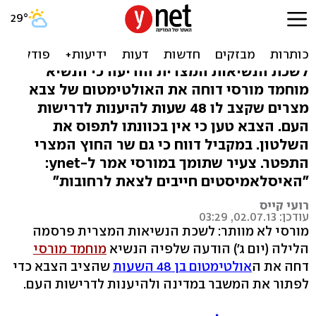
הנשיא מורסי: דוחה את
האולטימטום של הצבא
לשכת הנשיאות המצרית הודיעה כי הנשיא
מוחמד מורסי דוחה את האולטימטום של צבא
מצרים שקצב לו 48 שעות להיענות לדרישות
העם. הצבא טען כי אין בכוונתו לתפוס את
השלטון. במקביל דווח כי גם שר החוץ המצרי
התפטר. צעיר שתומך במורסי אמר ל-ynet:
"האיסלאמיסטים חייבים לצאת לרחובות"
רועי קייס
עודכן: 02.07.13, 03:29
מורסי לא מוותר: לשכת הנשיאות המצרית פרסמה
הלילה (יום ג') הודעה שלפיה הנשיא
מוחמד מורסי
דחה את ה
אולטימטום בן 48 השעות
שהציב הצבא כדי
לפתור את המשבר במדינה ולהיענות לדרישות העם.