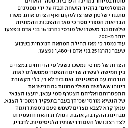
מתוח במיוחד במדינה הערבית. מטה "האחים
המוסלמים" בקהיר הושחת ונבזז על ידי מפגינים
מתנגדי שלטון שפרצו למקום ואף הציתו אותו. משרד
הבריאות המצרי מסר כי מאז ההפגנות ההמוניות
שלשום נגד משטרו של מורסי נהרגו 16 בני אדם ונפצעו
יותר מ-700.
עוד נמסר כי מאז תחילת המחאה הנוכחית בשבוע
שעבר נהרגו 25 בני אדם ו-1,480 נפצעו.
הצרות של מורסי נמשכו כשעל פי הדיווחים במצרים
בין חמישה לעשרה שרים התפטרו מממשלתו לאות
הזדהות עם המפגינים. ואם בזה לא די, כלי תקשורת
דיווחו ששלושה מושלי מחוזות גם הגישו את
התפטרותם ואליהם הצטרף סמי ענאן, יועצו הצבאי
של הנשיא מורסי שכיהן בעבר בתפקיד רמטכ"ל הצבא.
ענאן קרא לצבא מצרים לשמש פעם נוספת דוגמה
מבחינת ההקרבה, אהבת המולדת והאזרח ועמידתו
לצד רצונו של העם ודרישותיו הלגיטימיות. לדבריו,