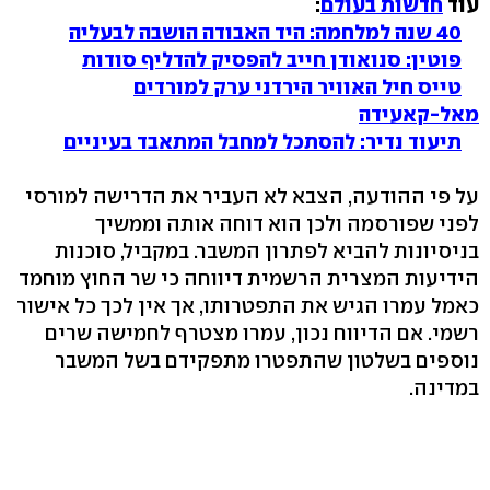
עוד
חדשות בעולם
:
40 שנה למלחמה: היד האבודה הושבה לבעליה
פוטין: סנואודן חייב להפסיק להדליף סודות
טייס חיל האוויר הירדני ערק למורדים
מאל-קאעידה
תיעוד נדיר: להסתכל למחבל המתאבד בעיניים
על פי ההודעה, הצבא לא העביר את הדרישה למורסי
לפני שפורסמה ולכן הוא דוחה אותה וממשיך
בניסיונות להביא לפתרון המשבר. במקביל, סוכנות
הידיעות המצרית הרשמית דיווחה כי שר החוץ מוחמד
כאמל עמרו הגיש את התפטרותו, אך אין לכך כל אישור
רשמי. אם הדיווח נכון, עמרו מצטרף לחמישה שרים
נוספים בשלטון שהתפטרו מתפקידם בשל המשבר
במדינה.