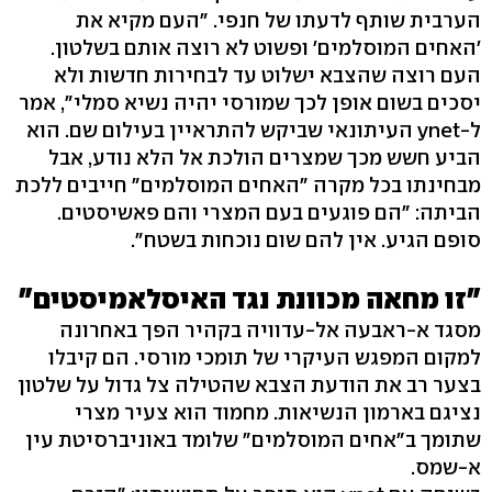
הערבית שותף לדעתו של חנפי. "העם מקיא את
'האחים המוסלמים' ופשוט לא רוצה אותם בשלטון.
העם רוצה שהצבא ישלוט עד לבחירות חדשות ולא
יסכים בשום אופן לכך שמורסי יהיה נשיא סמלי", אמר
ל-ynet העיתונאי שביקש להתראיין בעילום שם. הוא
הביע חשש מכך שמצרים הולכת אל הלא נודע, אבל
מבחינתו בכל מקרה "האחים המוסלמים" חייבים ללכת
הביתה: "הם פוגעים בעם המצרי והם פאשיסטים.
סופם הגיע. אין להם שום נוכחות בשטח".
"זו מחאה מכוונת נגד האיסלאמיסטים"
מסגד א-ראבעה אל-עדוויה בקהיר הפך באחרונה
למקום המפגש העיקרי של תומכי מורסי. הם קיבלו
בצער רב את הודעת הצבא שהטילה צל גדול על שלטון
נציגם בארמון הנשיאות. מחמוד הוא צעיר מצרי
שתומך ב"אחים המוסלמים" שלומד באוניברסיטת עין
א-שמס.