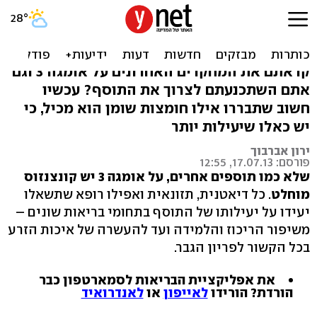
אומגה 3: בטוחים שהתוסף
שאתם נוטלים יעיל?
קראתם את המחקרים האחרונים על אומגה 3 וגם
אתם השתכנעתם לצרוך את התוסף? עכשיו
חשוב שתבררו אילו חומצות שומן הוא מכיל, כי
יש כאלו שיעילות יותר
ירון אברבוך
פורסם: 17.07.13, 12:55
שלא כמו תוספים אחרים, על אומגה 3 יש קונצנזוס
מוחלט
. כל דיאטנית, תזונאית ואפילו רופא שתשאלו
יעידו על יעילותו של התוסף בתחומי בריאות שונים –
משיפור הריכוז והלמידה ועד להעשרה של איכות הזרע
בכל הקשור לפריון הגבר.
את אפליקציית הבריאות לסמארטפון כבר
הורדת? הורידו
לאייפון
או
לאנדרואיד