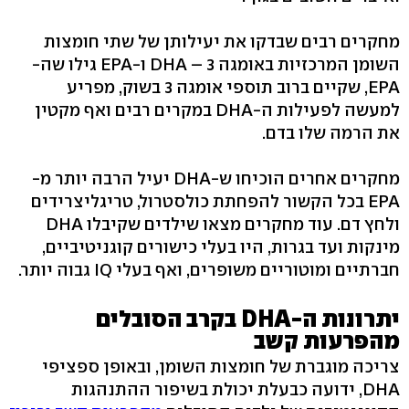
מחקרים רבים שבדקו את יעילותן של שתי חומצות
השומן המרכזיות באומגה 3 – DHA ו-EPA גילו שה-
EPA, שקיים ברוב תוספי אומגה 3 בשוק, מפריע
למעשה לפעילות ה-DHA במקרים רבים ואף מקטין
את הרמה שלו בדם.
מחקרים אחרים הוכיחו ש-DHA יעיל הרבה יותר מ-
EPA בכל הקשור להפחתת כולסטרול, טריגליצרידים
ולחץ דם. עוד מחקרים מצאו שילדים שקיבלו DHA
מינקות ועד בגרות, היו בעלי כישורים קוגניטיביים,
חברתיים ומוטוריים משופרים, ואף בעלי IQ גבוה יותר.
יתרונות ה-DHA בקרב הסובלים
מהפרעות קשב
צריכה מוגברת של חומצות השומן, ובאופן ספציפי
DHA, ידועה כבעלת יכולת בשיפור ההתנהגות