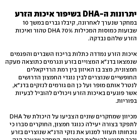
יתרונות ה-DHA בשיפור איכות הזרע
במחקר שנערך לאחרונה, קיבלו גברים במשך 10
שבועות כמוסות המכילות 70% DHA טהור ואיכות
הזרע שלהם נבדקה.
איכות הזרע נמדדה כתלות בריכוז השברים והפגמים
שנמצאו בדנ"א המצויים בזרע ונגרמים כתוצאה מעקה
חמצונית, מצב בו האיזון בין רמת הרדיקאלים
החופשיים שנוצרים לבין נוגדי החמצון הדרושים
לנטרל אותם מופר ועל כן הם גורמים לנזקים בדנ"א,
אשר פוגעים באיכות הזרע ויכולים להוביל לבעיות
בפוריות.
מכיוון שמחקרים שונים הצביעו על היכולת של DHA
לתפקד בצורה יעילה כנוגד חמצון, החוקרים סברו כי
נוכחותו תעזור למנוע את נזקי הדנ"א שנוצרים בזרע
ובכך תסייע להעלאת הפוריות. המחקר שנערך היה