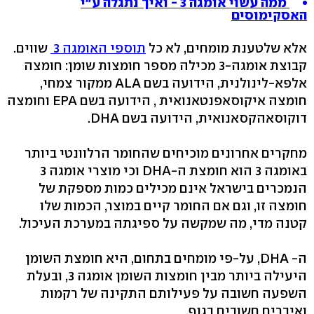
ממה עשוי אומגה 3 - ואיך נתגלה ע"י
האסקימוסים
אלא שלטענת מומחים, לא כל
תוספי האומגה 3
שווים.
קבוצת אומגה-3 מכילה מספר חומצות שומן: חומצה
אלפא-לינולנית, הידועה בשם ALA ממקור צמחי,
חומצה איקוסאפנטאנואית , הידועה בשם EPA וחומצה
דוקוסאהקסאנואית, הידועה בשם DHA.
מחקרים אחרונים מוכיחים שהחומר הרלוונטי ביותר
באומגה 3 הוא חומצת ה-DHA וכי מוצרי אומגה 3
הנמכרים בישראל אינם מכילים כמות מספקת של
חומצה זו, וגם אם החומר קיים במוצר, הכמות שלו
קטנה מדי, מה שמקשה על ספיגתה במערכת העיכול.
ה- DHA, על-פי מומחים בתחום, היא חומצת השומן
היעילה ביותר מבין חומצות השומן אומגה 3, ובעלת
השפעה חשובה על פעילותם התקינה של רקמות
ואיברים חשובים בגוף.