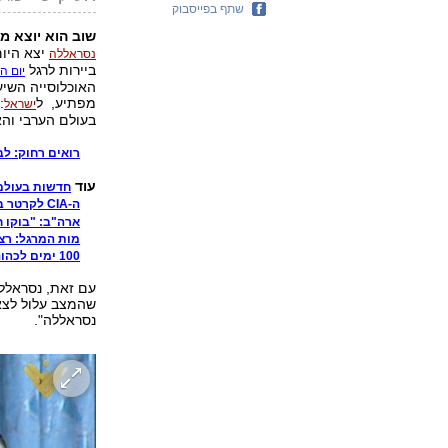
שתף בפייסבוק
שוב הוא יוצא מ
יצא היום
נסראללה
ביירות לרגל
יום ה
האוכלוסייה השי
מפתיע, ל
:
ישראל
בעולם הערבי והא
רואים רחוק: לב
עוד
חדשות בעולם
ה-CIA לקרטר ב-1978: מנחם בגין פרובוקטור
ארה"ב: "בוקו ח
מות המרגל: ר
100 ימים לכהונת רוחאני: אפשר לנשום בטהרן
עם זאת, נסראלל
שהמצב עלול לצא
נסראללה".