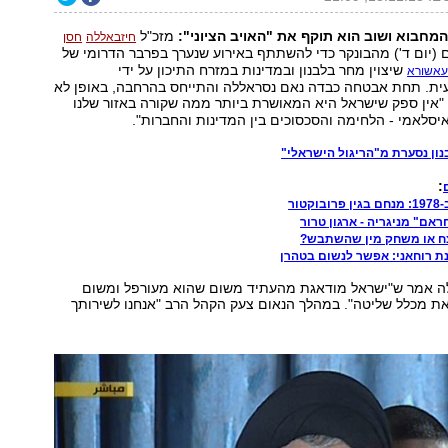
המחבוא ושוב הוא תוקף את "האויב הציוני":
מזכ"ל
חיזבאללה
חסן
 (יום ד') מהבונקר כדי להשתתף באירוע שנערך בפרבר הדרומי של
שיצוין מחר בלבנון ובמדינות במזרח התיכון על ידי
עאשורא
עית. תחת אבטחה כבדה נאם נסראללה והתייחס בהרחבה, באופן לא
 "אין ספק שישראל היא המאושרת ביותר ממה שקורה באזור שלנו
יסלאמי - הלחימה והסכסוכים בין המדינות והחברות".
נון נסערת מ"הריגול הישראלי"
:
ראם" מניגריה - ארגון טרור
צח או משחק מין שהשתבש?
ה אמר ש"ישראל מודאגת מהעתיד משום שהוא מעורפל ומשום
ת מכלל שליטה". במהלך הנאום צעק הקהל הרב "אנחנו לשירותך