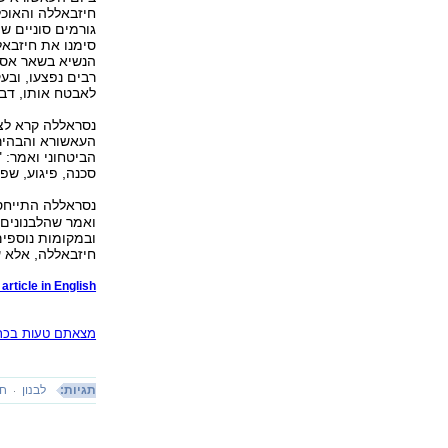
חיזבאללה והאוכל
גורמים סוניים ש
סימנו את חיזבא
הנשיא בשאר אסד 
רבים נפצעו, ובע
לאבטח אותו, דב
נסראללה קרא לצי
העאשורא והבהיר 
הביטחוני ואמר: "
סכנה, פיגוע, שפי
נסראללה התייחס 
ואמר שהלבנונים 
ובמקומות נוספים
חיזבאללה, אלא ענ
article in English
מצאתם טעות בכתב
תגיות:
לבנון
חס