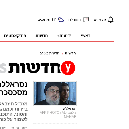
חדשות
חדשות בעולם
נסראללה
מסכסכת
מזכ"ל חיזבאל
ביירות וכמנהג
נסראללה
צילום: AFP PHOTO / AL-
והסוני. התוכנ
MANAR
לשמור על כוח
רועי קייס
פורסם: 1.13