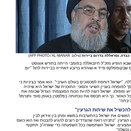
כבדה. נסראללה בדרום ביירות
(צילום: AFP PHOTO / AL-MANAR)
בא הופיע מזכ"ל חיזבאללה בפומבי הייתה בחודש אוגוסט
בקומפלקס סייד א-שוהדא ברובע דאחייה בביירות לרגל "יום
לה, "ישראל דוחפת לסכסוכים בעולם הערבי". הוא אמר בציניות כי
פך למומחה בעניין השיעי והסוני. התוכנית של ישראל היא שיהיה
וע ומפולג. ישראל רוצה להיות הכוח המעצמתי הגדול שכופה את
ל האזור. כך היא תבסס את נוכחותה בפלסטין באופן סופי ותנרמל
יבתה".
להכשיל את שיחות הגרעין"
האשים את ישראל בהתערבות במשא ומתן בין איראן לבין
גרעין. "נתניהו רואה שהצדדים רוצים להגיע להבנות ואז הוא כועס
מצעים. ישראל השתמשה בכל השפעתה כדי שארה"ב תתקוף
א נכשלה".