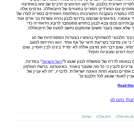
וסייה השיעית בלבנון, על רקע הפיגועים הרבים שביצעו באחרונה
מזוהים עם המורדים הסורים במעוזים של חיזבאללה. גורמים אלה
ללה כמטרה בעקבות התערבותו במלחמת האזרחים בסוריה לצדו של
ונאמניו. בפיגועים שבוצעו בדרום לבנון נהרגו עשרות בני אדם ועוד
קבותיהם נכנס צבא לבנון בחודש ספטמבר לרובע הדאחייה כדי
ר שלא עשה בעבר משום שהמקום נחשב למעוז של חיזבאללה.
בור הלבנוני להשתתף בהמוניו בצעדות המסורתיות של חג
כי אין מדובר בקריאת תיגר על אף אחד. הוא התייחס למצב
מחר, שום דבר חוץ מרצון אללה לא יפריד בינינו לבין חוסיין. שום
כות דמים ומכוניות תופת".
בנאומו לדו"ח של ממשלת לבנון שנגע ל"
" במדינה,
ריגול הישראלי
צריכים להבין כי כל מה שעובר באוויר, באינטרנט, ברשת הטלפון
 אחרים נמצא תחת האזנה ישראלית. לדבריו, "זה לא עניין של
יין לאומי שנוגע לכל הלבנונים".
Read this 
ה? כתבו לנו
ן נסראללה
חיזבאללה
ישראל