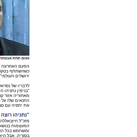
נאום תחת אבטחה 
הפעם האחרונה ש
כשהשתתף בטקס ש
ירושלים העולמי".
לדבריו של נסראל
"בנימין נתניהו ה
מאחוריה אזור קר
התנאים שלו על כ
את יחסיה עם סב
"נתניהו רוצה 
מזכ"ל חיזבאללה 
המעצמות בנושא ה
ומשתמש בכל הא
בסוריה, אבל הי