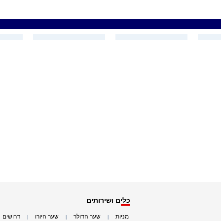
כלים ושירותים
מניות
שער הדולר
שער היורו
דרושים
|
|
|
|