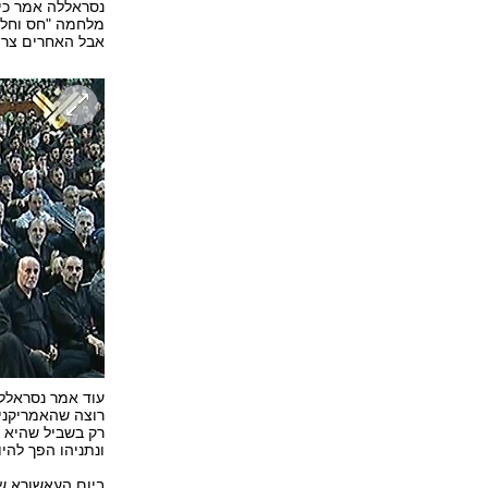
נסראללה אמר כי 
מלחמה "חס וחליל
אבל האחרים צריכ
עוד אמר נסראללה
רוצה שהאמריקנים
רק בשביל שהיא ת
ונתניהו הפך להי
ביום העאשורא שי