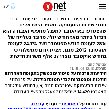
מכת אבטלה: 14,420 מפוטרים
באוקטובר
נתוני שירות התעסוקה: מספר הישראלים
שהצטרפו באוקטובר למעגל מחפשי העבודה הוא
הגדול ביותר מאז חודש יולי. מדובר בעלייה של
28% לעומת חודש ספטמבר ושל 24.7% לעומת
אוקטובר 2012. מנגד, מציין גורם ממשלתי כי
בחודש אוקטובר נוצרו 27 אלף משרות חדשות
אביטל להב
פורסם: 01.12.13, 11:19
הידיעות הרבות על פיטורים במשק בתקופה האחרונה
הולכות ומצטברות לכדי תמונה כוללת.
על פי נתוני
שירות התעסוקה שפורסמו היום (א'), בחודש אוקטובר
הצטרפו 14,420 ישראלים למעגל מחפשי העבודה.
עוד כתבות על
פיטורים
- בערוץ
קריירה
הוחלט: נייר חדרה תפטר יותר מ-200 עובדים