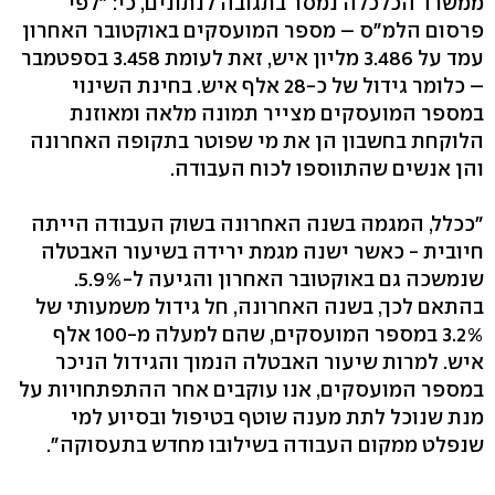
ממשרד הכלכלה נמסר בתגובה לנתונים, כי: "לפי
פרסום הלמ"ס – מספר המועסקים באוקטובר האחרון
עמד על 3.486 מליון איש, זאת לעומת 3.458 בספטמבר
– כלומר גידול של כ-28 אלף איש. בחינת השינוי
במספר המועסקים מצייר תמונה מלאה ומאוזנת
הלוקחת בחשבון הן את מי שפוטר בתקופה האחרונה
והן אנשים שהתווספו לכוח העבודה.
"ככלל, המגמה בשנה האחרונה בשוק העבודה הייתה
חיובית - כאשר ישנה מגמת ירידה בשיעור האבטלה
שנמשכה גם באוקטובר האחרון והגיעה ל-5.9%.
בהתאם לכך, בשנה האחרונה, חל גידול משמעותי של
3.2% במספר המועסקים, שהם למעלה מ-100 אלף
איש. למרות שיעור האבטלה הנמוך והגידול הניכר
במספר המועסקים, אנו עוקבים אחר ההתפתחויות על
מנת שנוכל לתת מענה שוטף בטיפול ובסיוע למי
שנפלט ממקום העבודה בשילובו מחדש בתעסוקה".