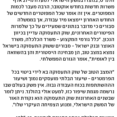
הלמ"ס, בנוצרו במשק הישראלי למעלה מ-27 אלף
משרות חדשות בחודש אוקטובר, הרבה מעבר לכמות
המפוטרים. אין זה אומר שכל המפוטרים החדשים של
החודש האחרון יימצאו מיד עבודה, אך בממשלה
סבורים כי מדובר בנתונים שמעידים על כך שלמרות
הפיטורים האחרונים, שוק התעסוקה עדיין בכיוון
הנכון. "כלל גורמי המקצוע - משרד הכלכלה, משרד
האוצר ובנק ישראל - סבורים ששוק התעסוקה בישראל
נמצא במצב טוב, הן מבחינה היסטורית והן בהשוואה
בין לאומית", אומר הגורם הממשלתי.
"המצב הטוב של שוק התעסוקה בא לידי ביטוי בכל
הפרמטרים - שיעור הבלתי מועסקים נמוך ושיעור
הההשתתפות בכוח העבודה גבוה. אין משק בעולם שבו
נרשמה מגמת שיפור כזו, למעט אולי בהולנד. ניתן לומר
שבשנים האחרונות שוק התעסוקה הוא נקודת האור
של המשק הישראלי, ומנוע הצמיחה העיקרי שלו".