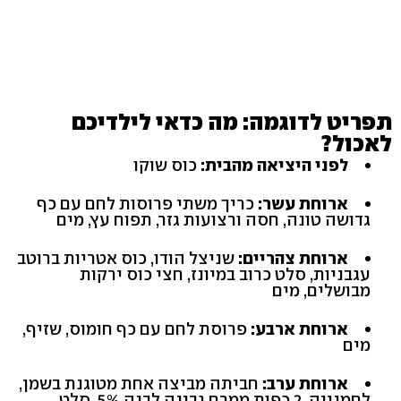
תפריט לדוגמה: מה כדאי לילדיכם
לאכול?
לפני היציאה מהבית:
כוס שוקו
ארוחת עשר:
כריך משתי פרוסות לחם עם כף
גדושה טונה, חסה ורצועות גזר, תפוח עץ, מים
ארוחת צהריים:
שניצל הודו, כוס אטריות ברוטב
עגבניות, סלט כרוב במיונז, חצי כוס ירקות
מבושלים, מים
ארוחת ארבע:
פרוסת לחם עם כף חומוס, שזיף,
מים
ארוחת ערב:
חביתה מביצה אחת מטוגנת בשמן,
לחמנייה, 2 כפות ממרח גבינה לבנה ‭5%‬, סלט