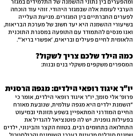
ומהפערים בין נתוני ההשמנה של התלמידים במגזר
הערבי לעומת אלה שבמגזר היהודי. זוהי עוד הוכחה
לפערים החברתיים בין המגזרים. מניעת העלייה
בשיעורי ההשמנה היא יעד חשוב של מערכת הבריאות,
ואנו מנסים להתמודד עם התופעה במסגרת התוכנית
הלאומית לחיים פעילים ובריאים, 'אפשרי בריא'". ‬
כמה הילד שלכם צריך לשקול?
המספרים משקפים משקלי בנים ובנות:
יו"ר איגוד רופאי הילדים: מגפה הרסנית
פרופ' אלי סומך, יו"ר איגוד רופאי הילדים, אומר כי
"השמנת ילדים היא מגפה עולמית, שנובעת מאורח
החיים המודרני המתאפיין בשפע תזונתי ובמיעוט
בפעילות גופנית. יש לה פוטנציאל להגדיל את
התחלואה בתחומים רבים. בטווח הקצר והבינוני, ילדים
שמנים סובלים מבעיות בערכי השומנים והכולסטרול,