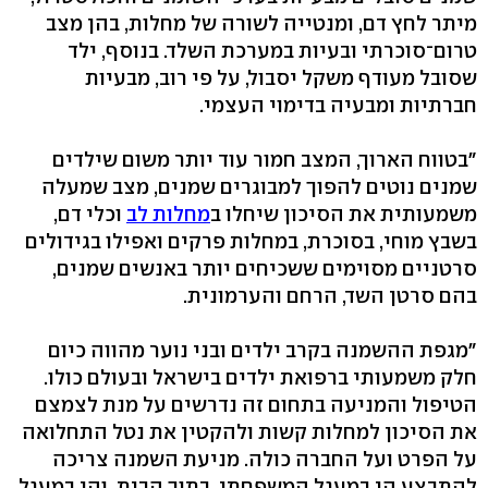
מיתר לחץ דם, ומנטייה לשורה של מחלות, בהן מצב
טרום־סוכרתי ובעיות במערכת השלד. בנוסף, ילד
שסובל מעודף משקל יסבול, על פי רוב, מבעיות
חברתיות ומבעיה בדימוי העצמי.
"בטווח הארוך, המצב חמור עוד יותר משום שילדים
שמנים נוטים להפוך למבוגרים שמנים, מצב שמעלה
משמעותית את הסיכון שיחלו ב
מחלות לב
וכלי דם,
בשבץ מוחי, בסוכרת, במחלות פרקים ואפילו בגידולים
סרטניים מסוימים ששכיחים יותר באנשים שמנים,
בהם סרטן השד, הרחם והערמונית.
"מגפת ההשמנה בקרב ילדים ובני נוער מהווה כיום
חלק משמעותי ברפואת ילדים בישראל ובעולם כולו.
הטיפול והמניעה בתחום זה נדרשים על מנת לצמצם
את הסיכון למחלות קשות ולהקטין את נטל התחלואה
על הפרט ועל החברה כולה. מניעת השמנה צריכה
להתבצע הן במעגל המשפחתי, בתוך הבית, והן במעגל