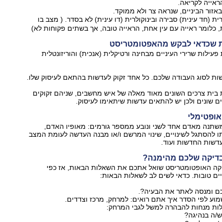
אייה לקריאה.
אזור הביניים, שנראה צר ולא ממוקד.
ית (חד עינית) סבירה ובינוקולרית (דו עינית) לא בסדר. ( מצב בו
 כלומר ראייה עם עין אחת, הראייה טובה, אך בשתים פקוחות לא)
ת שכדאי לבקש מהאפטומטריסט
 פעילות שרירי העיניים מבחינה ורטיקלית (אנכית) והוריזונטלית
 בית צרכים השונים מאוד מאלה של איש מחשבים, שניהם זקוקים
 שונים ולכן יש להתאים עדשות שיתאימו לעיסוק.
אופטימלי
שתנה מאדם אחד לשני ונובע ממספר גורמים: מאופיו האדם,
ו להסתגל לשינויים, שינוי המרשם ו/או מבנה העדשה לעומת המצב
דשות החדשות ועוד.
בדיקה שלכם מהימנה?
ה האופטומטריסט שואל אתכם את השאלות הבאות, אז כפי
ם טובות. כדאי לשים לב לשאלות הבאות:
/ה בנהיגה?