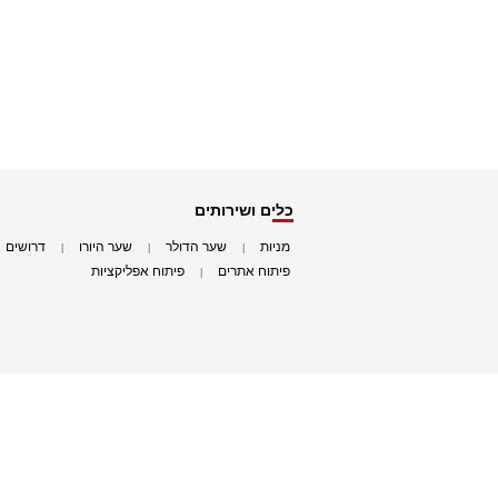
כלים ושירותים
מניות
שער הדולר
שער היורו
דרושים
|
|
|
|
פיתוח אתרים
פיתוח אפליקציות
|
|