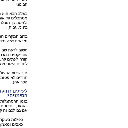
הבינוני
בשלב הבא הוא ת
מסתכלים על אוב
בינוני, גבוה).
ברוב המקרים האף
ומראים שזה מיט
חשוב לדעת שבימ
אובייקטים במרחק
קורה לעתים קרוב
לחדות האופטימל
חוזרים לאופטומט
הקריאה).
לעיתים רחוקו
הסימנים?
בזמן ההסתגלות י
כאמור, בחוסר יכ
אם גם לכם זה ק
כפילות בעיקר 
כאבים ומאמץ ב