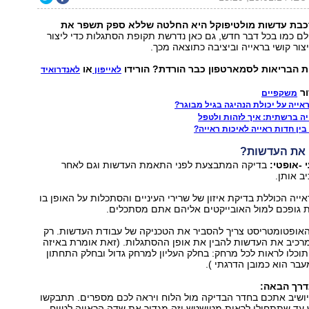
בת עדשות מולטיפוקל היא החלטה שללא ספק תשפר את
ם כמו בכל דבר חדש, גם כאן נדרשת תקופת הסתגלות כדי ליצור
צור קושי בראייה וביציבה כתוצאה מכך.
ת הבריאות לסמארטפון כבר הורדת? הורידו
או
לאייפון
לאנדרואיד
ור
משקפיים
ייה על יכולת הנהיגה בגיל מבוגר?
ייה ברשתית: איך לזהות ולטפל
ין חדות ראייה לאיכות ראייה?
 את העדשות?
בדיקה המתבצעת לפני התאמת העדשות וגם לאחר
ב אותן.
ייה הכוללת בדיקת איזון של שרירי העיניים והסתכלות על האופן בו
 גופכם למול האובייקטים אליהם אתם מסתכלים.
האופטומטריסט צריך להסביר את הטכניקה של עבודת העדשות. רק
מרכיב את העדשות להבין את אופן ההסתגלות. (זאת אומרת באיזה
כלו לראות לכל מרחק: בחלק העליון למרחק גדול ובחלק התחתון
עבר הוא כמובן הדרגתי ).
רך הבאה:
ושיב אתכם בחדר הבדיקה מול הלוח ויראה לכם מספרים. תתבקשו
עד שתתחילו לראות מטושטש וזה מגדיר את שדה הראייה לטווח