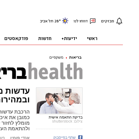
בריאות
משקפיים
עדשות מו
ובמהירו
הרכבת עדשות 
כמובן את איכ
בדיקת התאמה אישית
צילום: shutterstock
מומלץ לחזור 
ולהתאמת העד
שתף בפייסבוק
אנדי פומין
פורסם: 4