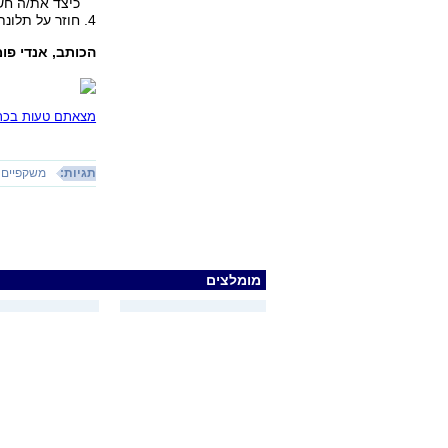
כיצד את/ה חש
4. חוזר על תלונת הלקוח לוודא יחד איתו שהבנת.
הכותב, אנדי פו
מצאתם טעות בכתב
תגיות:
משקפיים
מומלצים