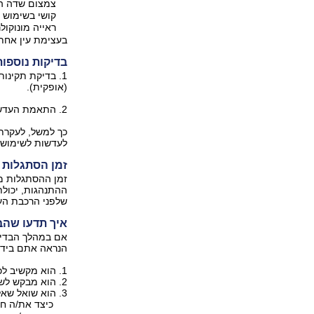
צמצום שדה הר
קושי בשימוש ב
ראייה מונוקולר
בעצימת עין אחת,
בדיקות נוספו
1. בדיקת תקינות
(אופקית).
2. התאמת העדשות לסוג העבודה שלכם. כל אחד זקוק לעדשות בהתאם לעיסוק שלו.
כך למשל, לעקרת
לעדשות לשימושים
זמן הסתגלות 
זמן ההסתגלות מ
ההתנהגות, יכולת
שלפני הרכבת הע
איך תדעו שה
אם במהלך הבדיק
הנראה אתם בידיי
1. הוא מקשיב לכם ומנסה לאתר את הבעיה?.
2. הוא מבקש לשמוע לפי הסדר איך אתם רואים: למרחק, מרכז וצדדים.
3. הוא שואל שאלות מנחות להבהרה למשל לגבי המרחק:
כיצד את/ה חש