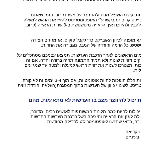
תבקשו להשפיל מבט ולהסתכל על משהו קרוב. בזמן שאתם
ייקט קרוב תתבקשו ע"י האופטומטריסט להזיז את הראש למעלה
ולמטה כך תוכלו להבין ולהיווכח איך הראייה מיטשטשת ב-3 שדות הראייה (קרוב,
 מופנה לכיוון האובייקט כדי לקבל פוקוס. אז מזיזים הצידה
שטש, כל הרמה והורדה של המבט מגבירה את החדות.
ים הראשונים לאחר הרכבת העדשות, תמצאו עצמכם מסתכלים על
ים וזוויות שונות ולא תמיד התמונה תהיה ברורה וחדה. אם זה
ות, תצטרכו לשנות את זווית הראש למעלה ולמטה עד שמגיעים
ית.
תוך שבוע הפעולות הללו הופכות להיות אוטומטיות, אם תוך 3-4 ימים זה לא קורה
ריסט לשינויי כיוון של העדשות בתוך המסגרת(העלאה והורדת זווית
ת יכול להיווצר מצב בו העדשות לא מתאימות. מהם
כולות להיות כמה תלונות המשותפות לאנשים רבים. מדובר,
ולת לאזן את הראייה והיציבה בשל הרכבת העדשות החדשות.
ורה, כדאי שתגשו לאופטומטריסט לבדיקה מחודשת:
בקריאה.
עיניים.