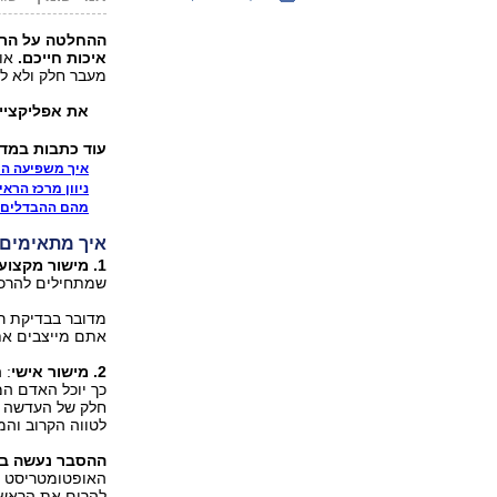
ההחלטה על הרכ
איכות חייכם.
אול
מעבר חלק ולא לי
את אפליקציי
עוד כתבות במד
איך משפיעה הרא
ניוון מרכז הרא
מהם ההבדלים ב
איך מתאימים
1. מישור מקצועי -אופטי:
שמתחילים להרכי
מדובר בבדיקת רא
אתם מייצבים את
2. מישור אישי
: 
כך יוכל האדם ה
חלק של העדשה תו
לטווה הקרוב והמ
ההסבר נעשה בד
האופטומטריסט י
להרים את הראש 