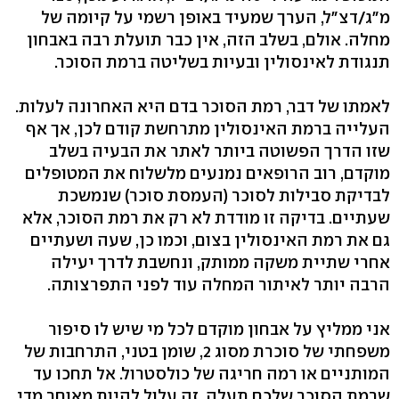
מ"ג/דצ"ל, הערך שמעיד באופן רשמי על קיומה של
מחלה. אולם, בשלב הזה, אין כבר תועלת רבה באבחון
תנגודת לאינסולין ובעיות בשליטה ברמת הסוכר.
לאמתו של דבר, רמת הסוכר בדם היא האחרונה לעלות.
העלייה ברמת האינסולין מתרחשת קודם לכן, אך אף
שזו הדרך הפשוטה ביותר לאתר את הבעיה בשלב
מוקדם, רוב הרופאים נמנעים מלשלוח את המטופלים
לבדיקת סבילות לסוכר (העמסת סוכר) שנמשכת
שעתיים. בדיקה זו מודדת לא רק את רמת הסוכר, אלא
גם את רמת האינסולין בצום, וכמו כן, שעה ושעתיים
אחרי שתיית משקה ממותק, ונחשבת לדרך יעילה
הרבה יותר לאיתור המחלה עוד לפני התפרצותה.
אני ממליץ על אבחון מוקדם לכל מי שיש לו סיפור
משפחתי של סוכרת מסוג 2, שומן בטני, התרחבות של
המותניים או רמה חריגה של כולסטרול. אל תחכו עד
שרמת הסוכר שלכם תעלה. זה עלול להיות מאוחר מדי.