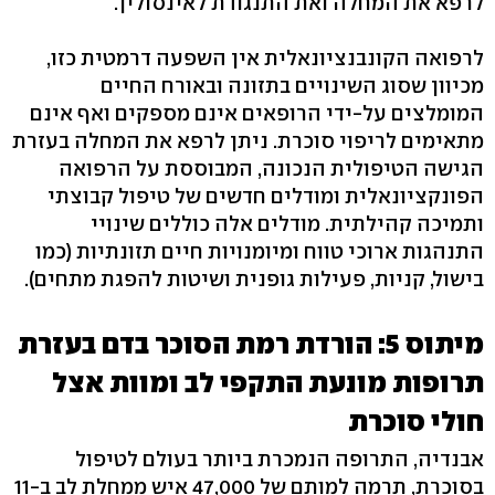
לרפא את המחלה ואת התנגודת לאינסולין.
לרפואה הקונבנציונאלית אין השפעה דרמטית כזו,
מכיוון שסוג השינויים בתזונה ובאורח החיים
המומלצים על-ידי הרופאים אינם מספקים ואף אינם
מתאימים לריפוי סוכרת. ניתן לרפא את המחלה בעזרת
הגישה הטיפולית הנכונה, המבוססת על הרפואה
הפונקציונאלית ומודלים חדשים של טיפול קבוצתי
ותמיכה קהילתית. מודלים אלה כוללים שינויי
התנהגות ארוכי טווח ומיומנויות חיים תזונתיות (כמו
בישול, קניות, פעילות גופנית ושיטות להפגת מתחים).
מיתוס 5: הורדת רמת הסוכר בדם בעזרת
תרופות מונעת התקפי לב ומוות אצל
חולי סוכרת
אבנדיה, התרופה הנמכרת ביותר בעולם לטיפול
בסוכרת, תרמה למותם של 47,000 איש ממחלת לב ב-11