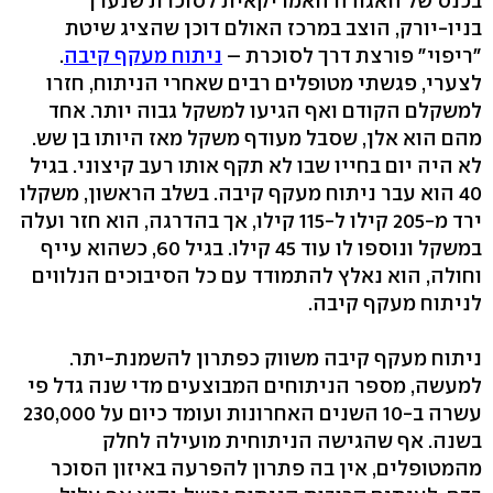
בכנס של האגודה האמריקאית לסוכרת שנערך
בניו-יורק, הוצב במרכז האולם דוכן שהציג שיטת
"ריפוי" פורצת דרך לסוכרת –
ניתוח מעקף קיבה
.
לצערי, פגשתי מטופלים רבים שאחרי הניתוח, חזרו
למשקלם הקודם ואף הגיעו למשקל גבוה יותר. אחד
מהם הוא אלן, שסבל מעודף משקל מאז היותו בן שש.
לא היה יום בחייו שבו לא תקף אותו רעב קיצוני. בגיל
40 הוא עבר ניתוח מעקף קיבה. בשלב הראשון, משקלו
ירד מ-205 קילו ל-115 קילו, אך בהדרגה, הוא חזר ועלה
במשקל ונוספו לו עוד 45 קילו. בגיל 60, כשהוא עייף
וחולה, הוא נאלץ להתמודד עם כל הסיבוכים הנלווים
לניתוח מעקף קיבה.
ניתוח מעקף קיבה משווק כפתרון להשמנת-יתר.
למעשה, מספר הניתוחים המבוצעים מדי שנה גדל פי
עשרה ב-10 השנים האחרונות ועומד כיום על 230,000
בשנה. אף שהגישה הניתוחית מועילה לחלק
מהמטופלים, אין בה פתרון להפרעה באיזון הסוכר