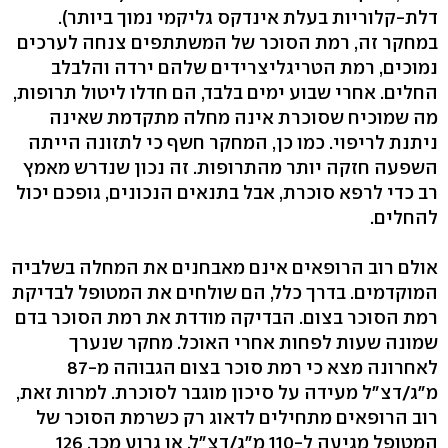
דלת-קלוריות בעלת אינדקס גליקמי נמוך ביותר).
במחקר זה, רמת הסוכר של המשתתפים צנחה לערכים
נמוכים, רמת הטריגליצרידים שלהם ירדה והלבלב
החלים. אחרי שבוע ימים בלבד, הם חדלו ליטול תרופות,
מה שמוכיח שסוכרת אינה מחלה מתקדמת שאינה
ניתנת לריפוי. כמו כן, המחקר חשף כי לתזונה הייתה
השפעה חזקה יותר מהתרופות. זה נכון שנדרש מאמץ
רב כדי לרפא סוכרת, אבל בתנאים הנכונים, גופכם יכול
להחלים.
אולם רוב הרופאים אינם מאבחנים את המחלה בשלביה
המוקדמים. בדרך כלל, הם שולחים את המטופל לבדיקת
רמת הסוכר בצום. הבדיקה מודדת את רמת הסוכר בדם
שמונה שעות לפחות אחרי האוכל. מחקר שנערך
לאחרונה מצא כי רמת סוכר בצום הגבוהה מ-87
מ"ג/דצ"ל מעידה על סיכון מוגבר לסוכרת. למרות זאת,
רוב הרופאים מתחילים לדאוג רק כשרמת הסוכר של
המטופל מגיעה ל-110 מ"ג/דצ"ל, או גרוע מכך, 126