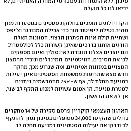
סיכון, ללא התמודדות עם גורמי המחלה האמיתיים, לא
יביאו לנו כל תועלת.
הקרדיולוגים תומכים בחלוקת סטטינים במסעדות מזון
מהיר. נטילת ליפיטור תוך כדי אכילת המבורגר וצ'יפס
ושתיית קולה אינה הפתרון הרצוי. המזונות האלה
הורגים אותנו בדרכים שאינן קשורות כלל לכולסטרול.
הם יוצרים אצלנו תנגודת לאינסולין ואינם מספקים
לנו את הסיבים, הוויטמינים, המינרלים ונוגדי החמצון
המצויים במזונות אמיתיים. ומה שגרוע מכך, מחקר
חדש מצא שתרופות ממשפחת הסטטינים אינן יעילות
במניעת מחלת לב, אף ש-75% מהמרשמים ניתנים
למטרת מניעה. הן אמנם עשויות למנוע התקף לב שני,
אך לא את הראשון.
הארגון העצמאי קוקריין פרסם סקירה של 14 מחקרים
גדולים שהקיפו 34,000 מטופלים בסיכון נמוך להתקף
לב ובדקו את יעילות הסטטינים במניעת מחלת לב.