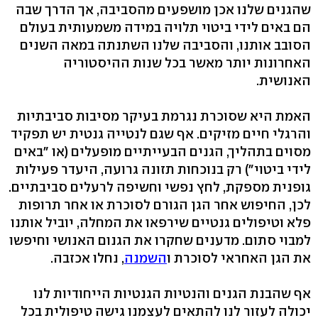
שהגנים שלנו אכן מושפעים מהסביבה, אך הדרך שבה
הם באים לידי ביטוי תלויה במידה משמעותית בעולם
הסובב אותנו, והסביבה שלנו השתנתה במאה השנים
האחרונות יותר מאשר בכל שנות ההיסטוריה
האנושית.
האמת היא שסוכרת נגרמת בעיקר מסיבות סביבתיות
והרגלי חיים מזיקים. אף שגם לנטייה גנטית יש תפקיד
מסוים בתהליך, הגנים הבעייתיים מופעלים (או "באים
לידי ביטוי") רק בנוכחות תזונה גרועה, היעדר פעילות
גופנית מספקת, לחץ נפשי וחשיפה לרעלים סביבתיים.
לכן, החיפוש אחר הגן הגורם לסוכרת או אחר תרופות
פלא וטיפולים גנטיים שירפאו את המחלה, יוביל אותנו
למבוי סתום. מדענים שחקרו את הגנום האנושי וחיפשו
את הגן האחראי לסוכרת ו
השמנה
, נחלו אכזבה.
אף שהבנת הגנים והנטיות הגנטיות הייחודיות לנו
יכולה לעזור לנו להתאים לעצמנו גישה טיפולית בכל