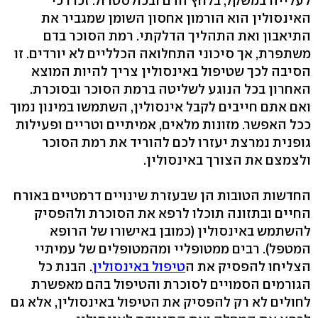
לעלייה במשקל, בלחץ הדם ובכולסטרול. זכרו כי
האינסולין הוא הורמון אחסון השומן שמגביר את
התיאבון ואת התהליך הדלקתי. רמת הסוכר בדם
משתפרת, אך סיכוני התחלואה הכלליים לא יורדים. זו
הסיבה לכך שטיפול באינסולין צריך להיות המוצא
האחרון בכל הנוגע לשליטה ברמת הסוכר ובסוכרת.
ואם אתם חייבים לקבל אינסולין, השתמשו במינון נמוך
ככל האפשר. מזונות מלאים, אמיתיים וטריים ופעילות
גופנית נמרצת יעזרו לכם להוריד את רמת הסוכר
ולצמצם את הצורך באינסולין.
החדשות הטובות הן שבעזרת שינויים דרמטיים באורח
החיים ובתזונה תוכלו לרפא את הסוכרת ולהפסיק
להשתמש באינסולין (כמובן באישורו של הרופא
המטפל). רבים ממטופליי ומהמטופלים של עמיתיי
הצליחו להפסיק את ה
טיפול באינסולין
. הבנת כל
הגורמים הסמויים לסוכרת והטיפול בהם מאפשרת
לחולים לא רק להפסיק את הטיפול באינסולין, אלא גם