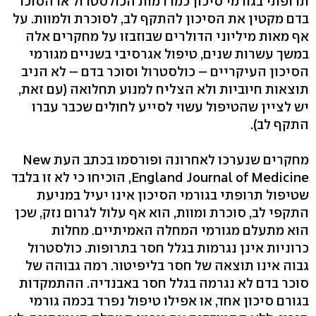
תרופתי בגורמי סיכון כמו רמות הכולסטרול או הסוכר
בדם מקטין את הסיכון להתקף לב, לסוכרת ולמוות. על
אף מאות מיליוני הדולרים שבוזבזו על מחקרים אלה
במשך עשרות שנים, טיפול אגרסיבי בשניים מגורמי
הסיכון העיקריים – כולסטרול וסוכר בדם – לא הניב
תוצאות חיוביות ולא הצליח למנוע תחלואה (עם זאת,
יש לציין שהטיפול עשוי לסייע לחולים שכבר עברו
התקף לב).
מחקרים שנערכו לאחרונה ופורסמו בכתב העת New
England Journal of Medicine, הוכיחו כי לא זו בלבד
שטיפול תרופתי בגורמי הסיכון אינו יעיל במניעת
התקפי לב, סוכרת ומוות, הוא אף עלול לגרום נזק, שכן
הוא מתעלם מגורמי המחלה האמיתיים. מחלות
כרוניות אינן נגרמות בגלל חסר בתרופות. כולסטרול
גבוה אינו תוצאה של חסר בליפיטור. רמה גבוהה של
סוכר בדם לא נגרמה בגלל חסר באבנדיה. ההתמקדות
בגורם סיכון אחד, או אפילו טיפול נפרד בכמה גורמי