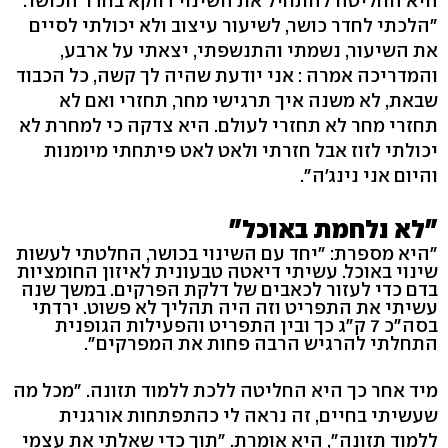
היא החליטה להתחיל את השינוי דווקא בחדר הכושר.
"הלכתי לחדר כושר, לשיעור עיצוב ולא יכולתי לסיים
את השיעור, נשמתי והתנשפתי, יצאתי על ארבע,
והמדריכה אמרה : אני יודעת שהיה לך קשה, כל הכבוד
שבאת, לא משנה איך תרגישי מחר, תחזרי ואם לא
תחזרי מחר לא תחזרי לעולם. היא צדקה כי למחרת לא
יכולתי לזוז אבל חזרתי ולאט לאט פיתחתי מיומנות
והיום אני נינג'ה".
"לא נלחמת באוכל"
"היא מספרת: "יחד עם השינוי בכושר, החלטתי לעשות
שינוי באוכל. עשיתי דיאטה טבעונית לאיזון החומציות
בדם כדי לעזור לכאבים של דלקת הפרקים. במשך שנה
עשיתי את התפריט וזה היה תהליך לא פשוט. ירדתי
בסה"כ 7 ק"ג כך ובין התפריט והפעילות הגופנית
התחלתי להרגיש הרבה פחות את המפרקים".
מיד אחר כך היא החליטה ללכת ללמוד תזונה. "מכל מה
שעשיתי בחיים, זה נראה לי כהתפתחות אורגנית
ללמוד תזונה", היא אומרת. "תוך כדי שאלתי את עצמי