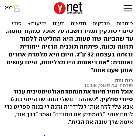
רזתה 32 ק"ג ופיתחה שיטת
הרזיה חדשה
סינדי סולקין תמיד חשבה על אוכל כמקור נחמה,
עד שהבינה שזו טעות. היא החליטה ללמוד
תזונה נכונה, פיתחה תוכנית הרזיה ייחודית
ורזתה בעצמה 32 ק"ג. היום היא מלמדת אחרים
ואומרת: "אם דיאטות היו מצליחות, היינו עושים
אותן פעם אחת"
רות נווה
פורסם: 18.02.14, 10:08
אוכל תמיד היווה את הנחמה האולטימטיבית עבור
סינדי סולקין.
"כשההורים שלי התגרשו הייתי בת 6,
אבא שלי לקח אותי לגלידריה וקנה לי בננה ספליט כדי
לנחם אותי, "להמתיק את החוויה" ואמר "דרך אגב,
אימא שלך עזבה את הבית".