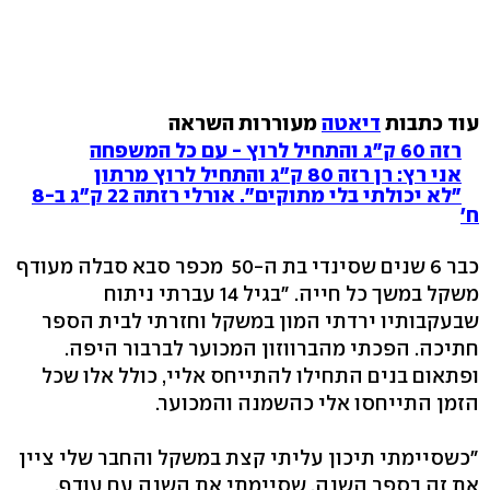
עוד כתבות
דיאטה
מעוררות השראה
רזה 60 ק"ג והתחיל לרוץ - עם כל המשפחה
אני רץ: רן רזה 80 ק"ג והתחיל לרוץ מרתון
"לא יכולתי בלי מתוקים". אורלי רזתה 22 ק"ג ב-8
ח'
כבר 6 שנים שסינדי בת ה-50 מכפר סבא סבלה מעודף
משקל במשך כל חייה. "בגיל 14 עברתי ניתוח
שבעקבותיו ירדתי המון במשקל וחזרתי לבית הספר
חתיכה. הפכתי מהברווזון המכוער לברבור היפה.
ופתאום בנים התחילו להתייחס אליי, כולל אלו שכל
הזמן התייחסו אלי כהשמנה והמכוער.
"כשסיימתי תיכון עליתי קצת במשקל והחבר שלי ציין
את זה בספר השנה, שסיימתי את השנה עם עודף.