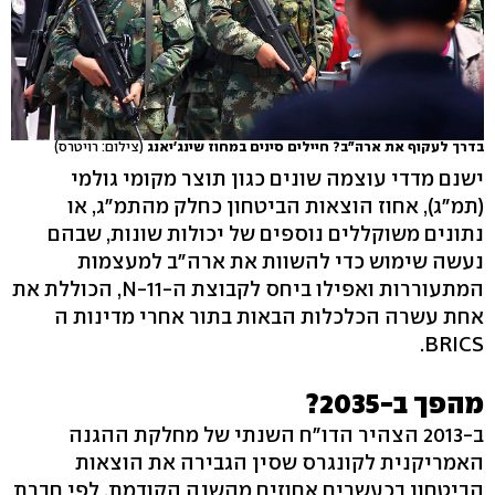
בדרך לעקוף את ארה"ב? חיילים סינים במחוז שינג'יאנג
(צילום: רויטרס)
ישנם מדדי עוצמה שונים כגון תוצר מקומי גולמי
(תמ"ג), אחוז הוצאות הביטחון כחלק מהתמ"ג, או
נתונים משוקללים נוספים של יכולות שונות, שבהם
נעשה שימוש כדי להשוות את ארה"ב למעצמות
המתעוררות ואפילו ביחס לקבוצת ה-N-11, הכוללת את
אחת עשרה הכלכלות הבאות בתור אחרי מדינות ה
BRICS.
מהפך ב-2035?
ב-2013 הצהיר הדו"ח השנתי של מחלקת ההגנה
האמריקנית לקונגרס שסין הגבירה את הוצאות
הביטחון בכעשרים אחוזים מהשנה הקודמת. לפי חברת