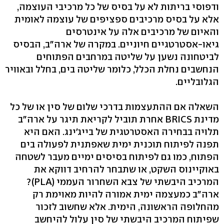
ודפוסי בריתות לא על בסיס של כל מרכיבי העוצמה,
אלא על בסיס מרכיבים ספציפים של עוצמה לאומית
והאיום של מרכיבים אלה על אינטרסים
גיאו-אסטרטגיים חיוניים. במקרה של ארה"ב, הבסיס
לביטחונה נשען על שליטה במרחבים הפתוחים
הנחשבים נחלת הכלל, כלומר שליטה בים, בחלל ובאוויר
הגלובליים.
השאלה אם ההתעצמות בדרכי שלום של סין או של כל
מדינת BRICS אחרת תוביל לקריאת תיגר על ארה"ב
תלויה בבחירה האסטרטגית של בייג'ינג. האם היא
תפנה לפיתוח תוכנית ימית שאפתנית לפעולה בים
הפתוח, כמו גם לפיתוח בסיסים ימיים מעבר לשטחה
באוקיינוס השקט, או שתבחר להרחיב דווקא את
המרכיב היבשתי של צבא השחרור העממי (PLA)?
ארה"ב כמעצמה ימית אמורה להיות מאוימת רק
מהחלופה הראשונה, הימית. אלא שחשוב לזכור
שפיתוח המרכיב היבשתי של סין עלול להיחשב