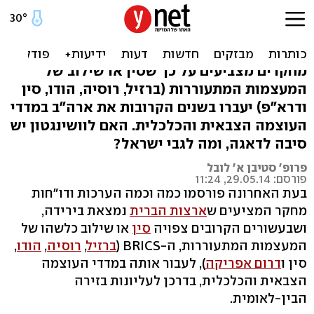
קוראי התיגר: עוצמת ארה"ב
בסימן שאלה
מחקרים מצביעים על כך שסין או שילוב של
המעצמות המתעוררות (ברזיל, רוסיה, הודו, סין
ודרא"פ) יעברו בשנים הקרובות את ארה"ב במדדי
העוצמה הצבאית והכלכלית. האם לוושינגטון יש
סיבה לדאגה, ומה לגבי ישראל?
פרופ' סטיבן א' לובל
פורסם: 29.05.14, 11:24
בעת האחרונה פורסמו כמה וכמה הערכות ודו"חות
מחקר המציעים ש
ארצות הברית
נמצאת בירידה,
ושבעשורים הקרובים צפויה
סין
או שילוב כלשהו של
המעצמות המתעוררות, ה-BRICS (
ברזיל
,
רוסיה
,
הודו
,
סין ו
דרום אפריקה
), לעבור אותה במדדי העוצמה
הצבאית והכלכלית, בדרכן לעליונות בזירה
הבין-לאומית.