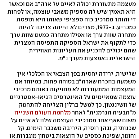
מעצמה מתעוררת יכולה לאיים על ארה"ב אם וכאשר
היא תאמין שיש לה מספיק משאבי עוצמה, או לפחות
די והותר ממרכיב כוח ספציפי שאותו היא תופסת
כמכריע. ב-1973, מצרים לא הייתה צריכה להיות
מתחרה שוות ערך או אפילו מתחרה כמעט שוות ערך
כדי לתקוף את ישראל. הספיקה התפיסה המצרית
שהם יכולים להכניע את העליונות האווירית
הישראלית באמצעות מערך נ"מ.
שלישית, ירידה יחסית בפן הצבאי או הכלכלי אין
משמעה בהכרח שארה"ב בטוחה פחות, במיוחד אם
המעצמות המתעוררות לא מחזיקות באותם מרכיבי
עוצמה שמאיימים על האינטרסים הגיאו-אסטרגיים
של וושינגטון. כך למשל, ברלין הצליחה להתחמק
מ"הבעיה הגרמנית" לאחר
מלחמת העולם השנייה
משום שאף אחד ממרכיבי העוצמה שלה לא איים על
שכנותיה, ובהן רוסיה, היריבה משכבר הימים. קל
וחומר, שפיכת כספים על הוצאות ביטחון מוגברות או