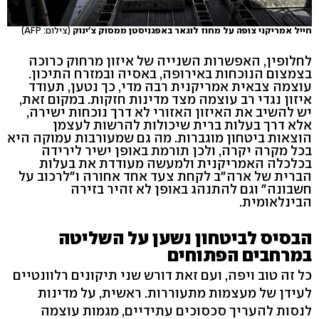
חייל אמריקני צופה על מחוז לוגאר באפגניסטן ממסוק צ'ינוק
(צילום: AFP)
לחלופין, האפשרות השנייה של איזון מרחוק כרוכה
בצמצום הנוכחות באירופה, באסיה ובמזרח התיכון.
עוצמה צבאית אמריקנית רבה מדי, כך נטען, תעודד
איזון נגדי רב עוצמה מצד מדינות חזקות. במקום זאת,
יש להשיב את האיזון האזורי לא דרך נוכחות ישירה,
אלא דרך בעלות ברית שיכולות להרשות לעצמן
הוצאות ביטחון מוגברות. מה גם שמעורבות עמוקה היא
בכל מקרה יקרה, ולכן תורמת באופן ישיר לירידה
בכלכלה האמריקנית ולמעשה מעודדת את בעלות
הברית של ארה"ב לקחת צעד אחד אחורה ו"לרכוב על
חשבונה" וגם להתנהג באופן לא זהיר בזירה
הבינלאומית.
הבסיס לביטחון נשען על השליטה
במרחבים הפתוחים
כל זה טוב ויפה, ועם זאת דורש שני תיקונים רלוונטיים
לעידן של מעצמות מתעוררות. ראשית, על מדינות
לנסות להעריך סכסוכים עתידיים, מגמות עוצמה