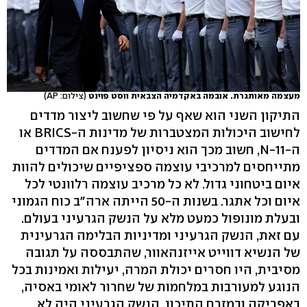
מעצמה מאותגרת. אובמה באקדמיה הצבאית ווסט פוינט
(צילום: AP)
התיקון השני הוא שאף על פי שחשוב ליצור מדדים
לחישוב היכולות המצטברות של מדינות ה-BRICS או
ה-N-11, חשוב מכך הוא ניסיון לפענח אם המדדים
מתייחסים למרכיבי עוצמה ספציפיים שיכולים להוות
איום ביטחוני גדול. לא כל מרכיב עוצמה רלוונטי לכל
איום וכל אתגר. בשנות ה-50 הייתה ארה"ב כוח הגמוני
ובעלת מונופול כמעט מלא על הנשק הגרעיני בעולם.
עם זאת, הנשק הגרעיני ומדיניות הבלימה הגרעינית
של הנשיא דווייט אייזנהאוור, שהתבססה על תגובה
מסיבית, היו חסרים יכולת המרה, יעילות ואמינות בכל
הנוגע למעורבות במלחמות של שחרור לאומי באסיה,
באפריקה ובמזרח התיכון. הנשק הגרעיני היה לא