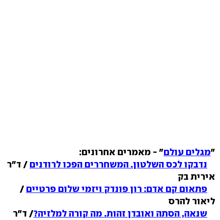
"
מגלים עולם
" - מאמרים אחרונים:
נדבקו לכס השלטון. המשחררים הפכו לרודנים
/ ד"ר
אירית בק
פתאום קם אדם: רון פונדק ויזמי שלום פרטיים
/
ליאור להרס
שנאה, הסתה ואובדן זהות. מה קורה למלזיה?
/ ד"ר