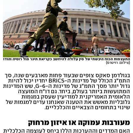
התעצמות הכוח היבשתי של סין עלולה להיחשב כקריאת תיגר מול רוסיה והודו
(צילום: רויטרס)
בגולדמן סאקס צופים שבעוד פחות מארבעים שנה, סך
התמ"ג הכולל של מדינות ה-BRICS יחדיו יכול להיות
גדול יותר מסך התמ"ג של מדינות ה-G-6, שש המדינות
המתועשות ביותר בעולם, ביחד. גם דו"ח המועצה
הלאומית האמריקנית למודיעין שעסק במגמות
גלובליות מאשש את הטענה שאנחנו עדים למגמות של
שינוי בתחומים הצבאיים והכלכליים.
מעורבות עמוקה או איזון מרחוק
האם המדדים וההערכות הללו ביחס לעוצמה הכלכלית