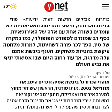
כסף ושחיתות: הרנסנס של
הכדורגל באסיה
בזירת הכדורגל, הישגי המדינות האסיאתיות לא
עומדים בשורה אחת עם אלה של האירופאיות.
כסף רב שמוזרם לספורט הפופולרי, כמו במקרה
של סין, הפך לכר פורה לשחיתות, למרות מלחמה
עיקשת בהטיות משחקים. הענף ביבשת אמנם
עלה מדרגה, אך עוד רחוק היום שבו אסיאתי יניף
את גביע העולם
טל רשף
פורסם: 02.07.14, 08:25
אוהדי הכדורגל ביבשת אסיה זוכרים היטב את
מונדיאל 2002.
אותו טורניר, הראשון ששוחק מחוץ
למערב אירופה ואמריקה, התקיים ביפן וקוריאה
במשותף. שתי הנבחרות ייצגו את מדינות מזרח אסיה
לצד נבחרת סין שהעפילה לראשונה בתולדותיה.