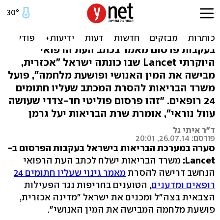
משרד הבריאות: מכתב
הרופאים 'גובל בעלילת דם'
בעקבות פרסום מאמר בכתב העת הרפואי
היוקרתי Lancet שבו כונתה ישראל "אכזרית,
מבישה את המין האנושי ופושעת מלחמה", פועל
משרד הבריאות להסרת המכתב שעליו חתומים
24 רופאים. "זהו פרסום פוליטי חד-צדדי שעושה
עוול נוראי", אומרת שרת הבריאות יעל גרמן
ד"ר איתי גל
פורסם: 26.07.14, 20:01
סערה במערכת הבריאות בישראל בעקבות הפרסום ב-
Lancet:
משרד הבריאות ישלח לכתב העת הרפואי
הנחשב דרישה להסרת
מאמר גינוי שעליו חתומים 24
רופאים ומדענים
, הטוענים בחריפות נגד הפעילות
הצבאית בצה"ל ומכנים את ישראל "מדינה אכזרית,
פושעת מלחמה המבישה את המין האנושי".