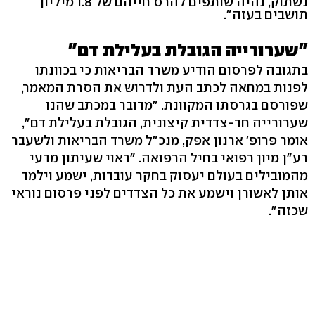
נשתוק, נהיה שותפים להרס חייהם של 1.8 מיליון
תושבים בעזה".
"שערורייה הגובלת בעלילת דם"
בתגובה לפרסום הודיע משרד הבריאות כי בכוונתו
לפנות במחאה לכתב העת ולדרוש את הסרת המאמר,
שפורסם בגרסתו המקוונת. "מדובר במכתב שהנו
שערורייה חד-צדדית קיצונית, הגובלת בעלילת דם",
אומר פרופ' ארנון אפק, מנכ"ל משרד הבריאות ולשעבר
רע"ן מיון רפואי בחיל הרפואה. "ראוי שעיתון מדעי
מהמובילים בעולם יעסוק בחקר עובדות, ישמע וילמד
אותן לאשורן וישמע את כל הצדדים לפני פרסום נוראי
שכזה".