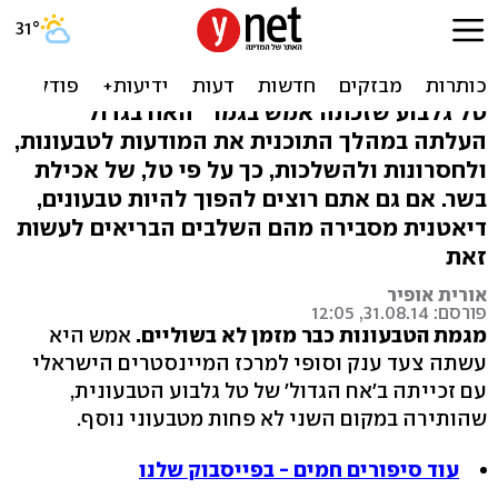
בהשפעת טל: איך להפוך
לטבעוני במעבר בריא
טל גלבוע שזכתה אמש בגמר "האח בגדול"
העלתה במהלך התוכנית את המודעות לטבעונות,
ולחסרונות ולהשלכות, כך על פי טל, של אכילת
בשר. אם גם אתם רוצים להפוך להיות טבעונים,
דיאטנית מסבירה מהם השלבים הבריאים לעשות
זאת
אורית אופיר
פורסם: 31.08.14, 12:05
מגמת הטבעונות כבר מזמן לא בשוליים.
אמש היא
עשתה צעד ענק וסופי למרכז המיינסטרים הישראלי
עם זכייתה ב'אח הגדול' של טל גלבוע הטבעונית,
שהותירה במקום השני לא פחות מטבעוני נוסף.
עוד סיפורים חמים - בפייסבוק שלנו