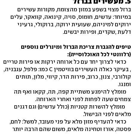
5. מעשירים בברזל
ברזל מצוי בשפע במזון מהצומח, מקורות עשירים
במיוחד: עדשים, חומוס, סויה, קינואה, קוואקר, עלים
ירוקים למיניהם, שעועית ירוקה, ברוקולי, גרעיני
דלעת ,שקדים, ופירות יבשים.
טיפים להגברת צריכת הברזל ומינרלים נוספים
(רלוונטי לכל האוכלוסייה):
כדאי לצרוך יחד עם כל ארוחה ירקות או פירות טריים
, בעיקר כאלה העשירים בוויטמין C כמו: פלפל, עגבניה,
קולורבי, צנון, כרוב, פירות הדר, קיווי, מלון, תותים
ומנגו.
מומלץ להימנע משתיית קפה, תה, קקאו ואף תה
צמחים שעה לפחות לפני ואחרי הארוחה.
מומלץ להשרות קטניות (כולל עדשים) וגם דגנים
מלאים לפני הבישול.
כדאי להעדיף מזון מלא על פני מעובד, למשל: לחם,
פסטה, אורז וטחינה מלאים, משום שהם הרבה יותר