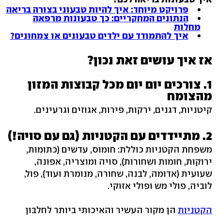
פרויקט מיוחד: איך להיות טבעוני בצורה בריאה
הנתונים המחקריים: כך טבעונות מרפאה
מחלות
איך להתמודד עם ילדים טבעונים או צמחונים?
אז איך עושים זאת נכון?
1. צורכים יום יום מכל קבוצות המזון
מהצומח
קיטניות, דגנים, ירקות, פירות, אגוזים וגרעינים.
2. מתיידדים עם הקטניות (גם עם סויה!)
משפחת הקטניות כוללת: חומוס, עדשים (כתומות,
ירוקות, חומות ושחורות), סויה ומוצריה, אפונה,
שעועית (אדומה, לבנה, שחורה, מנומרת ועוד), פול,
לוביה, פולי מש ופולי אזוקי.
הקטניות
הן מקור העשיר והאיכותי ביותר לחלבון