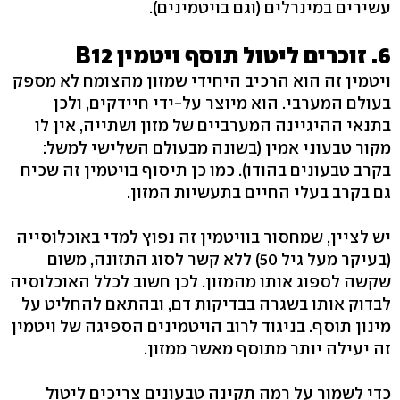
עשירים במינרלים (וגם בויטמינים).
6. זוכרים ליטול תוסף ויטמין B12
ויטמין זה הוא הרכיב היחידי שמזון מהצומח לא מספק
בעולם המערבי. הוא מיוצר על-ידי חיידקים, ולכן
בתנאי ההיגיינה המערביים של מזון ושתייה, אין לו
מקור טבעוני אמין (בשונה מבעולם השלישי למשל:
בקרב טבעונים בהודו). כמו כן תיסוף בויטמין זה שכיח
גם בקרב בעלי החיים בתעשיות המזון.
יש לציין, שמחסור בוויטמין זה נפוץ למדי באוכלוסייה
(בעיקר מעל גיל 50) ללא קשר לסוג התזונה, משום
שקשה לספוג אותו מהמזון. לכן חשוב לכלל האוכלוסיה
לבדוק אותו בשגרה בבדיקות דם, ובהתאם להחליט על
מינון תוסף. בניגוד לרוב הויטמינים הספיגה של ויטמין
זה יעילה יותר מתוסף מאשר ממזון.
כדי לשמור על רמה תקינה טבעונים צריכים ליטול