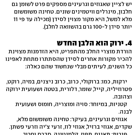
יש לציין שאגוזים וגרעינים מספקים פרט לשומן גם
חלבון, מינרלים וויטמינים שונים. טחינה משומשום
מלא למשל, היא מקור מצוין לסידן (מכילה עד פי 11
יותר סידן ל-100 גרם בהשוואה לחלב).
4. ירוק הוא הלבן החדש
הורדת מוצרי החלב מהתפריט, היא הזדמנות מצוינת
להכיר מקורות אחרים לסידן שהסתתרו מתחת לאפינו
כל השנים, לעיתים מבלי שנחשוד שהם כאלה:
ירקות, כמו: ברוקולי, כרוב, כרוב ניצנים, במיה, רוקט,
פטרוזיליה, קייל, שומר, דלורית, בטטה ושעועית ירוקה
וצהובה.
קטניות, במיוחד: סויה ומוצריה, חומוס ושעועית
לבנה.
אגוזים וגרעינים, בעיקר: טחינה משומשום מלא,
שקדים, אגוזי ברזיל, אגוזי לוז, זרעי צ'יה וזרעי פשתן.
פירות: תאנים, תפוז, קלמנטינה, סברס וחרוב