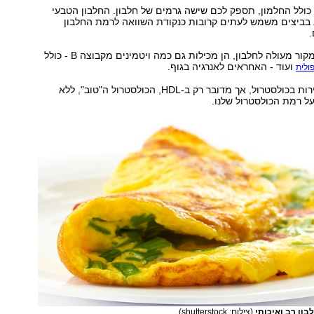
ולל החלמון, תספק לכם שישה גרמים של חלבון. החלבון הטבעי
 בביצים משמש לעתים קרובות כנקודת השוואה לרמת החלבון
.
ביצים הן לא רק מקור מעולה לחלבון, הן מכילות גם כמה ויטמינים מקבוצה B - כולל
ועוד - האחראים לאנרגיה בגוף.
ולית
אמנם ביצים עתירות בכולסטרול, אך מדובר רק ב-HDL, הכולסטרול ה"טוב", ללא
ל רמת הכולסטרול שלנו.
בון רב ואיכותי
(צילום: shutterstock)