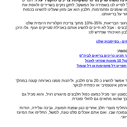
נה משהו שרק מרימי משקולות צריכים להקפיד עליו:
תפריט
ל לסייע לנו בשמירה על המשקל, לתקן נזקים בשרירים ולווסת את
 שומנים ופחמימות, חלבון הוא אב-מזון שעלינו להשיגו בכמות
 על בריאותנו.
על פי המלצות ארגוני הבריאות, 35%-10% מתוך צריכת הקלוריות היומית שלנו
ונים - אבל לא חייבים להשיג אותם באכילת סטייקים ועוף. גלו היכן
ן האיכותי שנדרש לנו:
ים - בפייסבוק שלנו
כונה:
כך תכינו כריכים בריאים לביה"ס
י לאכול
תפריט דל פחמימות או דל שומן?
בגביע יוגורט אחד אפשר להשיג כ-20 גרם חלבון, וליהנות ממנו כארוחה קטנה במהלך
ימון אינטנסיבי או כפתיח לבוקר.
סגנון יווני מכיל כמעט כפול חלבונים מיוגורט רגיל, והוא מכיל גם
ך שהוא מתאים גם לחולי סוכרת.
ל להחליף מוצרי חלב אחרים כגון שמנת חמוצה, גבינה וגלידה, הודות
מוכה שבו. ואם אתם אוכלים סלט טונה, למשל, החליפו את המיונז
וני.