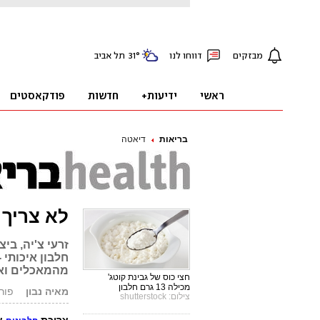
בריאות
דיאטה
לא צריך בשר: 7 מקורות
זרעי צ'יה, בי
חלבון איכותי 
מהמאכלים ואי
חצי כוס של גבינת קוטג'
מכילה 13 גרם חלבון
מאיה נבון
פורסם: 14
צילום: shutterstock