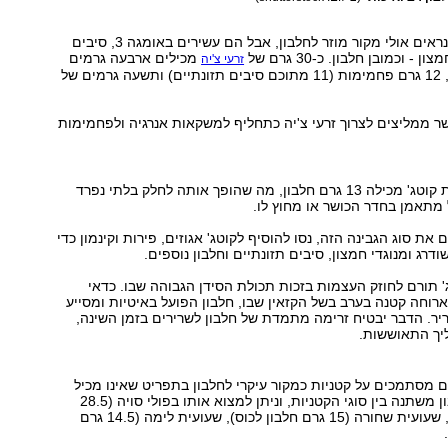
הזרעים הקטנים נראים אולי מקור מוזר לחלבון, אבל הם עשירים באומגה 3, סיבים
 - וכמובן חלבון. כ-30 גרם של
מכילים ארבעה גרמים
זרעי צ'יה
של חלבון איכותי, 12 גרם פחמימות (11 מתוכם סיבים תזונתיים) ותשעה גרמים של
שר ממליצים לצרוך זרעי צ'יה כתחליף למשקאות אנרגיה ולפחמימות
חצי כוס של גבינת קוטג' מכילה 13 גרם חלבון, מה שהופך אותה לחלק בלתי נפרד
מתאמן בחדר הכושר או מחוץ לו.
את סוג הגבינה הזה, נסו להוסיף לקוטג' אגוזים, פירות וקינמון כדי
רג ומנוגדי חמצון, סיבים תזונתיים וחלבון נוספים.
' תורם לחוזק העצמות בזכות תכולת הסידן הגבוהה שבו. כדאי
ארוחה קטנה בערב בשל הקזאין שבו, חלבון הפועל באיטיות ומסייע
ריר. הדבר יבטיח זרימה מתמדת של חלבון לשרירים בזמן השינה,
יך התאוששות.
ם מסתמכים על קטניות כמקור עיקרי לחלבון בתפריט שאינו מכיל
בשר. רמת החלבון משתנה בין סוגי הקטניות, וניתן למצוא אותו בפולי סויה (28.5
גרם חלבון לכוס), שעועית שחורה (15 גרם חלבון לכוס), שעועית לימה (14.5 גרם