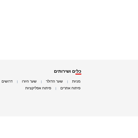
כלים ושירותים
מניות
שער הדולר
שער היורו
דרושים
|
|
|
|
פיתוח אתרים
פיתוח אפליקציות
|
|