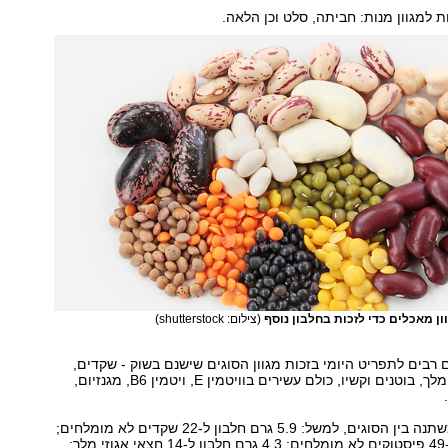
ת למגוון מנות: חביתה, סלט וכן הלאה.
ון מאכלים כדי לזכות בחלבון נוסף
(צילום: shutterstock)
ם רבים לתפריט היומי בזכות מגוון הסוגים שישנם בשוק - שקדים,
פיסטוקים, אגוזי מלך, בוטנים וקשיו, כולם עשירים בוויטמין E, ויטמין B6, מגנזיום,
תכולת החלבון משתנה בין הסוגים, למשל: 5.9 גרם חלבון ל-22 שקדים לא מומלחים;
5.9 גרם חלבון ל-49 פיסטוקים לא מומלחים; 4.3 גרם חלבון ל-14 חצאי אגוזי מלך;