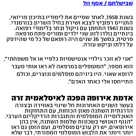
שבישלתם / אסף וול
בשנת 1958, לאחר שסיים את לימודיו בתיכון פריזאי,
התגייס רפוביץ לצבא ושירת בחיל השריון בנורמנדי.
בשנת 1961 התחתן עם ניקול ובחר בלימודי רפואה.
בינתיים נולדו לזוג שני ילדים ומוריס פתח מרפאה
פרטית. במשך 36 שנים היה רופאם של כל מי שהידפק
על דלתו וביקש עזרה.
"אני לא זוכר גילויי אנטישמיות כלפיי או אל משפחתי",
הוא מספר, "המטופלים במרפאה לא ראו אותי מעבר
לרופא שאני. היו ביניהם מוסלמים ונוצרים, וכולם
התייחסו אלי כאחד האדם".
אדמת אירופה הפכה לאיסלאמית זרה
בעשר השנים האחרונות חל שינוי באווירה ובצורה
הדרגתית השתנה מאזן הכוחות, עם התחזקות
האוכלוסייה המוסלמית והתגברות הרדיקליזם הערבי.
"הנוף האנושי בשכונות שלמות השתנה, אין בהן
אירופאים, יש רק ערבים מוסלמים, ועם הזמן גם ראו
יותר ויותר את הלבוש המוסלמי המסורתי, דבר שלא