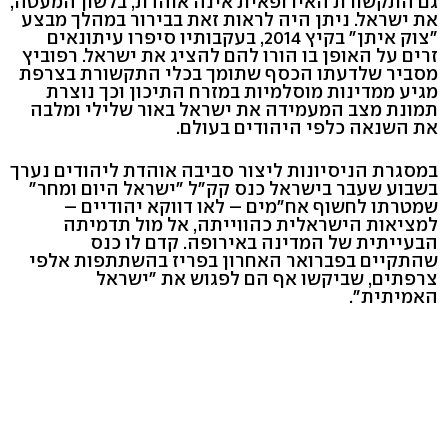
גם התקשורת האירופאית אינה אוהדת, בלשון המעטה,
את ישראל. ניתן היה לראות זאת בבירור במהלך מבצע
"צוק איתן" בקיץ 2014, בעקבותיו סיפרו עיתונאים
זרים על האופן בו הורו להם להציג את ישראל. רפוביץ
מסביר שלדעתו הכסף שתומך בכלי התקשורת בצרפת
מגיע ממדינות מוסלמיות במזרח התיכון וכך נוצרת
תמונת מצב המעמידה את ישראל באור שלילי ומלבה
את השנאה כלפי היהודים בעולם.
במסגרת הניסיונות ליצור סביבה אוהדת ליהודים נערך
בשבוע שעבר בישראל כנס קק"ל "ישראל היום ומחר"
שמטרתו לחשוף אח"מים – לאו דווקא יהודיים –
למציאות הישראלית כהווייתה, אל מול תדמיתה
הבעייתית של המדינה באירופה. קדם לו כנס
שהתקיים בפברואר האחרון בפריז בהשתתפות אלפי
צרפתים, שביקשו אף הם לפגוש את "ישראל
האמיתית".