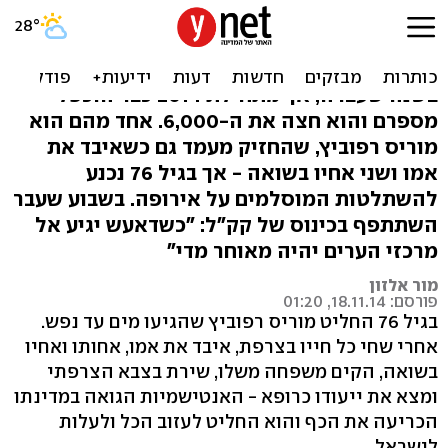
היהודים באים
פחות מ-3,000 עולים מצרפת הגיעו לישראל
בשנה שעברה, אך מתחילת 2014 כבר הוכפל
מספרם והוא חצה את ה-6,000. אחד מהם הוא
מוריס רפוביץ, שהחזיק מעמד גם כשאיבד את
אמו ושני אחיו בשואה - אך בגיל 76 נכנע
להשתלטות המוסלמים על אירופה. בשבוע שעבר
השתתפף בכינוס של קק"ל: "כשדאעש יגיע אל
מרכזי הערים יהיה מאוחר מדי"
מור אלזון
פורסם: 18.11.14, 01:20
בגיל 76 החליט מוריס רפוביץ שהגיעו מים עד נפש.
אחרי שחי כל חייו בצרפת, איבד את אמו, אחותו ואחיו
בשואה, הקים משפחה משלו, שירת בצבא הצרפתי
ומצא את ייעודו כרופא - האנטישמיות הגואה במדינתו
הכריעה את הכף והוא החליט לעזוב הכל ולעלות
לישראל.