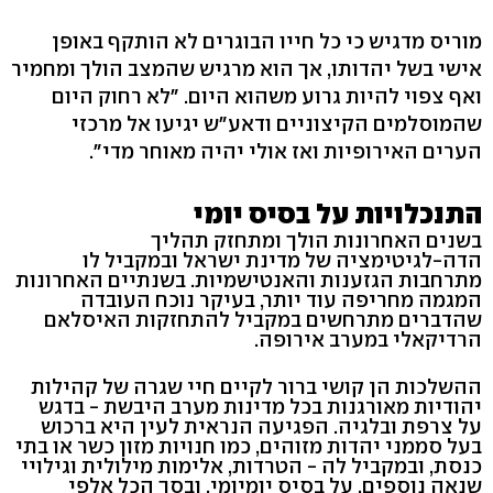
מוריס מדגיש כי כל חייו הבוגרים לא הותקף באופן
אישי בשל יהדותו, אך הוא מרגיש שהמצב הולך ומחמיר
ואף צפוי להיות גרוע משהוא היום. "לא רחוק היום
שהמוסלמים הקיצוניים ודאע"ש יגיעו אל מרכזי
הערים האירופיות ואז אולי יהיה מאוחר מדי".
התנכלויות על בסיס יומי
בשנים האחרונות הולך ומתחזק תהליך
הדה-לגיטימציה של מדינת ישראל ובמקביל לו
מתרחבות הגזענות והאנטישמיות. בשנתיים האחרונות
המגמה מחריפה עוד יותר, בעיקר נוכח העובדה
שהדברים מתרחשים במקביל להתחזקות האיסלאם
הרדיקאלי במערב אירופה.
ההשלכות הן קושי ברור לקיים חיי שגרה של קהילות
יהודיות מאורגנות בכל מדינות מערב היבשת - בדגש
על צרפת ובלגיה. הפגיעה הנראית לעין היא ברכוש
בעל סממני יהדות מזוהים, כמו חנויות מזון כשר או בתי
כנסת, ובמקביל לה - הטרדות, אלימות מילולית וגילויי
שנאה נוספים, על בסיס יומיומי, ובסך הכל אלפי