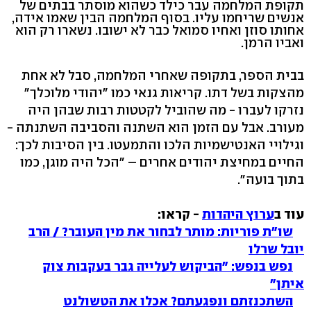
תקופת המלחמה עבר כילד כשהוא מוסתר בבתים של
אנשים שריחמו עליו. בסוף המלחמה הבין שאמו אידה,
אחותו סוזן ואחיו סמואל כבר לא ישובו. נשארו רק הוא
ואביו הרמן.
בבית הספר, בתקופה שאחרי המלחמה, סבל לא אחת
מהצקות בשל דתו. קריאות גנאי כמו "יהודי מלוכלך"
נזרקו לעברו - מה שהוביל לקטטות רבות שבהן היה
מעורב. אבל עם הזמן הוא השתנה והסביבה השתנתה -
וגילויי האנטישמיות הלכו והתמעטו. בין הסיבות לכך:
החיים במחיצת יהודים אחרים – "הכל היה מוגן, כמו
בתוך בועה".
עוד ב
ערוץ היהדות
- קראו:
שו"ת פוריות: מותר לבחור את מין העובר? / הרב
יובל שרלו
נפש בנפש: "הביקוש לעלייה גבר בעקבות צוק
איתן"
השתכנזתם ונפגעתם? אכלו את הטשולנט