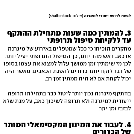
לגשת לרופא ייעודי למיגרנה
(צילום: shutterstock)
3. להמתין כמה שעות מתחילת ההתקף
עד ללקיחת טיפול תרופתי
מחקרים הוכיחו כי ככל שמטפלים באירוע של מיגרנה
או כאב ראש מהר יותר, כך הטיפול התרופתי יעיל יותר.
לכן מי שימתין זמן ממושך עלול למצוא את עצמו בסופו
של דבר לוקח יותר כדורים להפגת הכאבים, מאשר היה
יכול לקחת אם לא היה ממתין זמן רב.
בהתקף מיגרנה נכון יותר ליטול כבר בתחילתו תרופה
ייעודית למיגרנה ולא תרופה לשיכוך כאב, על מנת שלא
לבזבז זמן יקר.
4. לעבור את המינון המקסימאלי המותר
של הכדורים