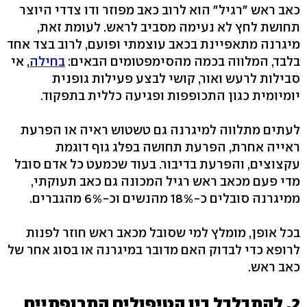
כאב ראש "רגיל" הוא לרוב כאב מפוזר ודו צדדי היוצר
תחושת לחץ לא נעימה מסביב לראש. לעומת זאת,
מיגרנה מתאפיינת בכאב עוצמתי ופועם, לרוב בצד אחד
בלבד, המלווה בכמה מהסימפטומים הבאים:
בחילה
, אי
סבילות לרעש ואור, קושי לבצע פעילות גופנית
יומיומית כגון התכופפות ופגיעה כללית בתפקוד.
לעתים מתלווה למיגרנה גם טשטוש ראיה או הפרעת
ראייה אחרת, הפרעת תחושה בפלג גוף דוגמת
עקצוצים, והפרעת בדיבור. בעוד שכמעט כל אדם סובל
מדי פעם מכאב ראש רגיל המכונה גם כאב תעוקתי,
ממיגרנה סובלים כ-18% מהנשים וכ-6% מהגברים.
בכל אופן, מומלץ למי שסובל מכאב ראש חוזר לפנות
לרופא כדי לבדוק האם מדובר במיגרנה או בסוג אחר של
כאב ראש.
2. להתבלבל בין הטיפולים התרופתיים