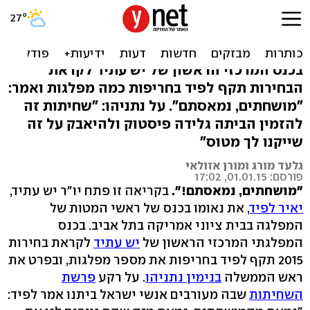
לפיד: תוך דקה הועברו כספים
ליצהר. גונבים לנו את המדינה
בכנס המרכזי הראשון של יש עתיד לקראת
הבחירות תקף לפיד בחריפות כמה מפלגות ואמר:
"מושחתים, נמאסתם". על נתניהו: "שחיתות זה
להזמין הביתה גלידה פיסטוק ולהיאבק על זה
שייקנו לך מטוס"
גלעד מורג ומורן אזולאי
פורסם: 01.01.15, 17:02
"מושחתים, נמאסתם!".
בקריאה זו פתח יו"ר יש עתיד,
יאיר לפיד
, את נאומו בכנס של ראשי המטות של
המפלגה בבית ציוני אמריקה בתל אביב. בכנס
המפלגתי המרכזי הראשון של
יש עתיד
לקראת בחירות
2015 תקף לפיד בחריפות את מספר מפלגות, ובפרט את
ראש הממשלה
בנימין נתניהו
. על רקע
פרשת
השחיתות
שבה מעורבים אנשי ישראל ביתנו אמר לפיד: