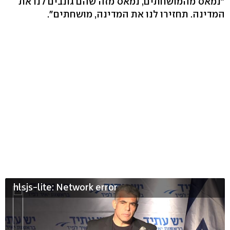
"נמאס מהמושחתים, נמאס מזה שהם גונבים לנו את
המדינה. תחזירו לנו את המדינה, מושחתים".
hlsjs-lite: Network error