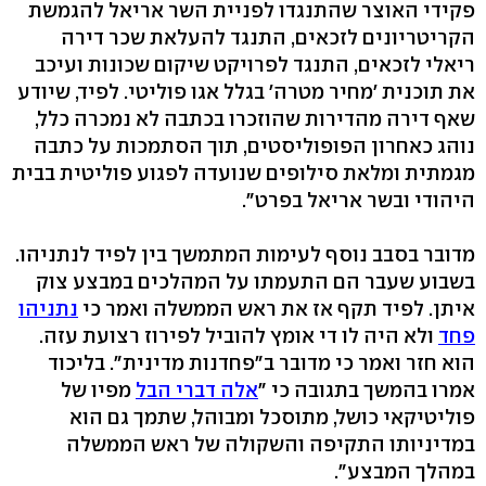
פקידי האוצר שהתנגדו לפניית השר אריאל להגמשת
הקריטריונים לזכאים, התנגד להעלאת שכר דירה
ריאלי לזכאים, התנגד לפרויקט שיקום שכונות ועיכב
את תוכנית 'מחיר מטרה' בגלל אגו פוליטי. לפיד, שיודע
שאף דירה מהדירות שהוזכרו בכתבה לא נמכרה כלל,
נוהג כאחרון הפופוליסטים, תוך הסתמכות על כתבה
מגמתית ומלאת סילופים שנועדה לפגוע פוליטית בבית
היהודי ובשר אריאל בפרט".
מדובר בסבב נוסף לעימות המתמשך בין לפיד לנתניהו.
בשבוע שעבר הם התעמתו על המהלכים במבצע צוק
איתן. לפיד תקף אז את ראש הממשלה ואמר כי
נתניהו
פחד
ולא היה לו די אומץ להוביל לפירוז רצועת עזה.
הוא חזר ואמר כי מדובר ב"פחדנות מדינית". בליכוד
אמרו בהמשך בתגובה כי "
אלה דברי הבל
מפיו של
פוליטיקאי כושל, מתוסכל ומבוהל, שתמך גם הוא
במדיניותו התקיפה והשקולה של ראש הממשלה
במהלך המבצע".