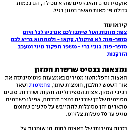
אוקסידנטים והאנזימים שהיא מכילה, הם בכמות
גדולה פי מאות מאשר במזון רגיל.
קיראו עוד
צפו: מזונות העל שיתנו לכם אנרגיה לכל היום
סופר-פוד: לא שוקולד, קקאו - ולמה הוא בריא לכם
סופר-פוד: גוג'י ברי - משפר תפקוד מיני ומעכב
הזדקנות
נמצאות בבסיס שרשרת המזון
האצות והפלנקטון ממירים באמצעות פוטוסינתזה את
אור השמש לחלבון, חומצות שומן,
פחמימות
ושאר
רכיבי המזון. אצות הספירולינה חזקות ושורדות. סוגים
מסוימים שלהן שורדים במצב תרדמה, אפילו כשהמים
מתאדים והן מסוגלות להתייבש על סלעים שחומם
מגיע עד 70 מעלות צלזיוס.
בזכות עמידותן של האצות לחום, הן שומרות על