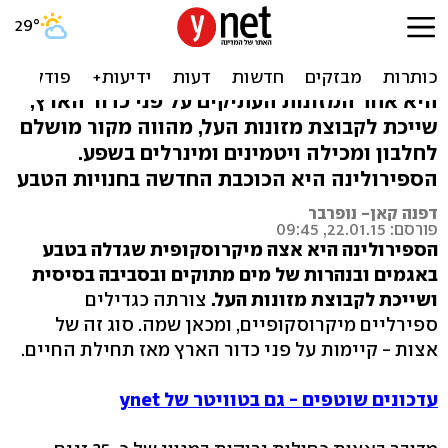
כוכבת הבריאות שמנקה את
הדם: הכירו את הספירולינה
היא אחד המזונות העתיקים על פני כדור הארץ,
שייכת לקבוצת מזונות העל, מהווה מקור מושלם
לחלבון ומכילה ויטמינים ומינרלים בשפע.
הספירולינה היא הכוכבת החדשה בחנויות הטבע
דפנה קאן- נופרבר
פורסם: 22.01.15, 09:45
הספירולינה היא אצה מיקרוסקופית שגדלה בטבע
באגמים ובנהרות של מים מתוקים ובסביבה בסיסית
ושייכת לקבוצת מזונות העל.
צורתה כגדילים
ספירליים מיקרוסקופיים, ומכאן שמה. סוג זה של
אצות - קיימות על פני כדור הארץ מאז תחילת החיים.
עדכונים שוטפים - גם בטוויטר של ynet