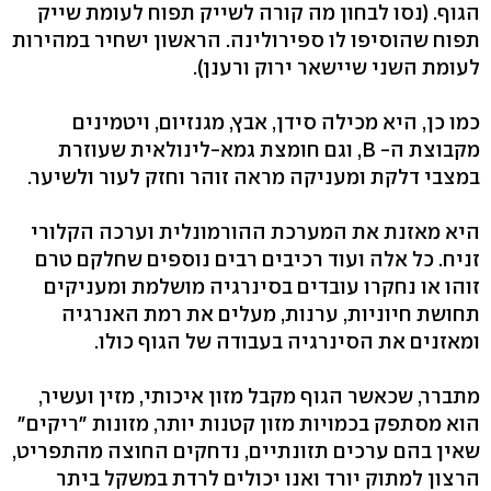
הגוף. (נסו לבחון מה קורה לשייק תפוח לעומת שייק
תפוח שהוסיפו לו ספירולינה. הראשון ישחיר במהירות
לעומת השני שיישאר ירוק ורענן).
כמו כן, היא מכילה סידן, אבץ, מגנזיום, ויטמינים
מקבוצת ה- B, וגם חומצת גמא-לינולאית שעוזרת
במצבי דלקת ומעניקה מראה זוהר וחזק לעור ולשיער.
היא מאזנת את המערכת ההורמונלית וערכה הקלורי
זניח. כל אלה ועוד רכיבים רבים נוספים שחלקם טרם
זוהו או נחקרו עובדים בסינרגיה מושלמת ומעניקים
תחושת חיוניות, ערנות, מעלים את רמת האנרגיה
ומאזנים את הסינרגיה בעבודה של הגוף כולו.
מתברר, שכאשר הגוף מקבל מזון איכותי, מזין ועשיר,
הוא מסתפק בכמויות מזון קטנות יותר, מזונות "ריקים"
שאין בהם ערכים תזונתיים, נדחקים החוצה מהתפריט,
הרצון למתוק יורד ואנו יכולים לרדת במשקל ביתר