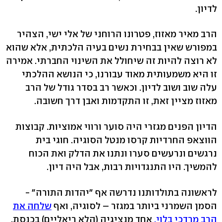
לדיון.
הרב מאיר מאזוז, פטרונו הרוחני של אלי ישי, הצהיר
במפורש שאין בבחירת נשים בעיה הלכתית, אלא שהוא
לא רוצה להיות זה שיחולל את השינוי החברתי. אמירה
זו היא משמעותית מאוד עבורנו, כי הנושא ההלכתי
עלה שוב ושוב לדיון. וכאשר רב בסדר גודל של הרב
מאזוז מציין זאת, זו התקדמות ואבן דרך חשובה.
הדיון הפנים מגזרי היה סוער ורווי אמוציות. קבוצות
הווצאפ החרדיות קרסו מנטל הסוגיה. חוגי בית
נרגשים ונרעשים סערו ונתנו את הדלק ואת הכוח
להמשיך. היו התנגדויות רבות, אבל היה דיון.
לראשונה בתולדותנו נדרשה אף "יהדות התורה" -
הסמן השמרני ביותר במגזר – לסוגיה, ואף
שלחה את
הרב מרדכי בלוי,
אחד מנציגיה (הלא ריאליים) בכנסת,