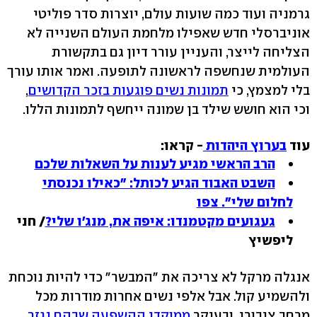
גרמניה ועוד כמה שועות עולם, יוצרות סדר פוליטי
אוניברסלי חדש שאפילו מלחמת העולם השנייה לא
הצליחה לייצר, והעניין עורר דיון גם בתקשורת
העולמית שנחשפה לראשונה לתופעה. ואמר אותו עורך
בלי למצמץ, כי
תמונות נשים פוגעות בזכר הקדושים
,
וכי הוא חושש שילד בן שמונה ייחשף לתמונות הללו.
עוד
בערוץ היהדות
- קראו:
הרב הראשי מגיע לענות על השאלות שלכם
השבט האבוד הגיע לכותל: "כאילו נכנסתי
לחלום שלי". צפו
געגועים מקטמנדו: איפה את, מנג'ו שלי?
/ חני
ליפשיץ
אנגלה מרקל לא צריכה את "המבשר" כדי להיות נוכחת
ולהשמיע קול. אבל אלפי נשים אחרות מודרות מכל
מרחב ציבורי, ובעיקר
ממוקדי ההשפעה שבהם נגזר