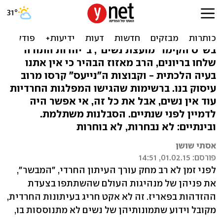
אנחנו החרדיות שחוללו את
המהפכה
בש"ס הקימו "מועצת נשים", ב"יהדות התורה"
שלחו בריונים, הרב מאזוז הבהיר כי אין אתנו
בעיה הלכתית - וקבוצות ה"נייעס" קרסו מרוב
עיסוק בנו. ברשימות שהגישו המפלגות החרדיות
עוד אין נשים, אבל את כל זה, אי אפשר היה
לדמיין לפני שנתיים. הסבלנות משתלמת.
ובינתיים: לא נבחרות, לא בוחרות
אסתי שושן
פורסם: 01.02.15, 14:51
לפני זמן לא רב מחק עורך העיתון החרדי, "המבשר",
את פניהן של מנהיגות העולם שהשתתפו בצעדת
ההזדהות בפאריז. זה לא אקט חריג בעיתונות החרדית,
מקובל וידוע שתמונותיהן של נשים לא מתנוססות בו,