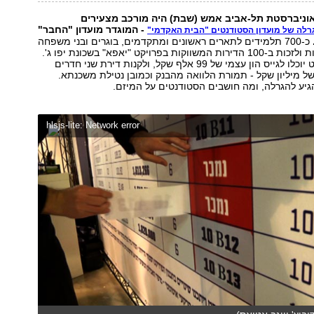
אוניברסטת תל-אביב אמש (שבת) היה מורכב מצעירים
- המוגדר מועדון "החבר"
רלה של מועדון הסטודנטים "הבית האקדמי"
כ-700 תלמידים לתארים ראשונים ומתקדמים, בוגרים ובני משפחה
התקבצו כדי לנסות ולזכות ב-100 הדירות המשווקות בפרויקט "יאפא" בשכונת יפו ג'.
במסגרת הפרויקט יוכלו לגייס הון עצמי של 99 אלף שקל, ולקנות דירת שני חדרים
 מיליון שקל - תמורת הלוואה מהבנק וכמובן נטילת משכנתא.
הגיע להגרלה, ומה חושבים הסטודנטים על המיזם.
hlsjs-lite: Network error