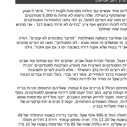
דוביץ' ויוגב אטיאס)
"אנחנו מרגישים ליום אחד אנשים עם יכולות מסוימות לקנות דירה", סיפר ל-ynet
אחד הסטודנטים שהשתתף בהגרלה, שלה נרשמו לא פחות מ-5,000 סטודנטים
ם מאז יצא המיזם לפועל, כך לפי נתוני התאחדות הסטודנטים
יח לזכות התרגש ואף ציין: "בחיים לא זכיתי בשום דבר - אני מרגיש
קווה שזה ישתלם".
בו שמדובר בעסקה משתלמת. "מדובר בסכומים לא קטנים", הודה
י שמשלם זה אמא ואבא - לא הסטודנט", טענו זוג הורים שהגיעו
ני די בטוח שלא אקנה דירה בשכונה יפו ג' גם אם אזכה", גילה
אנגל, מבעלי חברת אנגל-שביט, שהקים יחד עם שותפו אור שביט
ת הסטודנטים הארצית את מועדון הצרכנות לסטודנטים "הבית
 לא רוצים להיות בלב רוטשילד - אלא להגיע לערים ולשכונות
ענות בדבר המחירים, אמר רוני צברי, בעלי חברת צברים הבונה
יון שקל זה מחיר זול לדירות כאלה".
נזכיר כי מדובר במתחם הכולל 6 בניינים עם 4 קומות, שעליהם התווספו זכויות בנייה
של עוד 3.5 קומות וקומת קרקע. בסך הכל יוקמו 108 דירות שישווקו לסטודנטים, נוסף
ות הקיימות. מעבר לחיזוק ושיפוץ המבנים, ייבנו ממ"דים ומרפסות שמש
וכן יחודשו התשתיות, יטופלו השטחים הפתוחים, יוקמו 3 חניונים תת-קרקעיים של
דירת שני חדרים תעלה החל מ-995 אלף שקל. מדובר בדירה בשטח התחלתי של 49
מ"ר עם מרפסת בשטח של 11-20 מ"ר, חניה ומחסן קומתי. דירת 3 חדרים תעלה
החל מ-1.28 מיליון שקלים. היא כוללת שטח של 85 מ"ר ומרפסת בשטח של 15 מ"ר.