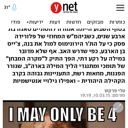
פלורידה: ביהמ"ש חייב אם
למול את בנה - והיא נמלטה
בסוף השבוע הייתה אמורה להסתיים סאגה בת
ארבע שנים, כשביהמ"ש המחוזי של פלורידה
פסק כי על הת'ר הירונימוס למול את בנה, צ'ייס
בן הארבע, כפי שדרש האב. אף שלא מדובר
במילה על רקע דתי, הפך התיק ל"מקרה המבחן"
של תומכי ומתנגדי הליך המילה בארה"ב, שגורר
הפגנות, מחאות רשת, התעניינות גבוהה בקרב
הקהילה היהודית - ואפילו גילויי אנטישמיות
טלי פרקש
פורסם: 10.03.15, 19:19