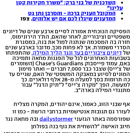
השדכנית של בני ברק: "משרד חקירות קטן
עלינו"
המקובל העניק ברכה - והסרבן נתן גט
המדענים שיגלו לכם אם יש אלוהים
. צפו
הפסיקה הנוכחית אמורה לסיים ארבע שנים של דיונים
משפטיים וציבוריים, לאחר שהאם, הת'ר הירונימוס,
חזרה בה המסכמה שנתנה למול את בנה, במסגרת
הסדרי משמורת. אך לא פחות מכך, מדובר בארבע שנים
של
דיונים ציבוריים בעד ונגד הליך המילה
, שהתפתחו
בשבועות האחרונים לגל של הפגנות מחאה ותמיכה
באם, עמוד פייסבוק Chase's Guardians (השומרים
של צ'ייס) שצבר כבר 7,000 חברים – ואתר מימון
המונים לסיוע במאבקה המשפטי של האם, שגייס עד
כה תרומות בסך למעלה מ-28 אלף דולארים. כך
למעשה, הפך "מקרה צ'ייס" ל"תיק הדגל" עבור
מתנגדי המילה בארה"ב.
אף שבני הזוג, כאמור, אינם יהודים, המקרה מצליח
לעורר גם תגובות אנטישמיות ברחבי הרשת - כמו זו
שפורסמה באתר הגזעני
dailystormer
ובה מחאה נגד
חיוב האישה "להשחית את גוף בנה בפולחן