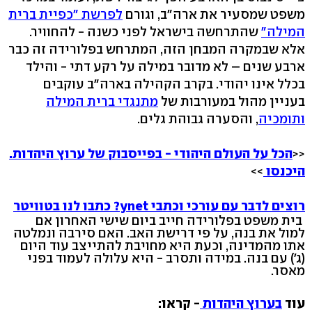
משפט שמסעיר את ארה"ב, וגורם
לפרשת "כפיית ברית
המילה"
שהתרחשה בישראל לפני כשנה - להחוויר.
אלא שבמקרה המבחן הזה, המתרחש בפלורידה זה כבר
ארבע שנים – לא מדובר במילה על רקע דתי - והילד
בכלל אינו יהודי. בקרב הקהילה בארה"ב עוקבים
בעניין מהול במעורבות של
מתנגדי ברית המילה
ותומכיה
, והסערה גבוהת גלים.
<<
הכל על העולם היהודי - בפייסבוק של ערוץ היהדות.
היכנסו
>>
רוצים לדבר עם עורכי וכתבי ynet? כתבו לנו בטוויטר
בית משפט בפלורידה חייב ביום שישי האחרון אם
למול את בנה, על פי דרישת האב. האם סירבה ונמלטה
אתו מהמדינה, וכעת היא מחויבת להתייצב עוד היום
(ג') עם בנה. במידה ותסרב - היא עלולה לעמוד בפני
מאסר.
עוד
בערוץ היהדות
- קראו: