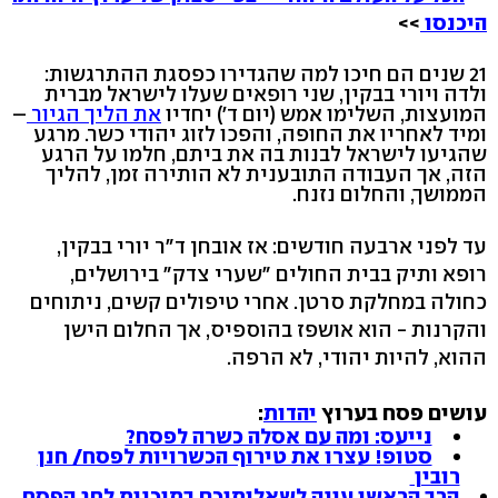
היכנסו
>>
21 שנים הם חיכו למה שהגדירו כפסגת ההתרגשות:
ולדה ויורי בבקין, שני רופאים שעלו לישראל מברית
המועצות, השלימו אמש (יום ד') יחדיו
את הליך הגיור
–
ומיד לאחריו את החופה, והפכו לזוג יהודי כשר. מרגע
שהגיעו לישראל לבנות בה את ביתם, חלמו על הרגע
הזה, אך העבודה התובענית לא הותירה זמן, להליך
הממושך, והחלום נזנח.
עד לפני ארבעה חודשים: אז אובחן ד"ר יורי בבקין,
רופא ותיק בבית החולים "שערי צדק" בירושלים,
כחולה במחלקת סרטן. אחרי טיפולים קשים, ניתוחים
והקרנות - הוא אושפז בהוספיס, אך החלום הישן
ההוא, להיות יהודי, לא הרפה.
עושים פסח בערוץ
יהדות
:
נייעס: ומה עם אסלה כשרה לפסח?
סטופ! עצרו את טירוף הכשרויות לפסח/ חנן
רובין
הרב הראשי עונה לשאלותיכם בתוכנית לחג הפסח