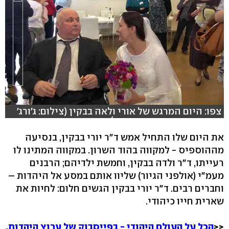
צפו: היום המרגש של אורי ולאה בבקין (צילום: ג'ורג'
גינסברג, עריכה: שי שבתאי)
את היום שלו התחיל אמש ד"ר יורי בבקין, בנסיעה
hlsjs-lite: Network error
מההוספיס - למקווה בהוד השרון. במקווה המתינו לו
רעייתו, ד"ר ולדה בבקין, וחמשת ילדיהם; הרבנים
מעמ"י (אולפני הגיור) שליוו אותם במסע אל היהדות –
וחברים רבים. ד"ר יורי בבקין הגשים חלום: לחיות את
שארית חייו כיהודי.
<<
הכל על העולם היהודי - בפייסבוק של ערוץ היהדות.