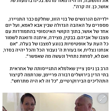
את התשובה, זה היה מאוד מרגש. בכינו בדמעות של
אושר, כן. זה קרה".
ילדיהם הנרגשים של בני הזוג, שחלקם כבר התגיירו,
מספרים על האהבה הגדולה שבין אבא לאמא, ועל יום
אחד של אושר, בתוך הקושי האינסופי בהתמודדות עם
מצבו של אביהם. בבקין, מצידה, איתנה ודואגת לשמור
כל העת על אופטימיות בנוגע למצבו של בעלה. "אם
אנחנו נצליח, אז בעזרת ה' נעבור הכל והכל יהיה בסדר,
ואם לא, לפחות נתחיל ונעשה מה שאפשר".
הרב בן ניסן ציין שאלמלא התגייסותה של אחראית
בתי הדין בירושלים דבורה פריימן, שנרתמה לקיצור
התהליכים הבירוקרטיים, "כל זה לא היה מתרחש".