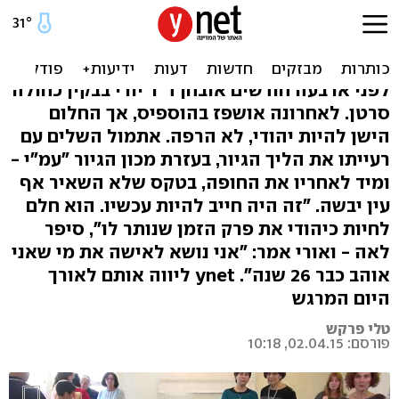
גיור וחתונה: "רוצה לחיות את
שארית חיי כיהודי"
לפני ארבעה חודשים אובחן ד"ר יורי בבקין כחולה
סרטן. לאחרונה אושפז בהוספיס, אך החלום
הישן להיות יהודי, לא הרפה. אתמול השלים עם
רעייתו את הליך הגיור, בעזרת מכון הגיור "עמ"י -
ומיד לאחריו את החופה, בטקס שלא השאיר אף
עין יבשה. "זה היה חייב להיות עכשיו. הוא חלם
לחיות כיהודי את פרק הזמן שנותר לו", סיפר
לאה - ואורי אמר: "אני נושא לאישה את מי שאני
אוהב כבר 26 שנה". ynet ליווה אותם לאורך
היום המרגש
טלי פרקש
פורסם: 02.04.15, 10:18