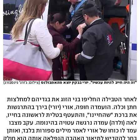
"זה היה חייב להיות עכשיו". יורי בבקין יוצא מהאמבולנס
(צילום: ג'ורג' גינסבורג)
לאחר הטבילה החליפו בני הזוג את בגדיהם למחלצות
חתן וכלה. הועמדה חופה, אורי (יורי) בירך בהתרגשות
את ברכת "שהחיינו", והתעטף בטלית לראשונה בחייו,
לאה (ולדה) עמדה נרגשה עטויה בהינומה. עקב מצבו
עמד לו כוחו של אורי לאמר מילים ספורות בלבד, ואותן
בחר להקדיש לתיאור האהבה הנפלאה אותה הוא חולק