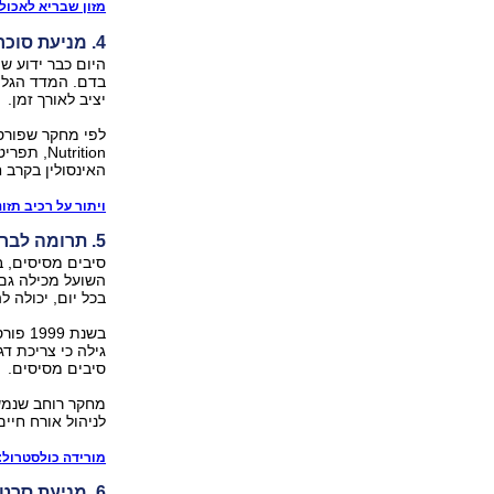
מזון שבריא לאכול:
4. מניעת סוכרת
היום כבר ידוע ש
בדם. המדד הגליק
יציב לאורך זמן.
utrition
האינסולין בקרב חולי סוכרת
ויתור על רכיב תזו
5. תרומה לבריאות הלב
סיבים מסיסים, ב
השועל מכילה גם 
בכל יום, יכולה 
גילה כי צריכת ד
סיבים מסיסים.
מחקר רוחב שנמשך
לניהול אורח חיים
מורידה כולסטרול:
6. מניעת סרטן המעי הגס