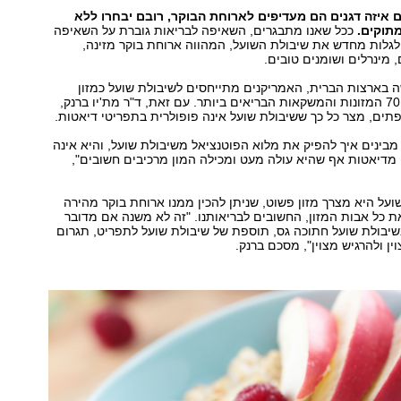
 איזה דגנים הם מעדיפים לארוחת הבוקר, רובם יבחרו ללא
מתוקים.
ככל שאנו מתבגרים, השאיפה לבריאות גוברת על השאיפה
לגלות מחדש את שיבולת השועל, המהווה ארוחת בוקר מזינה,
 מינרלים ושומנים טובים.
 בארצות הברית, האמריקנים מתייחסים לשיבולת שועל כמזון
הרביעי ברשימת 70 המזונות והמשקאות הבריאים ביותר. עם זאת, ד"ר מת'יו ברנק,
רופתים, מצר כל כך ששיבולת שועל אינה פופולרית בתפריטי דיאטות.
 מבינים איך להפיק את מלוא הפוטנציאל משיבולת שועל, והיא אינה
מדיאטות אף שהיא עולה מעט ומכילה המון מרכיבים חשובים",
שועל היא מצרך מזון פשוט, שניתן להכין ממנו ארוחת בוקר מהירה
ת כל אבות המזון, החשובים לבריאותנו. "זה לא משנה אם מדובר
שיבולת שועל חתוכה גס, תוספת של שיבולת שועל לתפריט, תגרום
ן ולהרגיש מצוין", מסכם ברנק.