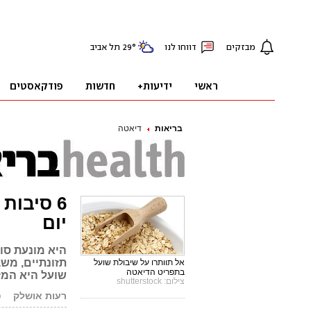
בריאות
דיאטה
6 סיבות
יום
היא מונעת סו
תזונתיים, משב
אל תוותרו על שיבולת שועל
בתפריט הדיאטה
שועל היא המזו
צילום: shutterstock
רעות אושלק
פ