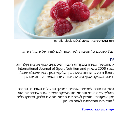
וחת בוקר טעימה ומזינה
(צילום: shutterstock)
? לפניכם כל הסיבות למה אסור לכם לוותר על שיבולת שועל:
 פחמימה עשירה במקורות חלבון המספקים לגוף אנרגיה וקלוריות.
מחקר שפורסם בשנת 2006 במגזין International Journal of Sport Nutrition and
Exercise Metabolism מצא כי ארוחה בעלת ערך גליקמי נמוך, כמו שיבולת שועל,
ריצה, מעניקה לגוף סיבולת גבוהה יותר מאשר ארוחה עם ערך
נמוך גם תורם לשריפת שומנים במהלך הפעילות הגופנית. ההרכב
תהליך עיכול איטי והפחמימה מעניקה לשריר את האנרגיה לה הוא
אימון אפקטיבי. מומלץ לשלב את הפחמימה עם חלבון, שיוסיף כלים
 השרירים והחלמתם לאחר האימון.
קמי נמוך כבר ניסיתם?