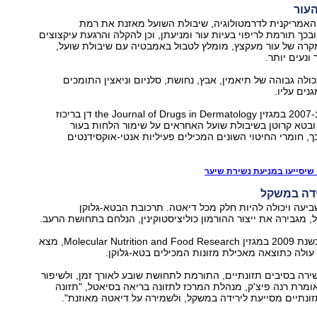
האמריקנית לדרמטולוגיה, שיבולת השועל מאזנת את רמת
בכך תורמת לריפוי בעיות עור ומניעתן, וכן להקלה והרגעת עיקצוצים
במקרה של עור מעקצץ, מומלץ לטבול באמבטיה עם שיבולת שועל,
 ונעים יותר.
ולה גבוהה של תיאמין, אבץ, נחושת, סלניום וניאצין התומכים
נים עליו.
מחקר שפורסם ב-2007 במגזין the Journal of Drugs in Dermatology דן בריכוז
ובטא קרוטן בשיבולת שועל האחראים על שימור הלחות בעור
ך, חומרי החיטוי השונים המכילים פעיליות אנטי-אוקסידנטים
יעה ויכולה להיות חלק מכל דיאטה. תרכובת הבטא-גלוקן
 מגבירה את ייצור ההורמון כוליציסטוקינין, הנלחם בתחושת הרעב.
מחקר שפורסם בשנת 2009 במגזין Molecular Nutrition and Food Research, מצא
ולה כתוצאה מאכילת מזונות המכילים בטא-גלוקן.
ירה בסיבים תזונתיים, התורמת לתחושת שובע לאורך זמן, ולשיפור
אומרת רנה פיצ'ק, מנהלת המרכז לתזונה בריאה בסיאטל, "תזונה
ונתיים מסייעת לירידה במשקל, ולשמירה על דיאטה מאוזנת".