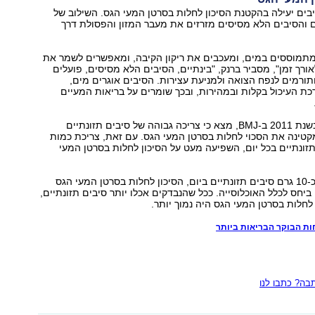
בים יעילה בהקטנת הסיכון לחלות בסרטן המעי הגס. השילוב של
 והסיבים הלא מסיסים מזרזים את מעבר המזון והפסולת דרך
מתמוססים במים, ומעכבים את ריקון הקיבה, ומאפשרים לשמר את
רך זמן", מסביר ברנק, "בינתיים, הסיבים הלא מסיסים, פועלים
רמים לנפח הצואה ולמניעת עצירות. הסיבים אוגרים מים,
כת העיכול בקלות ובמהירות, ובכך שומרים על בריאות המעיים
מחקר שפורסם בשנת 2011 ב-BMJ, מצא כי צריכה גבוהה של סיבים תזונתיים
טינה את הסכוי לחלות בסרטן המעי הגס. עם זאת, צריכת כמות
זונתיים בכל יום, השפיעה מעט על הסיכון לחלות בסרטן המעי
לנבדקים שאכלו כ-10 גרם סיבים תזונתיים ביום, הסיכון לחלות בסרטן המעי הגס
היה נמוך ב-10% ביחס לכלל האוכלוסייה. ככל שהנבדקים אכלו יותר סיבים תזונתיים,
לחלות בסרטן המעי הגס היה נמוך יותר.
ה? כתבו לנו