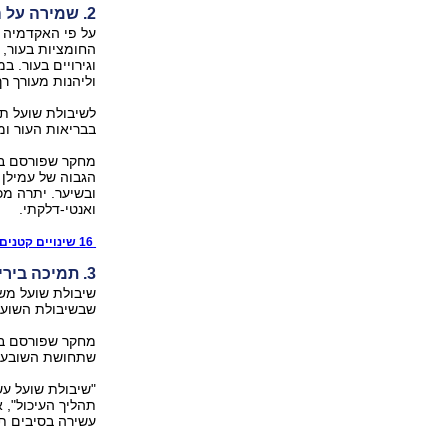
2. שמירה על העור
על פי האקדמיה 
החומציות בעור, ו
וגירויים בעור. 
וליהנות מעורך רך
לשיבולת שועל תכ
בבריאות העור ומג
הגבוה של עמילן 
ובשיער. יתרה מכ
ואנטי-דלקתי.
16 שינויים קטנים שיסייעו במניעת נשירת שיער
3. תמיכה בירידה במשקל
שיבולת שועל משב
שבשיבולת השועל,
שתחושת השובע ע
"שיבולת שועל עש
תהליך העיכול", 
עשירה בסיבים תז