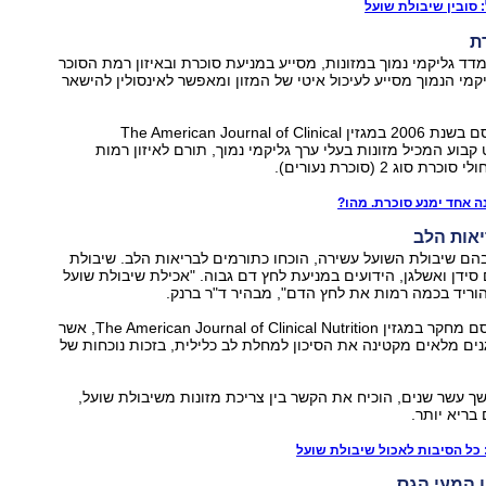
 סובין שיבולת שועל
מדד גליקמי נמוך במזונות, מסייע במניעת סוכרת ובאיזון רמת הסוכר
מי הנמוך מסייע לעיכול איטי של המזון ומאפשר לאינסולין להישאר
לפי מחקר שפורסם בשנת 2006 במגזין The American Journal of Clinical
N, תפריט קבוע המכיל מזונות בעלי ערך גליקמי נמוך, תורם לאיזון רמות
 סוג 2 (סוכרת נעורים).
נה אחד ימנע סוכרת. מהו?
הם שיבולת השועל עשירה, הוכחו כתורמים לבריאות הלב. שיבולת
סידן ואשלגן, הידועים במניעת לחץ דם גבוה. "אכילת שיבולת שועל
להוריד בכמה רמות את לחץ הדם", מבהיר ד"ר ברנק.
בשנת 1999 פורסם מחקר במגזין The American Journal of Clinical Nutrition, אשר
גנים מלאים מקטינה את הסיכון למחלת לב כלילית, בזכות נוכחות של
 עשר שנים, הוכיח את הקשר בין צריכת מזונות משיבולת שועל,
 בריא יותר.
 כל הסיבות לאכול שיבולת שועל