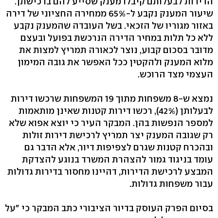
הדירות לבעלותם קיבלו מענק שסייע להם ברכישתן.
שיעור המענק נקבע ל-65% ממחירה החציוני של דירה
באזור מגוריו של הזכאי. בשל העובדה שהמענק נקבע
ללא כל תלות במחיר הדירה הנרכשת בפועל ובעצם
מדובר בסכום קבוע, נוצר לכאורה תמריץ למצות את
מלוא המענק ולהקטין ככל האפשר את גובה המימון
העצמי מצד הרוכש.
נמצא ש-8 משפחות מתוך 19 המשפחות שרכשו דירות
לבעלותן (42%), רכשו דירות קטנות שאינן מותאמות
למספר הנפשות בהן. המבקר העיר כי יוצא אפוא שלא
רק שגובה המענק יצר תמריץ לרכישת דירות זולות
ובהכרח קטנות שגרם לצפיפות דיור, אלא הדבר גם
עומד בניגוד גמור להצהרת המשרד בנוגע להצדקת
המבצע לרכישת הדירות, דהיינו מחסור בדירות גדולות
עבור משפחות גדולות.
בסיום הפרק העוסק בדיור הציבורי כתב המבקר כי "על