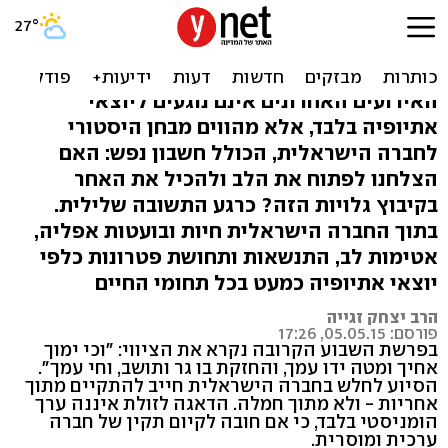
השחור והלבן: כולנו שווים
בעיניי האל
האירועים האחרונים אינם נוגעים ליוצאי
אתיופיה בלבד, אלא מהווים מבחן היסטורי
לחברה הישראלית, הכולל חשבון נפש: האם
הצלחנו לפתוח את הלב ולהכיל את האחר
בקיבוץ גלויות הזה? כרגע התשובה שלילית.
בתוך החברה הישראלית חיות ובועטות אפליה,
אטימות לב, התנשאות ותחושת פטרונות כלפי
יוצאי אתיופיה כמעט בכל תחומי החיים
הרב יצחק זגייה
פורסם: 05.05.15, 17:26
בפרשת השבוע הקרובה נקרא את הציווי: "וכי ימוך
אחיך ומטה ידו עמך, והחזקת בו גר ותושב, וחי עמך".
הסיוע לחלש בחברה הישראלית חייב להתקיים מתוך
אחריות - ולא מתוך חמלה. הדאגה לזולת איננה ערך
הומניסטי בלבד, כי אם חובה לקיום תקין של חברה
ערכית ומוסרית.