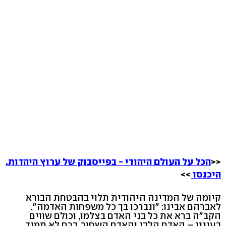
<<
הכל על העולם היהודי - בפייסבוק של ערוץ היהדות.
היכנסו
>>
קיומה של המדינה היהודית תלוי בהבטחת הבורא
לאברהם אבינו: "ונברכו בך כל משפחות האדמה".
הקב"ה ברא את כל בני האדם בצלמו, וכולם שווים
בעיניו – האדם הלבן והאדם השחור. ברם לא תמיד