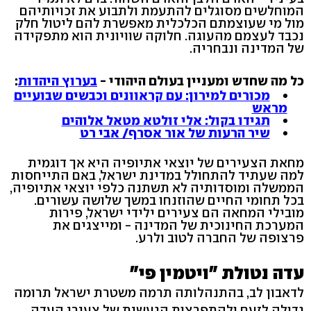
המוחלשים מסוגלים להתעמת ולתבוע את זכויותיהם
מול מי שעוצמתם הכלכלית מאפשרת להם ליטול חלק
נכבד לעצמם מהעוגה. חלוקה שוויונית הוא מתפקידה
של המדינה ונבחריה.
כל מה שחדש ומעניין בעולם היהודי -
בערוץ היהדות
:
מכורים למירון: עם קראוונים וכבשים שבועיים
מראש
תגידו בקול: אלי זולטא מטאל אלוהים
שיר הרעות של אור אסרף/ אבי רט
מחאת הצעירים של יוצאי אתיופיה היא אך דוגמית
למה שעתיד להתחולל במדינת ישראל, באם התייחסות
הממשלה ומוסדותיה לא תשתנה כלפי יוצאי אתיופיה,
בכל תחומי החיים שהוזנחו במשך שלושה עשורים.
מובילי המחאה הם צעירים ילידי ישראל, פירות
המערכת החינוכית של המדינה - ומייצגים את
פרצופה של החברה לטוב ולרע.
עדה נטולת "ויטמין פי"
לדאבון לב, בהתנהלותה תרמה משטרת ישראל תרומה
גדולה לזעם ולהתפרצות הגעשית של צעירי העדה.