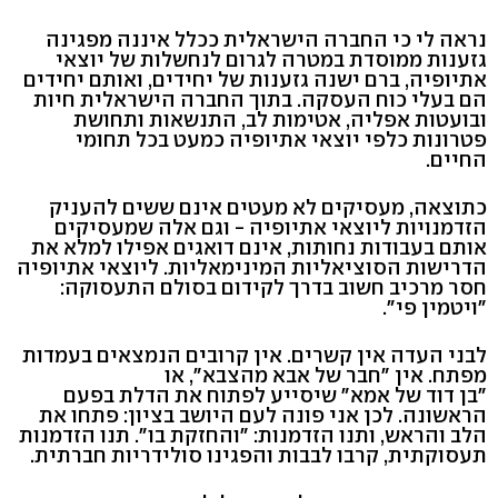
נראה לי כי החברה הישראלית ככלל איננה מפגינה
גזענות ממוסדת במטרה לגרום לנחשלות של יוצאי
אתיופיה, ברם ישנה גזענות של יחידים, ואותם יחידים
הם בעלי כוח העסקה. בתוך החברה הישראלית חיות
ובועטות אפליה, אטימות לב, התנשאות ותחושת
פטרונות כלפי יוצאי אתיופיה כמעט בכל תחומי
החיים.
כתוצאה, מעסיקים לא מעטים אינם ששים להעניק
הזדמנויות ליוצאי אתיופיה - וגם אלה שמעסיקים
אותם בעבודות נחותות, אינם דואגים אפילו למלא את
הדרישות הסוציאליות המינימאליות. ליוצאי אתיופיה
חסר מרכיב חשוב בדרך לקידום בסולם התעסוקה:
"ויטמין פי".
לבני העדה אין קשרים. אין קרובים הנמצאים בעמדות
מפתח. אין "חבר של אבא מהצבא", או
"בן דוד של אמא" שיסייע לפתוח את הדלת בפעם
הראשונה. לכן אני פונה לעם היושב בציון: פתחו את
הלב והראש, ותנו הזדמנות: "והחזקת בו". תנו הזדמנות
תעסוקתית, קרבו לבבות והפגינו סולידריות חברתית.