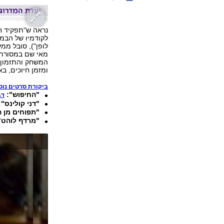
לקודמיו של הבמא
מאי שם במסורת ע
המשחק והתזמון ה
ומזמן חיוכים, בא
ביקורת סרטים נוספו
"החיפוש":
דב
"דני קולינס"
"תפוחים מן 
"מרדף לוהט"