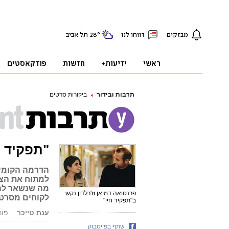
תרבות ובידור
ביקורות סרטים
"תפקיד ח
הדרמה הקומית
למתוח את הצו
מה שנשאר להד
פרנסואה דמיאן וז'רלדין נקש
לקוחים מסרט
ב"תפקיד חיי"
ענת טייכר
פורסם: 5
שתף בפייסבוק