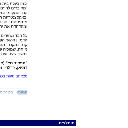
וכמו בעלת בית ה
"מחוברים לחיים"
הבר המקומי וכמה
באקסצנטריות חינ
מתפתחת יותר מדי
ומהדהדת את יריי
על הבד נשארים 
הדמיון הרגעי הק
קרה במקרה. מה ש
מותח, שמוכיח של
במשך שעה וארבע
"תפקיד חיי" (צ
דמיאן, ז'רלדין נקש
מצאתם טעות בכתב
תגיות:
ביקורת ס
מומלצים