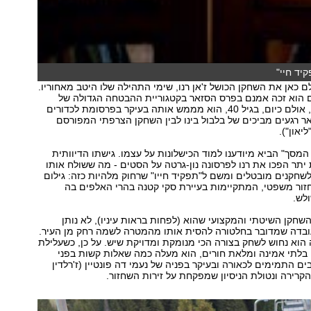
יד חיי"
ם כאן את השחקן הכושל ז'אן רנו, שימי התהילה שלו היטב מאחוריו.
ם הוא זכה אמנם בפרס הסזאר בקטגוריית ההבטחה הגדולה של
הקולנוע הצרפתי, אולם כיום, בגיל 40, הוא מממש אותה בעיקר בפרסומת לכדורים
אר רגעים מביכים של בלבול בינו לבין השחקן הצרפתי המפורסם
ליאון").
המסך" הביא מיודענו למוד הכישלונות על עצמו. גישתו הדיוותית
 יתר הפכו את רנו לפרסונה נון-גרטה על הסטים - מה ששולח אותו
חקנים מובטלים ומשם ל"תפקיד חייו" שרחוק מלהיות כזה: גילום
זור משפטי, המתקיימות בעיירת סקי קטנה בהרי האלפים בה
לש.
 השחקן השיטתי והמקצועי שהוא (לפחות בראות עיניו), לא נותן
לעובדה שמדובר בחלטורה להסית אותו מהמטרה לשמה רחק מן העיר.
 הוא נחוש לשחק בצורה הכי מנומקת ומדויקת שיש. על כן, כשעלילת
 בלתי אמינה ומלאת חורים, הוא מעלה כמה שאלות קשות בפני
ם התמימים לכאורה ובעיקר בפניה של נעמי דה פונטיין (ז'רלדין
קרירה ונטולת הניסיון שמפקחת על זירות השחזור.