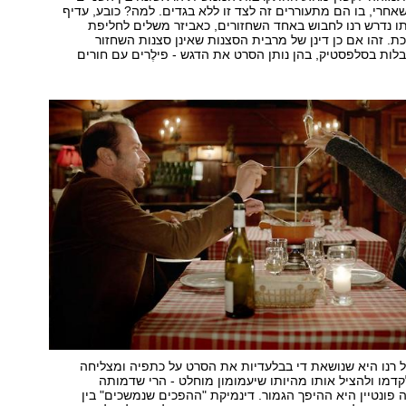
אחרי, בו הם מתעוררים זה לצד זו ללא בגדים. למה? כובע, עדיף
ו נדרש רנו לחבוש באחד השחזורים, כאביזר משלים לחליפת
ת. זהו אם כן דינן של מרבית הסצנות שאינן סצנות השחזור
ות בסלפסטיק, בהן נותן הסרט את הדגש - פילֶרים עם חורים
 רנו היא שנושאת די בבלעדיות את הסרט על כתפיה ומצליחה
דמו ולהציל אותו מהיותו שיעמומון מוחלט - הרי שדמותה
פונטיין היא ההיפך הגמור. דינמיקת "ההפכים שנמשכים" בין