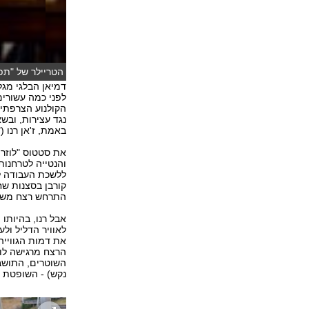
הטריילר של "תפק
דמיאן הבלגי מגל
לפני כמה עשורי
נגד עצירות, ובש
באמת, ז'אן רנו ("
את סטטוס "לוזר 
והנטייה לטרחנות
ללשכת העבודה לש
קורבן בסצנות שח
התרחש רצח משו
אבל רנו, בהיותו
לאוויר הדליל ו
את דמות הגווייה
הרצח מרגישה לו
השוטרים, התושבי
נקש) - השופטת ה