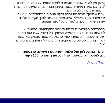
מלון (אן לה ני, שהיתה מועמדת לפרס הסזאר על תפקידה בסרט
), כך גם שאר דמויות המשנה, ביניהן חברי הצוות המשטרתי, זמרת
 מהתושבים - כולם ניחנים
נית שבעיקר מצטלמת נפלא לרקע הנופים הפסטורליים. זו אינה
 מעבר לפן הוויזואלי, אינה נשזרת באמת לתוך חקירתו של רנו
ת ההשראה הקלה מ"טווין פיקס" כעוד פספוס.
הרפרנסים הקולנועיים ברמת האזכור הטקסטואלי לבאטמן או
ל באחת הסצנות ל"היפהפייה והיחפן" של דיסני, שגם הוא כנראה
נותר לפנינו הוא מותחן קומי סתמי, לא מאוד מצחיק ולא מאוד
א די ברעיון, סט קסום ושחקנים חזקים כדי להחזיק צופים ערניים
ים.
רפת) - במאי: ז'אן פול סלומה. שחקנים ראשיים: פרנסואה
, לוסיאן ז'אן בטיסט ואן לה ני. אורך הסרט: 105 דקות.
ה? כתבו לנו
רט