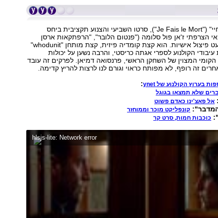
נראה ש"תפקיד חיי" ("Je Fais le Mort"), סרטו השביעי והצנוע תקציבית ביחס
י הצרפתי ז'אן פול סלומה ("פנטום הלובר", "הרפתקאות ארסן
לופן"), סובל ממעט פיצול אישיות. הוא קצת קומדיה פיזית, קצת מותחן "whodunit"
יבודי הקולנוע לספרי אגתה כריסטי, והרבה נשען על יכולות
קומי המצוין של השחקן הראשי, פרנסואה דמיאן. לפרקים זה עובד
חרים זה רופף, לא מפותח כראוי וגורם לנו לרצות להריץ קדימה.
:
ת בערוץ הקולנוע של ynet
רים שלא תמצאו בגוגל
:
אל פאצ'ינו כאדם פשוט
המדבר":
קונפליקט מוכר וממוחזר
:
כוכבות חמות, סרט קר
hlsjs-lite: Network error