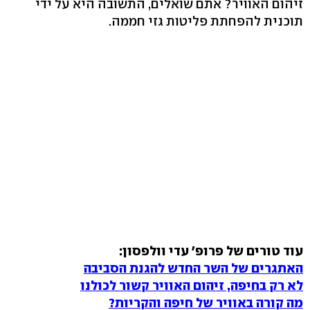
זיהום האוויר? אתם שואלים, התשובה היא על ידי
תוכנית להפחתת פליטות גזי חממה.
עוד טורים של פרופ' עדי וולפסון:
האתגרים של השר החדש להגנת הסביבה
לא רק בחיפה, זיהום האוויר קשור לכולנו
מה קורה באוויר של חיפה והקריות?