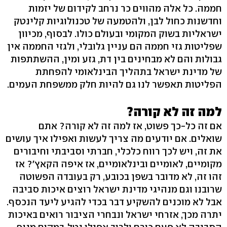
חממה. כל אלה מהווים כר נרחב לקידום של יזמות
וחדשנות כחול לבן, ולהטמעה של טכנולוגיות קלינטק
ישראליות בשוק המקומי ובעולם כולו. לבסוף, מכיוון
שפליטות גזי חממה הם עניין גלובלי, ולגזי החממה אין
גבולות והם לא מבחינים בין דת, גזע ומין, ההשתתפות
של מדינת ישראל בתהליך הבינלאומי להפחתת
הפליטות תאפשר לנו גם להיות חלק ממשפחת העמים.
למה זה לא קורה?
אם זה כל-כך פשוט, אז למה זה לא קורה? אתם
שואלים. אם יודעים מה צריך לעשות ואפילו איך עושים
את זה, ויש לכך רווח כלכלי, חברתי וסביבתי וחיבורים
מקומיים, לאומיים ובינלאומיים, אז איפה הקאץ'? אז
זהו זה, לא מדובר בשפן בכובע, רק בעובדה הפשוטה
שרובנו וגם מנהיגי מדינת ישראל רוצים איכות סביבה
אבל לא מוכנים להשקיע דבר בכדי להגיע ליעד הנכסף.
יתרה מכך, אזרחי ישראל ונבחרי הציבור רואים באיכות