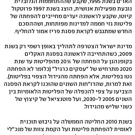
האו"ם בשנת 1995, שקבע שההתחממות הגלובלית
נובעת מפעילות אנושית, הוצג בשנת 1997 פרוטקול
קיוטו, שקבע לראשונה יעדים מחייבים להפחתה של
פליטות גזי חממה למדינות מפותחות, ושההסכם
החדש שמתגבש לקראת פסגת פריז אמור להחליף.
מדינת ישראל הצטרפה לתהליך באופן רשמי רק בשנת
2009, כשהתחייבה לראשונה בפסגת האקלים
בקופנהגן על הפחתה של 20% מהפליטות עד שנת
2020 מתרחיש של "עסקים כרגיל" (כלומר לא הפחתה
נטו בפליטות, אלא הפחתה מהגידול הצפוי בפליטות).
זאת למרות, שהדו"חות השונים שהוכנו לקראת הפסגה
הצביעו על צפי להכפלה של הפליטות הלאומיות בין
השנים 2005 ל-2030, ועל פוטנציאל של קיצוץ של
כשני שליש מהגידול.
בשנת 2010 החליטה הממשלה על גיבוש תוכנית
לאומית להפחתת פליטות ועל הקמת צוות של מנכ"לי