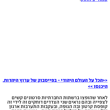
<<הכל על העולם היהודי - בפייסבוק של ערוץ היהדות.
היכנסו >>
לאחר שהופצו ברשתות החברתיות סרטונים קשים
לצפייה ובהם נראים שני הצדדים דוחקים זה לידי זה
קופסת קרטון ובה הגופה, ובעקבות התערבות ארגון