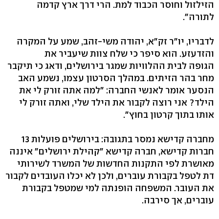
הזילזול וחוסר הכבוד למת. הרי דרך ארץ קדמה
לתורה".
לדבריו, יו"ר זק"א, יהודה משי-זהב, שמע על המקרה
והזדעזע. הוא סיפר כי שלח צוות שיעביר את
הגופה לבית ההלוויות שמגר בירושלים, ודאג כי תיקבר
מחר בהר הזיתים. במהלך הסרטון עצמו, נשמע האב
הנסער אומר לאנשי החברה: "למה אתה זורק לי את
הילד? אני רוצה לקבור את הילד שלי, ואתה זורק לי
אותו בתוך קרטון בחוץ".
מחברה קדישא נמסר בתגובה: בירושלים פועלות 13
חברות קדישא, חברה קדישא "קהילת ירושלים" איננה
מאושרת לפי התקנות החדשות של המשרד לשירותי
דת לטפל בקבורת עוברים, ולכן לא יכלו העובדים לקבור
את העובר. המשפחה הופנתה למי שמטפל בקבורת
עוברים, אך סירבה.