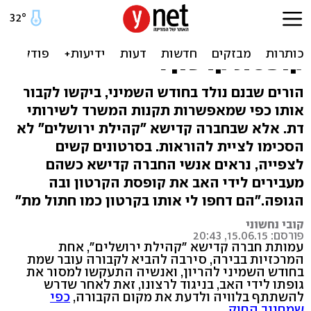
האב לחברה קדישא: למה אתם
זורקים לי את הילד בתוך
קופסת קרטון?
הורים שבנם נולד בחודש השמיני, ביקשו לקבור
אותו כפי שמאפשרות תקנות המשרד לשירותי
דת. אלא שבחברה קדישא "קהילת ירושלים" לא
הסכימו לציית להוראות. בסרטונים קשים
לצפייה, נראים אנשי החברה קדישא כשהם
מעבירים לידי האב את קופסת הקרטון ובה
הגופה."הם דחפו לי אותו בקרטון כמו חתול מת"
קובי נחשוני
פורסם: 15.06.15, 20:43
עמותת חברה קדישא "קהילת ירושלים", אחת
המרכזיות בבירה, סירבה להביא לקבורה עובר שמת
בחודש השמיני להריון, ואנשיה התעקשו למסור את
גופתו לידי האב, בניגוד לרצונו, זאת לאחר שדרש
להשתתף בלוויה ולדעת את מקום הקבורה,
כפי
שמחייב החוק
.