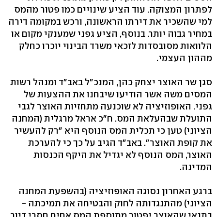
לפתרון המצוקה. עוד הציע שינויים כמו פטור מהמס
למי שהשכיר את דירתו הראשונה, ורכש במקומה דירה
במחיר גבוה יותר. בנוסף, הציע גפני שמענקי מקום או
הלוואות מסובסדות לזכאי משרד הבינוי יוכרו כחלק
מההון העצמי.
סגן שר האוצר יצחק כהן, המנכ"ל באב"ד ומנהל רשות
המסים משה אשר הודיעו שיבחנו את ההצעות של
גפני. האופוזיציה לא שוכנעה מתחזיות האוצר לגבי
התועלת שבהעלאת המס. ח"כ אראל מרגלית (המחנה
הציוני) טען כי תכלית המס הנוסף היא "רק להעשיר
את קופת האוצר". באב"ד הגיב על כך כי להערכת
האוצר, המס הנוסף לא יגדיל את היקף הכנסות
המדינה.
ברגע האחרון נסוגה האופוזיציה (בהשפעת המחנה
הציוני) מהתנגדותה לחוק והבטיחה את תמיכתה -
בתנאי שהאוצר יפטור מתוספת המס אחים חסרי דיור