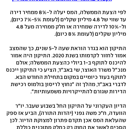
לפי הצעת הממשלה, המס יעלה ל-8% ממחיר דירה
עד שווי של 4.8 מיליון שקלים (לעומת 5%-7% כיום),
ול-10% לדירה שמחירה או חלק ממחירה מעל 4.8
מיליון שקלים (לעומת 8% כיום).
התיקון הוא בגדר הוראת שעה ל-5 שנים, כך שהמצב
אמור לחזור לקדמותו בשנת 2020. התיקון היה אמור
להיכנס לתוקף ב-1 ביולי כהצעת הממשלה; אולם
מנכ"ל משרד האוצר, שי באב"ד, הציע כי התיקון ייכנס
לתוקף בעוד כיומיים במקום בתחילת החודש הבא.
לדברי באב"ד, מהלך זה "נחוץ לריסון בולמוס רכישת
הדירות שגורם להתייקרויות משמעותיות".
הדיון העקרוני על התיקון החל בשבוע שעבר. יו"ר
הוועדה, ח"כ משה גפני (יהדות התורה), הביע אז ספק
שהעלאת המס אכן תקדם פתרון למצוקת הדיור. לכן
הסכים לאשר את החוק רק כחלק מתוכנית כוללת