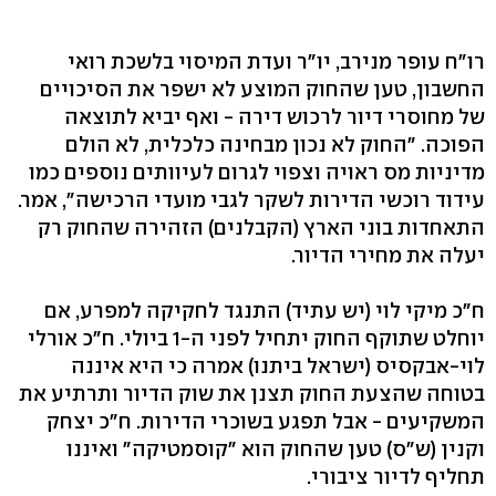
רו"ח עופר מנירב, יו"ר ועדת המיסוי בלשכת רואי
החשבון, טען שהחוק המוצע לא ישפר את הסיכויים
של מחוסרי דיור לרכוש דירה - ואף יביא לתוצאה
הפוכה. "החוק לא נכון מבחינה כלכלית, לא הולם
מדיניות מס ראויה וצפוי לגרום לעיוותים נוספים כמו
עידוד רוכשי הדירות לשקר לגבי מועדי הרכישה", אמר.
התאחדות בוני הארץ (הקבלנים) הזהירה שהחוק רק
יעלה את מחירי הדיור.
ח"כ מיקי לוי (יש עתיד) התנגד לחקיקה למפרע, אם
יוחלט שתוקף החוק יתחיל לפני ה-1 ביולי. ח"כ אורלי
לוי-אבקסיס (ישראל ביתנו) אמרה כי היא איננה
בטוחה שהצעת החוק תצנן את שוק הדיור ותרתיע את
המשקיעים - אבל תפגע בשוכרי הדירות. ח"כ יצחק
וקנין (ש"ס) טען שהחוק הוא "קוסמטיקה" ואיננו
תחליף לדיור ציבורי.