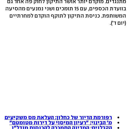
מתנגדים. מוקדם יותר אושר התיקון לחוק פה אחד גם
בוועדת הכספים, עם 15 תומכים ושני נמנעים מהסיעה
המשותפת. כניסת התיקון לתוקף הוקדם למחרתיים
(יום ד').
רפורמת הדיור של כחלון: העלאת מס משקיעים
מ' הבינוי: "רעיון המיסוי על דירות מטומטם"
הקבלנים: המדינה התמכרה להכנסות מנדל"ן