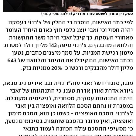
פסק דין אחרון לשופט עודד מודריק
(צילום: מוטי קמחי)
לפי כתב האישום, הוסכם כי החלק של צ'רנוי בעסקה
יהיה חסוי וכי זאבי יוצג כלפי חוץ כאדם היחיד העומד
מאחורי העסקה, כך קיבל זאבי היתר משר התקשורת
והלוואה מהבנקים. צ'רנוי סיפק 143 מליון דולר למטרת
מימון רכישת המניות. על סמך מיצגים כוזבים, נטען
בכתב האישום, הם קיבלו את ההיתר והלוואה של 643
מליון דולר מהבנקים ורכשו כ-20% ממניות בזק.
מנגד, סנגוריו של זאבי עוה"ד נוית נגב, איריס ניב סבאג,
גיורא אדרת ואורן אדרת טענו, כי התנהגותו של זאבי
היתה התנהגות עסקית, מסחרית, לגיטימית ומקובלת.
במסגרת זו נחתם הסכם הלוואה ואופציה בין זאבי
לצ'רנוי. הסכם האופציה - כשמו כן הוא, הסכם מימון
ואופציה, ואין מדובר בהסכם שותפות. בסיכומים נטען,
כי מסעיפי ההסכם עולה הכוונה לעמוד בתנאי