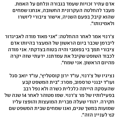
אדם עתיר זכויות שעמד בגבורה ונלחם על האמת.
מעבר להחלטה העקרונית החשובה, אנחנו שמחים
שהוא קיבל, בפעם השניה, אישור ציבורי ליושרו
ולאמינותו״.
צ'רנוי אמר לאחר ההחלטה: "אני מאוד מודה לאביגדור
ליברמן שכבר ביום הראשון של המעצר בהיותו אדם
ציבורי תמך בי בפומבי והיה בטוח בצדקתי. אני מודה
לכבוד השופט שקיבל את עמדתנו. ידעתי שזה יקרה
מהיום הראשון. אני שמח".
נציגיו של צ'רנוי, עו"ד ירון קוסטליץ', עו"ד יואב סגל
ועו"ד יבגני טרספוב, מסרו: "בית המשפט קבע
שהעסקה הייתה כלכלית כשרה ולא נפל רבב
בפעילותיו של מר צ'רנוי. שמו מטוהר לאחר 14 שנה של
חקירה. יהודי שעלה מברית המועצות והופצו עליו
שמועות במשך שנים, ואנו שמחים שבית המשפט שם
קץ לעניין הזה".