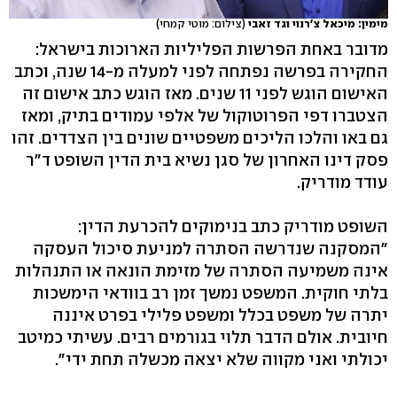
מימין: מיכאל צ'רנוי וגד זאבי
(צילום: מוטי קמחי)
מדובר באחת הפרשות הפליליות הארוכות בישראל:
החקירה בפרשה נפתחה לפני למעלה מ-14 שנה, וכתב
האישום הוגש לפני 11 שנים. מאז הוגש כתב אישום זה
הצטברו דפי הפרוטוקול של אלפי עמודים בתיק, ומאז
גם באו והלכו הליכים משפטיים שונים בין הצדדים. זהו
פסק דינו האחרון של סגן נשיא בית הדין השופט ד"ר
עודד מודריק.
השופט מודריק כתב בנימוקים להכרעת הדין:
"המסקנה שנדרשה הסתרה למניעת סיכול העסקה
אינה משמיעה הסתרה של מזימת הונאה או התנהלות
בלתי חוקית. המשפט נמשך זמן רב בוודאי הימשכות
יתרה של משפט בכלל ומשפט פלילי בפרט איננה
חיובית. אולם הדבר תלוי בגורמים רבים. עשיתי כמיטב
יכולתי ואני מקווה שלא יצאה מכשלה תחת ידי".