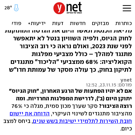
76% מהיהודים: מתנגדים
לחוק הגיוס החדש
מליאת הכנסת תאשר היום את הגרסה המתוקנת
לחוק הגיוס, ולפיה השוויון בנטל לא יתאפשר
לפני שנת 2023, ואולם נראה כי רוב הציבור
מתנגד למהלך – כולל מצביעי מפלגות
הקואליציה: 68% ממצביעי "הליכוד" מתנגדים
לתיקון בחוק, כך עולה מסקר של עמותת חדו"ש
ynet
פורסם: 23.11.15, 12:52
אם לא יהיו הפתעות של הרגע האחרון, "חוק הגיוס"
יתוקן היום (ב'), לדרישת המפלגות החרדיות. ומה
רוצה הציבור?
סקר שערך מכון סמית, מגלה כי 76%
מהציבור מתנגדים לשינוי העיקרי,
הדוחה את יישום
חובת השירות לתלמידי ישיבות בשש שנים
, ביחס למצב
כיום.