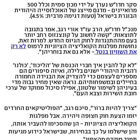
סקר חדו"ש נערך על ידי מכון סמית וכלל 500
מרואיינים - מדגם מייצג של האוכלוסייה היהודית
הבוגרת בישראל (טעות דגימה מרבית: 4.5%).
מנכ"ל חדו"ש, הרב עו"ד אורי רגב, אמר בתגובה
לתוצאות: "קשה לחשוב על קונצנזוס רחב יותר
בעם מההתנגדות לחוק הגיוס החדש. למרות זאת,
נחושות מפלגות הקואליציה הציוניות לרמוס
לא רק
את השוויון בנטל
- אלא גם את בוחריהן".
"לא קל להבין איך חברי הכנסת של 'הליכוד', 'כולנו'
ו'הבית היהודי' ישנים בלילה, ואיזה סיפורים הם
מספרים לעצמם כדי להצדיק את הבגידה החמורה
בחיילים ובמשפחותיהם. נראה שאין מחיר גבוה מדי
בעיניהן לשימור שלטונן, אפילו סיכול ממוקד של ערכי
חובת השירות וצבא העם".
"צריך להיות ברור", סיכם רגב, "הפוליטיקאים החרדים
יזמו הצעת חוק חצופה ויהירה. אבל מפלגות
הקואליציה הציוניות - הן שהסכימו להעביר אותה,
והן שישלמו על כך בבחירות, שבישראל כידוע מגיעות
תמיד מוקדם מהצפוי".