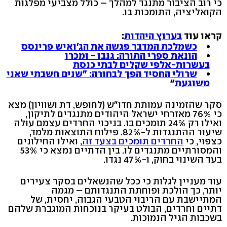
כי רוב הציבור מתנגד למהלך – כולל מצביעי מפלגות
הקואליציה, התומכות בו.
קראו עוד
בערוץ היהדות
:
כשמלכת המדבר פגשה את הג'ואיש פרינסס
הונאת ספרי התורה: גנבו - ומכרו
בעשרות-אלפי שקלים לבתי כנסת
שרולי החסיד הפך לבחורה: "שנים חשבתי שאני
משוגעת
"
סקר שהזמינה עמותת חדו"ש (לחופש, דת ושוויון) מצא
כי 76% מאזרחי ישראל היהודים מתנגדים לתיקון,
ואילו רק 24% תומכים בו. בניכוי החרדים עצמם עולה
שיעור ההתנגדות ל-82%. פילוח התוצאות מלמד,
כצפוי, כי
החרדים תומכים בצעד זה
, ואילו החילונים
והמסורתיים מתנגדים לו. בין הדתיים נמצא כי 53%
בעד השינוי בחוק, ו-47% נגדו.
עוד מעניין לגלות כי ככל שהנשאלים בסקר צעירים
יותר, כך הולכת ופוחתת התנגדותם – מגמה
המתיישבת עם הריבוי הטבעי הגבוה, יחסית, של
דתיים וחרדים, הבולט בעיקר בנוכחות המוגברת שלהם
בשכבות הגיל הנמוכות.