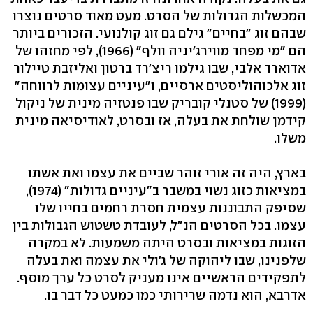
המכשלות הגדולות של הסרט. מעט מאוד סרטים נוצרו
שבהם זוג "בחיים" גילם גם זוג קולנועי. הזכורים ביותר
הם "מי מפחד מווירג'יניה וולף" (1966), לפי מחזהו של
אדוארד אלבי, שבו גילמו ריצ'רד ברטון ואליזבת טיילור
זוג אלכוהוליסטים ארסיים, ו"עיניים עצומות לרווחה"
(1999) של סטנלי קובריק שבו פנטזיה מינית של ניקול
קידמן שולחת את בעלה, אז ובסרט, לאודיסיאה מינית
משלו.
בארץ, היה זה אורי זוהר שביים את עצמו ואת אשתו
במציאות כזוג נשוי במשבר ב"עיניים גדולות" (1974),
שסיפק התבוננות עצמית חסרת רחמים בחייו שלו
עצמו. בכל הסרטים הנ"ל, לעובדת טשטוש הגבולות בין
הזוגות במציאות ובסרט היתה משמעות. לא במקרה
שלפנינו, שבו ליהוקה של ג'ולי את עצמה ואת בעלה
לתפקידים הראשיים אינו מעניק לסרט כל ערך מוסף.
אדרבא, הוא נדמה שרירותי כמו כמעט כל דבר בו.