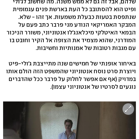
שלהם, אבל זה גם לא ממש משנה. מה שחשוב לג'ולי
ופיט הוא להסתובב כל העת בארשת פנים עגמומית
שנתפסת בטעות כבעלת משמעות. אך זהו - שלא.
המבקר האמריקאי הנודע מני פרבר כתב פעם על
הבמאי האיטלקי מיכלאנג'לו אנטוניוני, משורר הניכור
המודרני, שהוא מצמיד את הצופה אל הקיר וחובט בו
עם מגבות רטובות של אמנותיות וחשיבות.
באיחור אופנתי של חמישים שנה מתייצבת ג'ולי-פיט
ויוצרת סרט נוסח אנטוניוני שהמשפט הזה הולם אותו
במדויק (אף אם אפשר לחלוק על פרבר ככל שהדברים
נוגעים לסרטיו של אנטוניוני עצמו).