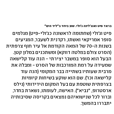
בראד פיט ואנג'לינה ג'ולי. שוב ביחד ב"ליד הים"
פיט וג'ולי (שחתומה לראשונה כג'ולי-פיט) מגלמים
סופר אמריקאי ואשתו, רקדנית לשעבר, המגיעים
בשנות ה-70 של המאה הקודמת אל עיר חוף צרפתית
(הסרט צולם במלטה דווקא) ומשתכנים במלון קטן.
הבעל הוא סופר במשבר יצירתי - הנה עוד קלישאה
שמעידה על רמת המורכבות של הסרט - ומבלה את
מרבית שעותיו בשתייה בבר המקומי (הנה עוד
קלישאה וכו'). שם הוא שוקע בשיחות קיומיות
בצרפתית שוטפת עם בעל המקום הידידותי (נילס
ארסטרופ, "נביא"). האישה, לעומתו, נשארת בחדר,
וברור לכל שנישואיהם נמצאים בקריסה שסיבותיה
יתבררו בהמשך.