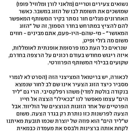
נשואים צעירים וטריים (מלאני לורן ומלוויל פופו)
שמושכים את תשומת לבו של הזוג במשבר. כאשר
האחרונים מגלים חור נסתר בקיר המשותף המאפשר
להם להציץ במתרחש בחדר הסמוך, זה של "הזוג
המאושר" - מי-שהם-היו-פעם, אתם מבינים - חווים
משום מה ג'ולי ופיט,
שנראים כל העת כמו פרסומת אופנתית לאומללות,
איזה ריגוש מחודש בעודם רכונים על הרצפה בחדרם,
שקועים בבילוי המשותף הפרוורטי.
לכאורה, יש בריטואל המציצני הזה (הסרט לא לגמרי
מסביר כיצד הזוג הצעיר אינו שם לב לחור שנמצא
בנקודה בולטת למדי) משהו רפלקסיבי. הרי גם "ליד
הים" עצמו מאפשר לנו "בכאילו" הצצה אל חייו
הפרטיים של אחד הזוגות הנוצצים של הוליווד. אבל
הצעה לפרשנות כזו נותרת רק בגדר הצעה. משום
ש"ליד הים" הוא פוזה של יוצרת שכמו תובעת מאיתנו
לקחת אותה ברצינות ולבסס את מעמדה כבמאית