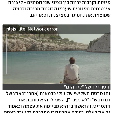
פיזיות וקרבות יריות בין נציגי שני המינים - ליצירה
אינטימית ומינורית שעניינה זוגיות מרירה וכבויה
שמוצאת את נחמתה במציצנות וסאדיזם.
hlsjs-lite: Network error
הטריילר של "ליד הים"
זהו סרטה השלישי של ג'ולי כבמאית (אחרי "בארץ של
דם ודבש" ו"לא נשבר"), השני לו היא כותבת את
התסריט, והראשון בו היא מביימת את עצמה וכאמור
גם את בעלה. נקודה אחרונה זו מתבררת בדיעבד כאחת