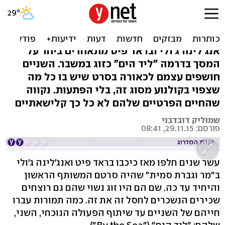
"ליד הים": בראנג'לינה, עדיף
שתקחו לכם חדר
אנג'לינה ג'ולי ובראד פיט מתאחדים ביחד על
המסך בדרמה "ליד הים" כזוג במשבר. השניים
חושפים עצמם לכאורה בסרט שיש בו כל מה
שצפוי בקולנוע מסוג זה, בלי הפתעות. נקווה
שהחיים הפרטיים שלהם לא כל כך קלישאתיים
שמוליק דובדבני
פורסם: 29.11.15, 08:41
עשר שנים חלפו מאז כיכבו בראד פיט ואנג'לינה ג'ולי
ב"מר וגברת סמית" שהיה סרטם המשותף הראשון
והיחיד עד כה. שם הם היו זוג נשוי שהם גם רוצחים
שכירים הנשכרים לחסל זה את זה. כמה תמורות עברו
חייהם של השניים עד שיתוף הפעולה הנוכחי, השני,