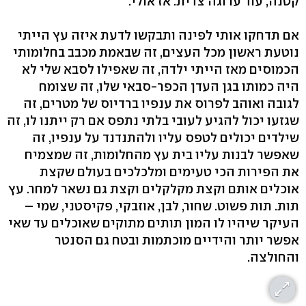
קטנה, עוד ערוגה צדית. אז אולי.
אם תדחקו אותי לפינה ותבקשו לדעת איזה עץ הייתי
נוטעת ראשון מכל העצים, זה שבאמת מכבב בחלומותי
הכמוסים מאז הייתי ילדה, זה שאפילו לסבא שלי לא
היה כמותו בגן העדן הכפר-סבאי שלו, זה שצומח
לגובה ואוהב לפרוס את ענפיו ברדיוס של מטרים, זה
שגזעו יכול להגיע לעובי בלתי נתפס אם רק ייתנו לו, זה
שילדים יכולים לטפס עליו ולהתנדנד על ענפיו, זה
שאפשר לבנות עליו בית עץ מהחלומות, זה שמצמיח
את הפירות הכי טעימים ומלכלכים בעולם שקצת
אוכלים אותם וקצת מקלקלים וקצת גם נשאר למחר. עץ
תות. תות פשוט. שחור, לבן, אוזבקי, פקיסטני, שמי –
העיקר שיהיו לו המון תותים מתוקים שאוכלים עד שאי
אפשר יותר והידיים מוכתמות ובטח גם הסנטר
והחולצה.