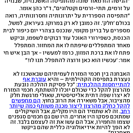
"הגישה הזו מאוד שונה מהתפיסה האשכנזית, שבנויה
על זרמים, תתי-זרמים וקִטלוגים", ד"ר כהן אומר.
"התפיסה הספרדית על יתרונותיה וחסרונותיה, רואה
בכולם 'חלק'. זה כמובן לא רק במרוקו. בעיראק, למשל,
מספרים על בריון מקומי, שנכנס בצהרי יום כיפור לבית
הכנסת, כשפירורי האוכל עוד דבוקים לשפמו, וביקש
מאחד המתפללים שיפתח לו את המחזור. המתפלל
פתח לו את ברכת המזון, כרמז למעשיו - אך הבן איש חי
אמר: 'עכשיו הוא כאן ורוצה להתפלל. תנו לו!"
האבחנה בין חכמי המזרח לעמיתיהם שבאשכנז לא
נעצרת בתפיסה הקהילתית – והיא
עוברת אף
להתייחסות ההלכתית
: "כל פסיקת ההלכה נובעת
מהרצון להקל כדי שכולם יוכלו להשתתף. חכמי המזרח
לא יצרו שפה דתית אליטיסטית, שאולי מרגשת חלק
מהציבור, אבל משאירה את הרוב בחוץ.
הם מחפשים
להקל כחלק מהרצון ליצור מכנה משותף כמה שיותר
רחב
. זה לא שתמיד הם היו מקלים, אבל השיקולים
שמתוכם פסקו היו אחרים. היו שם גם חכמים סגפנים
שצמו והחמירו, אבל הם עשו את זה לעצמם בלבד. זה
לא הפך להיות אידיאולוגיה כללית שהם ביקשו
מאחרים".