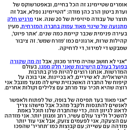
אומרים שטיימינג זה הכל בחיים, ובאפטרשוקס של
ועדת ביטון הרב כהן מודה: "הטיימינג נפלא, אבל זה
תוצר של עבודה סיזיפית של 20 שנה. אני
מרגיש חלק
מתנועה של שינוי מאוד עמוק בחברה המזרחית
, מעין
בעירה פנימית שכבר קיימת כמה שנים. 'אתר פיוט',
קהילות שרות, ארגונים כמו 'מזרח שמש'. זה ציבור
שמבקש די למידור, די לדחיקה.
"אני לא חושב שהיה מידור מכוון, אבל
זה מה שקורה
בפועל בעולם הישיבות שאני חלק ממנו
, בעולם
המדרשות. אנחנו רוצים להיות פרק בתרבות
הישראלית. לא שיריים, לא בכיינות. אני בוכה על
קיפוח של החברה האשכנזית שיש לה מנעד מוגבל. אני
רוצה שהיא תכיר עוד מרחב עם צלילים וקולות אחרים.
"אני מאוד בעד תפיסה של בופה, של לפתוח ולאפשר
לאנשים להתנסות ולקבל מהכל. אבל מישהו צריך
לדאוג לגיוון הזה, כדי שהחברה שלנו תוכל באמת
להשכיל וליצר עולם עשיר, רחב ומגוון יותר. אני מזדהה
עם הצעקה, אני לפעמים צועק, אבל אני עוד יותר
מזדהה עם עשייה; עם קבוצות כמו 'תחריר' שהפכו