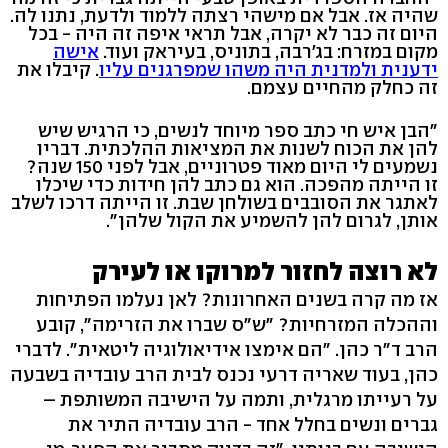
שהיה אז. אבל אם מישהי רצתה ללמוד ולדעת, נתנו לה.
היום זה כבר לא יקרה, אבל תראי איפה זה היה - בכל
מקום במזרח: בג'רבה, בתוניס, בעיראק ועוד.
אישה
ידענית ולמדנית היה משהו שמפרגנים עליו
. קיבלו את
זה כחלק מהחיים עצמם.
"הבן איש חי כתב ספר מיוחד לנשים, כי הרגיש שיש
להן את הכוח לשנות את המציאות ההלכתית. דבריו
נשמעים לי היום מאוד פטרוניים, אבל לפני 150 שנה?
זו הייתה מהפכה. הוא גם כתב להן חידות כדי שיכלו
לאתגר את הסובבים בשולחן שבת. זו הייתה דרכו לשלב
אותן, לגרום להן להשמיע את הקול שלהן".
לא רוצה לחזור למרוקו או לעירק
אז מה קרה בשנים האחרונות? לאן נעלמו הפתיחות
וההכלה המזרחיות? "ש"ס שברו את הזרימה", קובע
הרב ד"ר כהן. "הם אימצו אידיאולוגיה ליטאית". לדברי
כהן, בעוד שאריה דרעי נכנס לבית הרב עובדיה בשבעה
על רעייתו מרגלית, ותמה על הישיבה המשותפת –
גברים ונשים בחלל אחד - הרב עובדיה התיר את