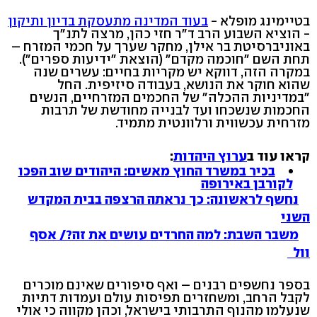
בטיימינג מופלא -
בעוד המדינה מתעסקת בדיון ותיקון
- הוציא השבוע הרב ד"ר חזי כהן, מרצה לתנ"ך
באוניברסיטת בר אילן, מחקר שערך על חכמי המזרח –
תחת השם "חוכמה מקדם" (הוצאת "ידיעות ספרים").
במקרה הזה, דווקא יש מקריות בחיים: עשרים שנה
שהוא חוקר את הנושא, בעבודה סיזיפית. החל
"במדיניות ההכלה" של החכמים המזרחיים, הנשים
החכמות שנשכחו ועד לבנייה מחודשת של תרבות
מזרחית עכשווית ורלוונטית מתמיד.
קראו עוד ב
ערוץ היהדות
:
בכיר במשרד החוץ מאשים: היהודים שוב הפכו
לקורבן באירופה
נחשף לראשונה: כך נראתה הרצפה בבית המקדש
השני
משבר השבת: למה החרדים עושים את זה?/ אסף
וול
בספר נחשפים רבנים – ואף סיפורים שאינם מוכרים
לקבל הרחב, ומשחזרים תפיסות עולם ועמדות דתיות
שנעלמו מהנוף התרבותי בישראל, וכהן מקווה כי אולי