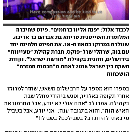
לכבוד אלול: "פנה אלינו ברחמים". פיוט שחיברה
המלומדת והפייטנית פריחא בת אברהם בר אדיבה.
שנולדה במרוקו במאה ה-18. את הפיוט הלחינה יחד
עם בנה, שרהלי שרל-פוקס, חברת קהילת "מעיינות"
בירושלים, וחזנית בקהילת "מורשת ישראל". נקודת
השקה בין ישראל 2016 לאחת מ"חכמות המזרח"
הנשכחות
בספרו הוא מספר על הרב שלום משאש, שחזר למרוקו
אחרי תקופה באלג'יר, ופגש ביהודי מחלל שבת
בקהילה. אמרו לו: "אתה אולי לא יודע, אבל החרמנו את
האיש הזה". והוא בתגובה ענה: "אני יודע, אבל בשביל
מי באתי להיות רב? בשבילכם? בשבילו!"