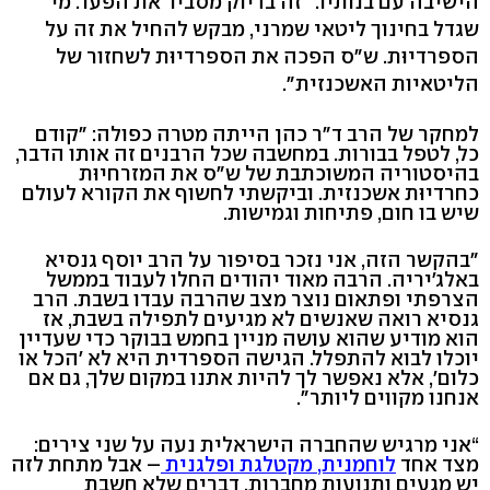
הישיבה עם בנותיו. "זה בדיוק מסביר את הפער. מי
שגדל בחינוך ליטאי שמרני, מבקש להחיל את זה על
הספרדיוּת. ש"ס הפכה את הספרדיוּת לשחזור של
הליטאיות האשכנזית".
למחקר של הרב ד"ר כהן הייתה מטרה כפולה: "קודם
כל, לטפל בבורות. במחשבה שכל הרבנים זה אותו הדבר,
בהיסטוריה המשוכתבת של ש"ס את המזרחיוּת
כחרדיוּת אשכנזית. וביקשתי לחשוף את הקורא לעולם
שיש בו חום, פתיחות וגמישות.
"בהקשר הזה, אני נזכר בסיפור על הרב יוסף גנסיא
באלג'יריה. הרבה מאוד יהודים החלו לעבוד בממשל
הצרפתי ופתאום נוצר מצב שהרבה עבדו בשבת. הרב
גנסיא רואה שאנשים לא מגיעים לתפילה בשבת, אז
הוא מודיע שהוא עושה מניין בחמש בבוקר כדי שעדיין
יוכלו לבוא להתפלל. הגישה הספרדית היא לא 'הכל או
כלום', אלא נאפשר לך להיות אתנו במקום שלך, גם אם
אנחנו מקווים ליותר".
“אני מרגיש שהחברה הישראלית נעה על שני צירים:
מצד אחד
לוחמנית, מקטלגת ופלגנית
– אבל מתחת לזה
יש מגעים ותנועות מחברות. דברים שלא חשבת