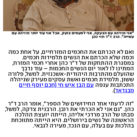
"אני מזדהה עם הצעקה, אני לפעמים צועק, אבל אני עוד יותר מזדהה עם
עשייה". הרב ד"ר חזי כהן
ואם לא הכרתם את החכמים המזרחיים, על אחת כמה
וכמה שלא הכרתם את הנשים תלמידות חכמים.
במסגרת ההתחקות של ד"ר כהן אחרי חכמי המזרח,
המתינו לו לאור יום הנשים החכמות – עוד נדבך
שהועלם מהתרבות היהודית-אשכנזית. למשל, פלורה
ששון, תלמידת חכמים ואשת עסקים מעירק שניהלה
התכתבות ענפה
עם הבן איש חי (חכם יוסף חיים
מבגדאד
).
"זה לדעתי אחד החידושים של הספר", אומר הרב ד"ר
כהן. "גם אני לא הכרתי את רובן. הרבנית צדקה, למשל,
סבתו של הרב מרדכי אליהו, הייתה יועצת ההלכה
הראשונה של נשים בירושלים. היא הייתה מתווכחת
בהלכות עם בעלה, עם הנכד, מעירה לגבאי.