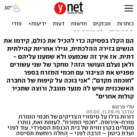
התלמידות החכמות, הרבנים
המקילים: מחזירים את הכבוד
לחכמי המזרח
הם הקלו בפסיקה כדי להכיל את כולם, קידמו את
הנשים בזירה ההלכתית, וגילו אחריות קהילתית
דתית. אז איך זה שכמעט ולא שמענו עליהם -
ולאן נעלם העושר הזה? מחקר של שני עשורים
מפגיש את הציבור עם חכמי המזרח בספר
"חוכמה מקדם": "אני בוכה על קיפוח של החברה
האשכנזית שיש לה מנעד מוגבל, ורוצה שתכיר
קולות אחרים"
טלי פרקש
עודכן: 11.09.16, 00:00
דורות גדלו על סיפורי הצדיקים של חכמי המזרח.
מזרח-אירופה. "חכמי המזרח", לעומת זאת, נותרו
מוטלים בקרן זווית של בית הכנסת הספרדי. עוד לפני
ועדת ביטון – הרבה לפני – החלה רוחשת תסיסה