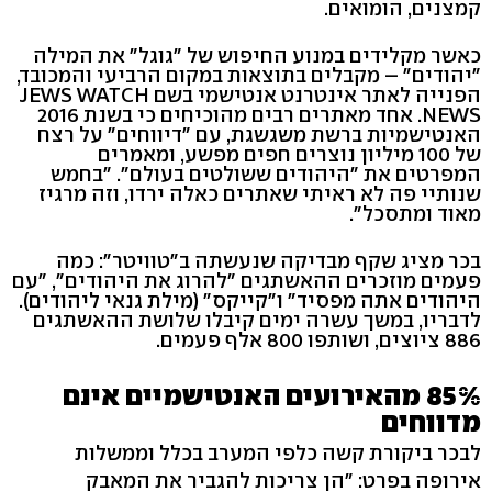
קמצנים, הומואים.
כאשר מקלידים במנוע החיפוש של "גוגל" את המילה
"יהודים" – מקבלים בתוצאות במקום הרביעי והמכובד,
הפנייה לאתר אינטרנט אנטישמי בשם JEWS WATCH
NEWS. אחד מאתרים רבים מהוכיחים כי בשנת 2016
האנטישמיות ברשת משגשגת, עם "דיווחים" על רצח
של 100 מיליון נוצרים חפים מפשע, ומאמרים
המפרטים את "היהודים ששולטים בעולם". "בחמש
שנותיי פה לא ראיתי שאתרים כאלה ירדו, וזה מרגיז
מאוד ומתסכל".
בכר מציג שקף מבדיקה שנעשתה ב"טוויטר": כמה
פעמים מוזכרים ההאשתגים "להרוג את היהודים", "עם
היהודים אתה מפסיד" ו"קייקס" (מילת גנאי ליהודים).
לדבריו, במשך עשרה ימים קיבלו שלושת ההאשתגים
886 ציוצים, ושותפו 800 אלף פעמים.
85% מהאירועים האנטישמיים אינם
מדווחים
לבכר ביקורת קשה כלפי המערב בכלל וממשלות
אירופה בפרט: "הן צריכות להגביר את המאבק