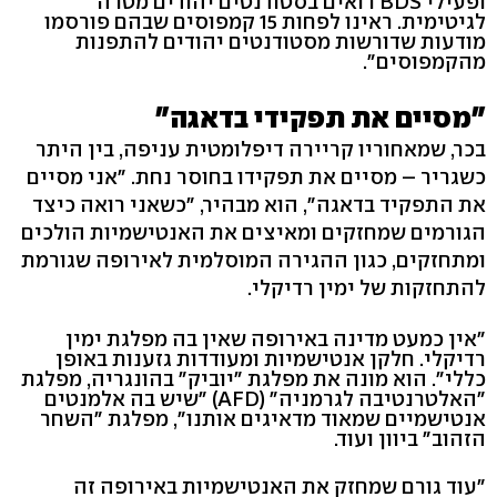
ופעילי BDS רואים בסטודנטים יהודים מטרה
לגיטימית. ראינו לפחות 15 קמפוסים שבהם פורסמו
מודעות שדורשות מסטודנטים יהודים להתפנות
מהקמפוסים".
"מסיים את תפקידי בדאגה"
בכר, שמאחוריו קריירה דיפלומטית עניפה, בין היתר
כשגריר – מסיים את תפקידו בחוסר נחת. "אני מסיים
את התפקיד בדאגה", הוא מבהיר, "כשאני רואה כיצד
הגורמים שמחזקים ומאיצים את האנטישמיות הולכים
ומתחזקים, כגון ההגירה המוסלמית לאירופה שגורמת
להתחזקות של ימין רדיקלי.
"אין כמעט מדינה באירופה שאין בה מפלגת ימין
רדיקלי. חלקן אנטישמיות ומעודדות גזענות באופן
כללי". הוא מונה את מפלגת "יוביק" בהונגריה, מפלגת
"האלטרנטיבה לגרמניה" (AFD) "שיש בה אלמנטים
אנטישמיים שמאוד מדאיגים אותנו", מפלגת "השחר
הזהוב" ביוון ועוד.
"עוד גורם שמחזק את האנטישמיות באירופה זה