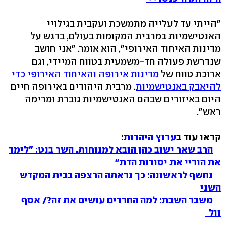
"הייתי עד לעלייה מתמשכת ועקבית בגילויי
האנטישמיות במרבית המקומות בעולם, בדגש על
מדינות האיחוד האירופי", הוא אומר. "אני חושב
שנדרשת פעולה חד-משמעית בטווח המיידי, וגם
ארוכת טווח של
מדינות אירופה והאיחוד האירופי כדי
להיאבק באנטישמיות
. מרבית היהודים באירופה חיים
היום באיזורים שבהם האנטישמיות גוברת ומרימה
ראש".
קראו עוד ב
ערוץ היהדות
:
הרב שאר ישוב כהן הובא למנוחות. השר בנט: "לימד
את הוריי את יסודות הדת"
נחשף לראשונה: כך נראתה הרצפה בבית המקדש
השני
משבר השבת: למה החרדים עושים את זה?/ אסף
וול