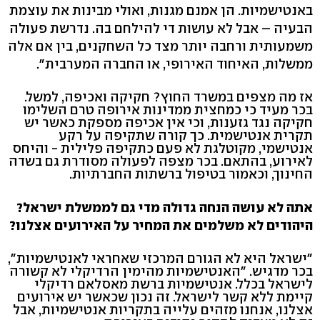
באנטישמיות. הן אמנם מגנות, ואולי מבינות את עוצמת
הבעיה – אבל לא עושות די להילחם בה. נדרשת פעולה
משמעותית ורחבה יותר מצד כל השחקנים, בין אם אלה
ממשלות, האיחוד האירופי, או החברה המערבית".
אז מה מצפים במשרד החוץ? חקיקה ואכיפה, למשל.
בכר מעיד כי כמחצית ממדינות אירופה טרם השלימו
חקיקה נגד גזענות, וכי אין אכיפה מספקת כאשר יש
תקרית אנטישמית. כך קורה שתקיפה על רקע
אנטישמי, מקוטלגת לא פעם כתקיפה פלילית - והיחס
לאירוע, בהתאם. בכר מצפה לפעולה מסודרת גם בשדה
החינוך, וכאמור בטיפול ברשתות החברתיות.
אתה לא עושה הנחה גדולה מדי גם לממשלת ישראל?
היהודים לא משלמים את המחיר על האירועים אצלנו?
"ישראל היא לא הגורם המרכזי שאחראי לאנטישמיות",
בכר מדגיש. "האנטישמיות מהימין הרדיקלי לא קשורה
לישראל בכלל. אנטישמיות ברשת מאסלאם רדיקלי
קיימת ללא קשר לישראל. זה נכון שכאשר יש אירועים
אצלנו, אנחנו מזהים עלייה בתקריות אנטישמיות, אבל