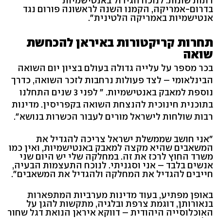
דתות שונות. לנוכח הגידול באנטישמיות
בדרום-אמריקה, הקמנו השנה לראשונה פורום נגד
אנטישמיות באמריקה הלטינית".
תחרות קריקטורות באיראן להכחשת
שואה
בכר מספר על עלייה גדולה בעולם בציון יום השואה
הבינלאומי – לצד פעולות נרחבות לזכר השואה, כדרך
נוספת למאבק באנטישמיות. " לפני 3 שנים התחלנו
בתוכנית חינוכית להנצחת השואה בקפריסין. מדינות
רבות שולחות לישראל מורים לעבור הכשרות בנושא".
"אני חושב שממשלת ישראל צריכה להגדיל את
המשאבים שהיא מקצה למאבק באנטישמיות, ואין כמו
משרד החוץ לרכז את זה. במחלקה שלי יש היום שני
אנשים בלבד – אני וסגניתי. לנוכח התעצמות הבעיה,
חייבים להגדיל את המחלקה ולהגדיל את המשאבים".
באופן מפתיע, בעוד מדינות מערביות המתפארות
בנאורותן, דוגמת צרפת ובלגיה, מתקשות להגן על
האוכלוסייה היהודית – דווקא איראן הנואת דגל שחור