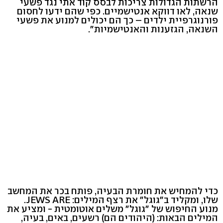
הרשתות הגדולות צריכות לבסס קוד אתי נגד פשעי
שנאה, לאו דווקא אנטישמיים. כפי שהם ידעו לחסום
פורנוגרפיית ילדים – כך הם יכולים למנוע את פשעי
השנאה, הגזענות והאנטישמיות".
כדי להמחיש את חומרת הבעיה, פותח בכר את המחשב
שלו, ומקליד ב"גוגל" את רצף המילים: JEWS ARE.
מנוע החיפוש של "גוגל" משלים אוטומטית - ומציע את
המילים הבאות: (היהודים הם) רשעים, באים, בעיה,