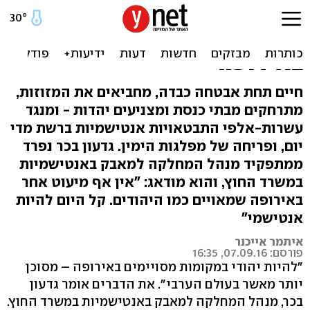
בכיר במשרד החוץ מאשים:
היהודים שוב הפכו לקורבן
באירופה
חיים תחת אבטחה כבדה, מחביאים את המזוזות,
מתרחקים מבתי כנסת ומצניעים יהדות - ומנגד
עשרות-אלפי התבטאויות אנטישמיות ברשת מדי
יום, ופריחה של מפלגות הימין. גדעון בכר נפרד
ממתפקיד מנהל המחלקה למאבק באנטישמיות
במשרד החוץ, והוא מודאג: "אין אף מיעוט אחר
באירופה שמאויים כמו היהודים. קל היום להיות
אנטישמי"
איתמר אייכנר
פורסם: 07.09.16, 16:35
"להיות יהודי במקומות מסויימים באירופה – מסוכן
יותר מאשר בעולם הערבי". את הדברים אומר גדעון
בכר, מנהל המחלקה למאבק באנטישמיות במשרד החוץ.