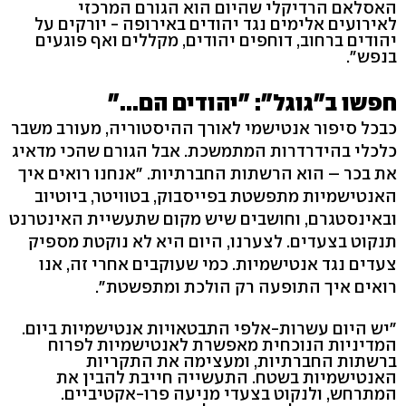
האסלאם הרדיקלי שהיום הוא הגורם המרכזי
לאירועים אלימים נגד יהודים באירופה - יורקים על
יהודים ברחוב, דוחפים יהודים, מקללים ואף פוגעים
בנפש".
חפשו ב"גוגל": "יהודים הם..."
כבכל סיפור אנטישמי לאורך ההיסטוריה, מעורב משבר
כלכלי בהידרדרות המתמשכת. אבל הגורם שהכי מדאיג
את בכר – הוא הרשתות החברתיות. "אנחנו רואים איך
האנטישמיות מתפשטת בפייסבוק, בטוויטר, ביוטיוב
ובאינסטגרם, וחושבים שיש מקום שתעשיית האינטרנט
תנקוט בצעדים. לצערנו, היום היא לא נוקטת מספיק
צעדים נגד אנטישמיות. כמי שעוקבים אחרי זה, אנו
רואים איך התופעה רק הולכת ומתפשטת".
"יש היום עשרות-אלפי התבטאויות אנטישמיות ביום.
המדיניות הנוכחית מאפשרת לאנטישמיות לפרוח
ברשתות החברתיות, ומעצימה את התקריות
האנטישמיות בשטח. התעשייה חייבת להבין את
המתרחש, ולנקוט בצעדי מניעה פרו-אקטיביים.