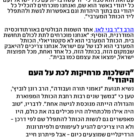
כל יהודי באשר הוא שם, ואנחנו מוכרחים להכליל כל
יהודי גם בתוך היהדות וגם באפשרות לגשת ולהתפלל
ליד הכותל המערבי".
הרב ד"ר בני לאו,
אחד השמות הבולטים באורתודוכסיה
המודרנית, הוסיף: "אנחנו מוכרחים לתת לכולם תחושת
בית. הכותל המערבי הוא לא סקטוריאלי, הכותל
המערבי הוא לבו של עם ישראל. אנחנו צריכים להיאבק
שבמקום הזה, בכותל הזה, כל אחד ואחת, מכל תפוצות
ישראל, ימצאו את עצמם כמו בבית".
"השלכות מרחיקות לכת על העם
היהודי"
נשיא תנועת "נאמני תורה ועבודה", הרב רונן לוביץ',
טען כי "במשך שנים רבות רחבת הכותל המפוארת
והגדולה הייתה מנוכסת לגישה אחת". לדבריו, "טוב
היה אילו מלכתחילה היו מכילים בה את כולם, היו
מאפשרים גם לנשות הכותל להתפלל שם לפי דרכן -
ולא היו צריכים להגיע לעימותים ולפיתרונות
הרדיקליים שמוצעים כיום - אבל פיתרון חייב