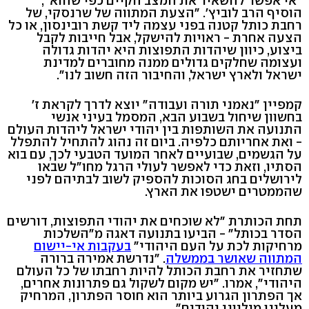
"אי אפשר להשאיר את המצב הקיים כפי שהוא",
הוסיף הרב לוביץ'. "הצעת המתווה של שרנסקי, של
רחבת כותל קטנה בפני עצמה ליד קשת רובינסון, או כל
הצעה אחרת - ראויות להישקל, אבל חייבות לקבל
ביצוע, כיוון שיהדות התפוצות היא יהדות גדולה
ועצומה שחלקים גדולים ממנה מחוברים למדינת
ישראל ולארץ ישראל, והחיבור הזה חשוב לנו".
קמפיין "נאמני תורה ועבודה" יוצא לדרך לקראת ז'
בחשוון שיחול בשבוע הבא, המסמל בעיני אנשי
התנועה את השותפות בין יהודי ישראל ליהדות העולם
- ואת אחריותם כלפיה. ביום זה נהוג להתחיל להתפלל
על הגשמים, שבועיים לאחר המועד הטבעי לכך, עם בוא
הסתיו, וזאת כדי לאפשר לעולי הרגל מחו"ל שבאו
לירושלים בחג הסוכות להספיק לשוב לבתיהם לפני
שהממטרים ישטפו את הארץ.
תחת הכותרת "לא שוכחים את יהודי התפוצות, דורשים
הסדר בכותל" - הביעו בתנועה דאגה מ"השלכות
מרחיקות לכת על העם היהודי"
בעקבות אי-יישום
המתווה שאושר בממשלה
. "נדרשת אמירה ברורה
שתחזיר את רחבת הכותל להיות רחבתו של כל העולם
היהודי", אמרו. "יש מקום לשקול גם פתרונות אחרים,
אך הפתרון הגרוע ביותר הוא חוסר הפתרון, המרחיק
מעלינו מיליוני יהודים".