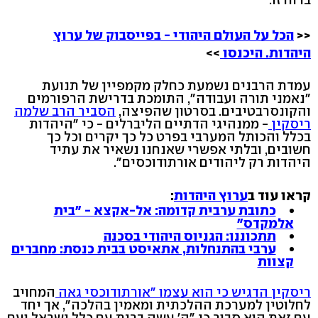
<<
הכל על העולם היהודי - בפייסבוק של ערוץ
היהדות. היכנסו
>>
עמדת הרבנים נשמעת כחלק מקמפיין של תנועת
"נאמני תורה ועבודה", התומכת בדרישת הרפורמים
והקונסרבטיבים. בסרטון שהפיצה,
הסביר הרב שלמה
ריסקין
- ממנהיגי הדתיים הליברלים - כי "היהדות
בכלל והכותל המערבי בפרט כל כך יקרים וכל כך
חשובים, ובלתי אפשרי שאנחנו נשאיר את עתיד
היהדות רק ליהודים אורתודוכסים".
קראו עוד ב
ערוץ היהדות
:
כתובת ערבית קדומה: אל-אקצא - "בית
אלמקדס"
תתכוננו: הגניוס היהודי בסכנה
ערבי בהתנחלות, אתאיסט בבית כנסת: מחברים
קצוות
ריסקין הדגיש כי הוא עצמו "אורתודוכסי גאה
המחויב
לחלוטין למערכת ההלכתית ומאמין בהלכה", אך יחד
עם זאת הוא סבור כי "ה' עשה ברית עם כלל ישראל ועם