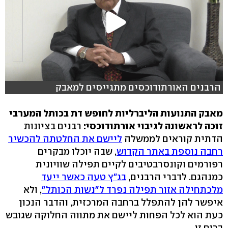
הרבנים האורתודוכסים מתגייסים למאבק
מאבק התנועות הליברליות לחופש דת בכותל המערבי
זוכה לראשונה לגיבוי אורתודוכסי:
רבנים בציונות
הדתית קוראים לממשלה
ליישם את החלטתה להכשיר
רחבה נוספת באתר הקדוש
, שבה יוכלו מבקרים
רפורמים וקונסרבטיבים לקיים תפילה שוויונית
כמנהגם. לדברי הרבנים,
בג"ץ טעה כאשר ייעד
מלכתחילה אזור תפילה נפרד ל"נשות הכותל"
, ולא
איפשר להן להתפלל ברחבה המרכזית, והדבר הנכון
כעת הוא לכל הפחות ליישם את מתווה החלוקה שגובש
ברוח זו.