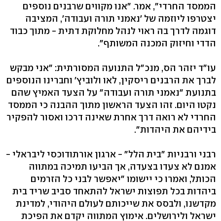
הממסד החרדי", אמר. "אנו מקווים שרבנים נוספים
יצטרפו ליוזמה של 'נאמני תורה ועבודה', המציבה
דוגמה לדרך בה ראוי לנהל מחלוקת דתית - מתוך כבוד
הדדי וחיזוק המכנה המשותף".
עו"ד יזהר הס, מנכ"ל התנועה המסורתית: "אני מבקש
לברך את הרבנים ריסקין, לאו ולוביץ' וחברינו הנוספים
בתנועת "נאמני תורה ועבודה" על הצעד האמיץ שהם
נקטו היום. זהו הצעד הראשון מתוך ההבנה כי הממסד
החרדי לא רואה דרך אחרת שאינה דרכו ואסור להפקיר
בידיהם את היהדות".
רבני ורבניות "בית הלל" - ארגון אורתודוכסי ליבראלי -
אמנם לא צעדו בצעדה, אך הביעו תמיכה במתווה
הכותל, ואמרו כי יישומו "יאפשר לבני כל הזרמים
ביהדות בכל תפוצות ישראל להתאחד סביב שריד בית
מקדשנו, ולבסס את שייכותם לעולם היהודי, למדינת
ישראל ולירושלים. אימוץ המתווה יקדם את הפיכת