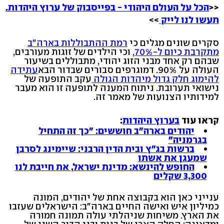
<<
הכל על העולם היהודי - בפייסבוק של ערוץ היהדות.
תעשו לנו לייק
>>
סקרים שונים מגלים כי
רמת ההתבוללות בארה"ב
מתקרבת כיום ל-70%
, וכי הילדים של זוגות מעורבים,
שבהם רק אחד מבני הזוג יהודי, מתבוללים בשיעור
העולה על 90%. דמוגרפים סבורים שבדור הבא
עתידה
להימוג חלק גדול מיהדות הגולה
עקב התופעה של
נישואי תערובת. ניתוח המענה לתופעה זו הוא מעבר
למידותיו הצנועות של מאמר זה.
קראו עוד
בערוץ היהדות
:
יהודים בארה"ב חוששים: "כך זה התחיל
בגרמניה"
ברשות בג"ץ ובית הדין הרבני: שיימינג לסרבן
שמעגן את אשתו
החופש להינשא: מדינת ישראל, את חייבת לנו
3,300 שקלים
ענייני כאן הוא בקבוצה אחת של יהודים, המונה
כמיליון איש ואישה החיים בארה"ב: הישראלים שעזבו
את הארץ. משיחות שניהלתי עולה תמונה חמורה