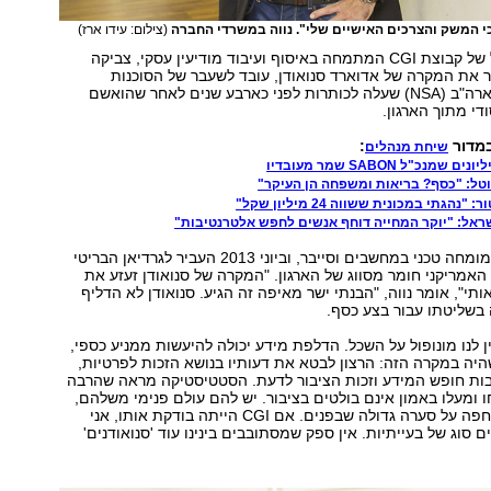
(צילום: עידו ארז)
הבעלים והמנכ"ל של קבוצת CGI המתמחה באיסוף ועיבוד מודיעין עסקי, צביקה
יר את המקרה של אדוארד סנואודן, עובד לשעבר של הסוכנות
לביטחון לאומי בארה"ב (NSA) שעלה לכותרות לפני כארבע שנים לאחר שהואשם
י מתוך הארגון.
במדור
:
שיחת מנהלים
נכ"ל SABON שמר מעובדיו
טל: "כסף? בריאות ומשפחה הן העיקר"
נהגתי במכונית ששווה 24 מיליון שקל"
סנואודן הועסק כמומחה טכני במחשבים וסייבר, וביוני 2013 העביר לגרדיאן הבריטי
 האמריקני חומר מסווג של הארגון. "המקרה של סנואודן זעזע את
תי", אומר נווה, "הבנתי ישר מאיפה זה הגיע. סנואודן לא הדליף
בשליטתו עבור בצע כסף.
ן לנו מונופול על השכל. הדלפת מידע יכולה להיעשות ממניע כספי,
היה במקרה הזה: הרצון לבטא את דעותיו בנושא הזכות לפרטיות,
בות חופש המידע וזכות הציבור לדעת. הסטטיסטיקה מראה שהרבה
ומעלו באמון אינם בולטים בציבור. יש להם עולם פנימי משלהם,
והשקט שבחוץ מחפה על סערה גדולה שבפנים. אם CGI הייתה בודקת אותו, אני
ם סוג של בעייתיות. אין ספק שמסתובבים בינינו עוד 'סנואודנים'