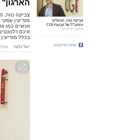
הארגון"
מודיעין עסקי 
צביקה נווה, הבעלים
והמנכ"ל של קבוצת CGI
אנשים כמו אדו
צילום: עידו ארז
בכלל מודיעין 
שתף בפייסבוק
יעל ולצר
עודכן: 27.05.17