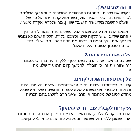
ד ההישגים שלך.
 ביקשו את שירותיי בתחום הסכסוכים המשפטיים ומאבקי השליטה.
ת עוינת בין שני תאגידי ענק, כשהמחלוקת הייתה על סך של
. פעלנו להשגת מידע שהיה שובר שוויון, מה שנקרא 'אקדח מעשן'.
, מצאנו את המידע העוצמתי אבל השארנו אותו צמוד לחזה, בין
החם שידענו שיש ללקוח שלנו וסמכנו על זה. הלקוח שלנו לא נפגש
סך איתו, אך גרמנו לו ברמז מתוחכם להבין מה יש לנו ביד.
סיום הסכסוך לטובת הלקוח שלנו".
על השגת המידע הזה?
שסוכם מראש - שזה הרבה מאד כסף. ללקוח היה ברור שהסכום
יה שווה את זה, כי הובלתי להמשך קיום התאגיד שלו, מה
ן".
לון או טעות והפקת לקחים.
ון וחי בילדותו וצעירותו חיים הישרדותיים - עשיתי טעויות. היום,
ות אחרת לגמרי, אני משתדל שלא לטעות. החשיבה שלי היא שבכל
מחדש לסוג של מלחמה או קרב, שאני חייב להשיג בהם הכרעה
עיקריות לקבלת עובד חדש לארגון?
 את התשוקה להצלחה, את האש בעיניים וכמובן את ההבנה בתחום.
חד שמוכן ללמוד ולהשתפר, ובמקביל כזה שגם כדאי לי להקשיב