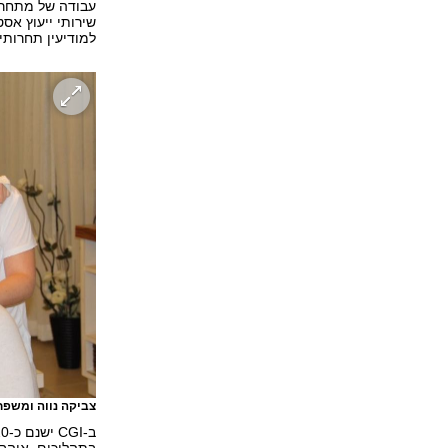
שירותי ייעוץ אס
למודיעין תחרותי SCIP
צביקה נווה ומשפח