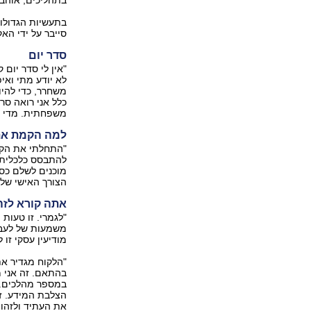
בתהליכים, אוהב 
סייבר על ידי הא
סדר יום
"אין לי סדר יום
לא יודע מתי ואי
משחרר, כדי להיות
כלל אני רואה סר
משפחתית. מדי שב
למה הקמת את
"התחלתי את הקרי
להתבסס כלכלית. 
הצורך האישי שלי
אתה קורא לזה 
"לגמרי. זו טעות
משמעות של לעבור
מודיעין עסקי זו 
"הלקוח מגדיר את
בהתאם. זה אני מ
במספר מהלכים. א
הצלבת המידע. זה
את העתיד ולזהו