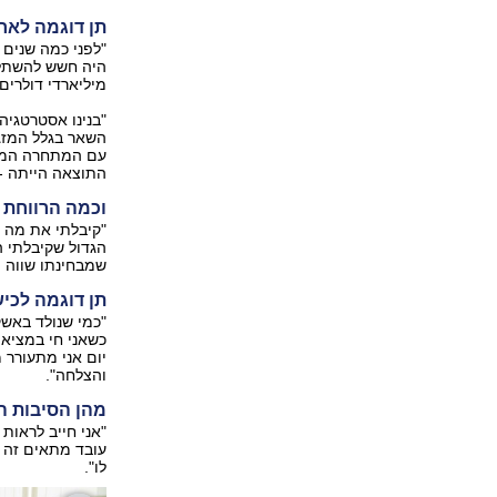
תן דוגמה לאח
"לפני כמה שנים
היה חשש להשתלטו
מיליארדי דולרים
"בנינו אסטרטגיה
השאר בגלל המזג 
עם המתחרה המסוכ
התוצאה הייתה - 
וכמה הרווחת 
"קיבלתי את מה 
הגדול שקיבלתי ה
שמבחינתו שווה הו
תן דוגמה לכיש
"כמי שנולד באשקל
כשאני חי במציא
יום אני מתעורר 
והצלחה".
מהן הסיבות ה
"אני חייב לראות
עובד מתאים זה א
לו".