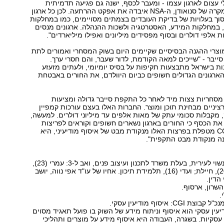
י עצום לארגון עצמו - ומעבר לכסף, ישנה גם פגיעה תדמיתית
שקשה לשקם. במקרה של סנואודן, ה-NSA איבדה את אפקט ההרתעה. לכן כל ארגון
סוך בעלויות של בדיקת העובדים בצמתים מסויימים, כמו במחלקות
 במחלקות המידע, האסטרטגיה ולשכות ההנהלה. ארגונים מנסים
 אלפי דולרים ובסוף מפסידים מיליונים ואפילו מיליארדים".
 מוצרי ההגנה הבסיסיים שקיימים היום בשוק המסחרי ואמורים לתת
יבר - "שייכים למאה הקודמת, לדור שעבר, והם חסרי ערך.
ת בישראל מתבצעות תקיפות על בסיס יומיומי, ולעתים מזעזע
ארגונים הגדולים חשופים כביום היוולדם, את החורים באבטחת
מסחריות צצות מיד לאחר כל התקפת סייבר גדולה ומציעות
ציניים מבחינת תוכן ומוצר. החברות האלו בעצם עורכות קמפיין
ק, מקבלות סכומי עתק של מאות אלפים עד מיליוני דולרים. למעשה,
 את הכסף כי החורים בארגון נשארים חשופים וקוראים לפריצות
חוזרות. חברת CGI מטפלת בפרצות האלו מנקודת מבט של איסוף מודיעיני, היא
ה מנקודת מבט התקפית".
נשוי לעירית, בעלת משרד לתכנון ועיצוב פנים, ואב ל-3: עמרי (23),
סטודנט, ענבל (20), חיילת; ועדי (16), תלמידת תיכון. אחיו של עו"ד אפי נווה, יושב
הדין.
שרון, ארסוף.
ת CGI: איסוף מודיעין עסקי.
עין עסקי הוא איסוף וניתוח מידע של השוק בו פועל תאגיד מסוים
סקיות. בשגרה, העבודה היא איסוף מידע על מוצרים ותהליכי