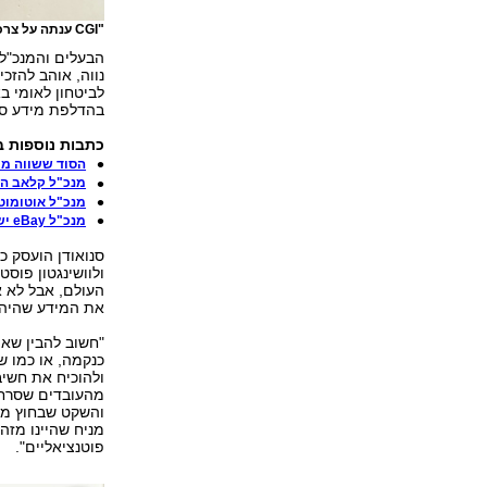
"CGI ענתה על צרכי המשק והצרכים האישיים שלי". נווה במשרדי החברה
נווה, אוהב להזכ
בהדלפת מידע סוד
כתבות נוספות 
הסוד ששווה מיליונים שמ
מנכ"ל קלאב הו
מנכ"ל אוטומוטור: "
מנכ"ל eBay ישראל: "יוקר המחייה דוחף אנשים לחפש אלטרנטיבות"
ולוושינגטון פוסט
העולם, אבל לא או
את המידע שהיה 
"חשוב להבין שאי
כנקמה, או כמו ש
ולהוכיח את חשי
מהעובדים שסרחו 
מניח שהיינו מזהי
פוטנציאליים".