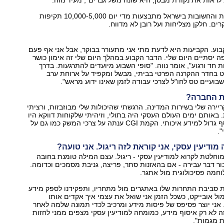
לראות את נקודת מבטן, היא שונה משל גברים", מעיד נווה.
בתעשיות הגדולות והחשובות בישראל מתבצעות מדי יום 10,000-5,000 תקיפות
קרים. חלקן מצליחות ועל רובן לא מדווח.
 קבוע. הקביעות היא לדעת מתי אני מתעורר בבוקר, אבל אני אף פעם
פה יסתיים היום שלי. הדבר הקבוע במהלך היום שלי זה אימון כושר
 חד ורגוע", אומר נווה. "סופי השבוע מיועדים להתרגעות. בדרך
ט בחדר ההקרנה הפרטי בביתי, מבשל ומקפיד על ארוחת ערב
ועיים טס לחו"ל לצרכי עבודה לזמן שאינו ידוע מראש".
 החברה?
ירה שלי בשירות המדינה. הרגשתי שהיכולות שלי מבוזבזות, ורציתי
באותם ימים העולם העסקי היה בתולי, וזיהיתי שלקוחות דווקא היו
מוכנים לשלם כסף גדול למידע איכותי. הקמת CGI ענתה על צרכי המשק כמו גם על
".
מודיעין עסקי, אני קוראת לזה ריגול. אני טועה?
 מוחלטת לקרוא למודיעין עסקי - ריגול. עצם המילה טומנת בחובה
 דבר עבירה - אם בהאזנות סתר, פריצה, גניבת מסמכים וכדומה.
לוחמה פסיכולוגית מול אתגר.
 סביבת התחרות שלו באתגרים מול מתחריו, ותפקידנו לספק מידע
ול אובייקט, כשכל הזמן אני שואל את עצמי איך אקדים אותו
ני יוצר פסיפס של פיסות מידע ומרכיב לכדי תמונה שלמה לאחר
 לא רק איסוף מידע, כמומחה למודיעין עסקי מצפים ממני לחזות
ת מגמות".