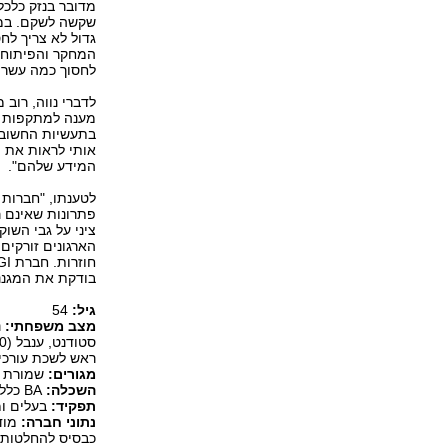
מדובר בנזק כלכל
גדול לא צריך לח
המחקר והפיתוח,
לחסוך כמה עשרות
לדברי נווה, רוב
מענה למתקפות סי
בתעשיות החשובו
אותי לראות את ה
המידע שלהם".
לטענתו, "חברות 
פתרונות שאינם ר
ציני על גבי השו
הארגונים זורקים
בודקת את המגננ
גיל:
54
מצב משפחתי:
ראש לשכת עורכי 
מגורים:
שמורת ה
השכלה:
BA כללי.
תפקיד:
בעלים ומנכ"ל קבוצ
נתוני חברה:
מודי
כבסיס להחלטות ע