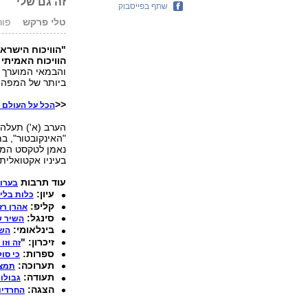
זה גם שלי"
שתף בפייסבוק
טלי פרקש
פורסם: 7
"הוויכוח הישרא
הוויכוח האמיתי 
והבמאי המוערך 
ביותר של המפה, 
<<
הכל על העולם ה
הערב (א') תעלה 
"האינקובטור", ב
נאמן לטקסט המקר
בעיניו אקטואלית גם לא
עוד תרבות
בערוץ
עיון:
כלות בלי 
קליפ:
אהרן ר
סינגל:
השיר ש
בינלאומי:
השי
זיכרון: "
זה וז
ספרות:
כי סול
תערוכה:
תמצי
תעודה:
גבולו
הצגה:
החרדיו