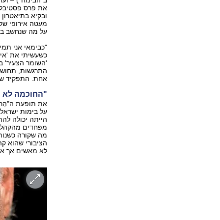
ב"הבימה") – ועד
את פרס פסטיבל ב
ובקיא בתיאטרון 
מעטה אירופי שקנה
על מה שנחשב בעבו
"כבימאי אני תמי
'השומר הצעיר' ב
התרגשות, תחושה 
אחת. התפקיד שלי
"החוכמה לא נה
את תופעת ה"הֵר
על בימות ישראל.
הייתה יכולה לה
מפחדים מהקהל. 
מה שקורה כשנותנ
הציבורי שהוא קה
לא מאשים אך אחד