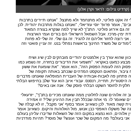
קרדיט צילום: ז'ראר וקרן אלון)
לי זה אקט פוליטי, לא מתנחמד ולא מתנצל. "אנחנו תיירים בתרבות
ים", אומר פרופ' יוסי עזריאלי, "ואנחנו בגלות מתרבות יהודית. לכן
 זה גם אירוע פוליטי. התנ"ך לא שייך למה שנקרא בצורה המאוד
ת ימין-מרכז. אבל השמאל הישראלי הם בורים ועמי הארצות
ני רוצה לחזור אליהם זה להגיד: זה גם שלי. זה שלי לא פחות
מודים של משרד החינוך בראשות נפתלי בנט. זה עניין פואטי וזה
ן שהוא עורך בין אלמנטים יהודיים מובהקים לבין שיג ושיח
 מבצע כמעט באקראי. "תשמעי את הדיבורים בחזרה, זה נשמע כמו
פסוק הזה לעומת הפסוק הזה", הוא אומר. "את שומעת את ששון
ח ציבור, ופתאום הטקסט המדהים שנכתב באותה תקופה של
זה פתחון פה לאבות-אבותיה של העברית המופלאה שאנחנו מדברים
ה היסטורית, תחייה, רנסנס. עבורי איוב הוא עוד שלב בחיפוש הבלתי
חלקית לחוסר השקט הבלתי פוסק שלי. אנה אנו באים?
ב זה אלוהים שונה לחלוטין ממה שאנחנו מכירים בתנ"ך", יזרעאלי
ים שאומר לו: מי אתה שבכלל תבין את ההיגיון שלי? זו אמירה
ית קשה מאוד. לכן כשאיוב אומר בסוף 'אני מקבל', זו לא קבלה של
ה של משקלו האפסי כבן אנוש, מול האלוהות והיקום. כשאיוב אומר
ן אלוהים, הוא נמצא במקום הזה של השאלות שדיברו עליהן בעולם
ה-19: מה אני בעולם? מה המקום של שכר ועונש? של מוסר? תהיות מודרניות