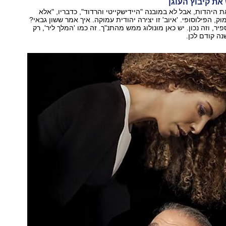
את קיבוץ העוגן
 היהדות, אבל לא במובנה "היידישקייטי והרדוד", כדבריו, "אלא
ק, הפילוסופי. 'איוב' זו יצירה יהודית עמוקה. איך אמר ששון גבאי?
יר, וזה נכון. יש כאן מונולוג ממש מהתנ"ך. זה כמו 'המלך ליר', רק
ה קודם לכן.