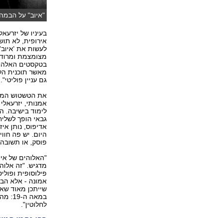
"איוב" על הבמה (
בעיניו של יזרעא
אירופית, לא תושב
לעשות את 'איוב'
מצומצמת ומרודד
בטקסטים האלה. א
מאשר תוכנית הלי
גם עניין פוליטי".
את הטשטוש המכוו
אמנותי, יזרעאלי
לימוד בישיבה. ה
גבאי הופך לשלי
אדיפוס, נותן אי
היום. יש פה חווי
פוסק, או תשובה 
"האלוהים של איו
מדגיש. "זה אלוה
פילוסופית ופוליט
אמונה - אלא הבנ
שייתכן מאוד שאי
במאה 
לחלוטין".