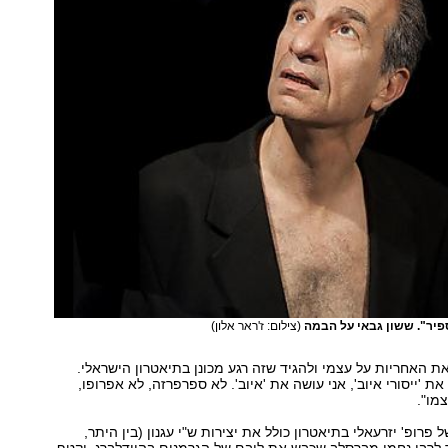
פיר". ששון גבאי על הבמה
(צילום: ז'ראר אלון)
את האחריות על עצמי ולהגיד שזה רגע מכונן בתיאטרון הישראלי.
את 'ייסורי איוב', אני עושה את 'איוב'. לא ספרפרזה, לא אפרופו,
מו".
פרופ' יזרעאלי בתיאטרון כולל את יצירות ש"י עגנון (בין היתר,