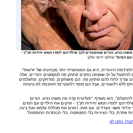
משהו נורא. הורים שמתנגדים לכך שילדיהם ילמדו חמש יחידות תנ"ך -
 עם המים"
(צילום: ז'ראר אלון)
תרדמת היהודית, היא גם המאתגרת יותר מבחינתו של יזרעאלי:
ם להתנצל על זה שאנחנו נותנים פתחון פה לטקסטים יהודיים. אלה
 וצריך לתת להם פתחון פה. הם מושתקים, מודחקים, מתעלמים
ם ללא רלוונטיים, אבל הם סופר רלוונטיים! החוכמה לא נהגתה
להתעלם", הוא מוסיף. "פוליטית קרה פה משהו נורא. הורים
לדיהם ילמדו חמש יחידות תנ"ך - זורקים את הילדים עם המים.
 ורדוד משני הצדדים. עם זאת, רואים את מכללת עלמא ואת בינה,
ות אחרת, בלי הציניות בלי הפטפטת. בלי הכותרות החוסמות".
ה? כתבו לנו