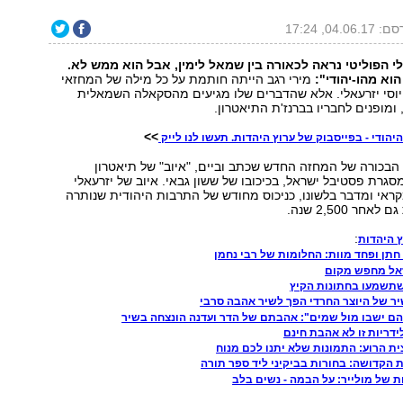
04.06.1, 17:24
לי הפוליטי נראה לכאורה בין שמאל לימין, אבל הוא ממש לא.
הוא מהו-יהודי":
מירי רגב הייתה חותמת על כל מילה של המחזאי
יוסי יזרעאלי. אלא שהדברים שלו מגיעים מהסקאלה השמאלית
ומופנים לחבריו בברנז'ת התיאטרון.
>>
יהודי - בפייסבוק של ערוץ היהדות. תעשו לנו לייק
הבכורה של המחזה החדש שכתב וביים, "איוב" של תיאטרון
מסגרת פסטיבל ישראל, בכיכובו של ששון גבאי. איוב של יזרעאלי
אי ומדבר בלשונו, כניכוס מחודש של התרבות היהודית שנותרה
חר 2,500 שנה.
:
 היהדות
חתן ופחד מוות: החלומות של רבי נחמן
זאל מחפש מקום
תשמעו בחתונות הקיץ
ר של היוצר החרדי הפך לשיר אהבה סרבי
ו הם ישבו מול שמים": אהבתם של הדר ועדנה הונצחה בשיר
ידריות זו לא אהבת חינם
ת הרוע: התמונות שלא יתנו לכם מנוח
ת הקדושה: בחורות בביקיני ליד ספר תורה
ת של מולייר: על הבמה - נשים בלב