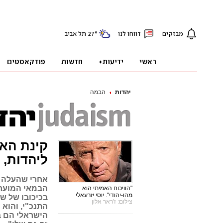
יהדות
הבמה
קינת האי
ליהדות, 
אחרי שהעלה את
הבמאי המוערך
"הוויכוח האמיתי הוא
מהו-יהודי". יוסי יזרעאלי
בכיכובו של שש
צילום: ז'ראר אלון
התנכ"י, והוא
הישראלי הם ב