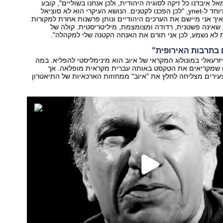
ל איבדנו כל זיקה לסוגיה היהודית, ולכן אנחנו בשוליים", קובע
יזרעאלי בראיון מיוחד ל-ynet, "לכן הפכנו לקטנים. הנושא העיקרי הוא לא סוציאל
יך אני מיישם את הערכים היהודיים ונותן פרשנות אחרת למקורות
שאינה פשטנית, רדודה ומצומצמת, מיליטריסטית. קולה של
לא נשמע, לכן אני תורם את האנחה הקטנה שלי למקהלה".
 בתרבות האירופית"
רעאלי במונולוג המקראי של איוב הוא מינימליסטי להפליא. במה
 שמקריאים את הטקסט באותה עברית מקראית מופלאה. אך
ירים מצליחה לחלץ את "איוב" ממחוזות הארכאיות של התיאטרון