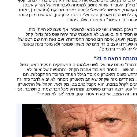
 לרבי נחמן מברסלב שכבש את ליבם של הגרמנים בהיידלברג, וקטף
רלין. העובדה שהוא נחשב למומחה לעבודותיו של הנריק איבסן
הקלאסי, מאפשר ליזרעאלי לבעוט בצורה מדויקת (ומכאיבה) באותו
 לו שבט בתיאטרון הישראלי. בניגוד לבון-טון, הוא אינו מוכן לוותר
רו "כן השיגור" האומנותי שלו, כיהודי.
ד נאבק במשהו. אני לא במאי להשכיר. אף פעם לא הייתי כזה.
כשעשיתי את 'איש חסיד היה' ב-1968 לא האמנתי שזה יהיה שוס כזה גדול. קהל
קיבוץ העוגן, איפה הם ואיפה החסידות? ועם זאת היה שם רטט של
שעוררנו עצבים רדומים של משהו שמוכר ולא מוכר בעת ובעונה
 זה לעורר נרדמים".
גתה במאה ה-21"
דמות" מיחס עזריאלי לשני אלמנטים המשחקים תפקיד ראשי כפול
 הראשון - הפחד מאיבוד אהבת הקהל: "התופעה של 'איוב' לא
תרחש בשום תיאטרון ממוסד בגלל הפחד מחוסר ההתקבלות. הם
מפחדים מזה שקהל שאוהב תיאטרון מסחרי לא יבוא לדבר כזה. זה
ים לקהל במבה, הוא מקבל כאב בטן מקוויאר. הקהל של התיאטרון
ל ענק, רוצה דברים פשוטים, ומתרחק מכל דבר שמחייב חשיבה. אני
. זה המצב. אז בא תיאטרון קטן, ואמר 'אני לא מפחד'".