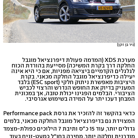
(ניר בן זקן)
מערכת XDS (המדמה פעולת דיפרנציאל מוגבל
החלקה דרך בקרת המשיכה) מסייעת בהורדת הכוח
לגלגלים הקדמיים ביציאה מפניות, אם כי היא אינה
יעילה כדיפרנציאל מוגבל החלקה מכאני. בקרת
היציבות מאפשרת ניתוק חלקי (ESC sport) בלבד
המעניק בדיוק את החופש הנדרש והרצוי לכביש
הציבורי. הבלמים הפגינו יכולת טובה, אך במכונית
המבחן דעכו יתר על המידה בשימוש אגרסיבי.
כדאי בהקשר זה להזכיר את גרסת Performance pack
המצוידת גם בדיפרנציאל מוגבל החלקה מכאני, בלמים
גדולים יותר, עוד 15 כ"ס ותיבת 7 הילוכים כפולת-מצמד
מודרנית וחלקה יותר. מחירה בחו"ל כמעט-זניח בעוד