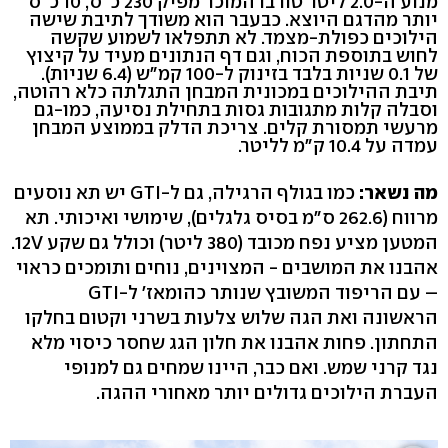
מנוע ה-2.0 ליטר טורבו המוכר מפיק 230 כ"ס, 10 כ"ס
יותר מהדגם היוצא. כבעבר הוא משודך לתיבת שישה
הילוכים כפולת-מצמד. לא תתפלאו לשמוע שקשה
לחוש בתוספת הכוח, וגם דף הנתונים מעיד על קיצוץ
של 0.1 שניות בלבד בזינוק ל-100 קמ"ש (6.4 שניות).
תיבת ההילוכים במכונית המבחן התגלתה כלא רהוטה,
וסבלה קלות מתגובות גסות בתחילת נסיעה, כמו-גם
מרעשי תמסורת קלים. צריכת הדלק בממוצע המבחן
עמדה על 10.4 ק"מ לליטר.
מה נשאר:
כמו בגולף הרגילה, גם ל-GTI יש תא נוסעים
מרווח (262.6 ס"מ בסיס גלגלים), שימושי ואיכותי. תא
המטען מציע נפח מכובד (380 ליטר) וכולל גם שקע 12V.
אהבנו את המושבים - המצוינים, נוחים ותומכים כראוי
– עם הריפוד המשובץ שנותר כהומאז' ל-GTI
הראשונה ואת הגה שלוש צלעות בשרני וקטום בחלקו
התחתון. פחות אהבנו את חלון הגג שחסר כיסוי מלא
נגד קרני שמש. ואם כבר, היינו שמחים גם למנופי
העברת הילוכים גדולים יותר מאחורי ההגה.