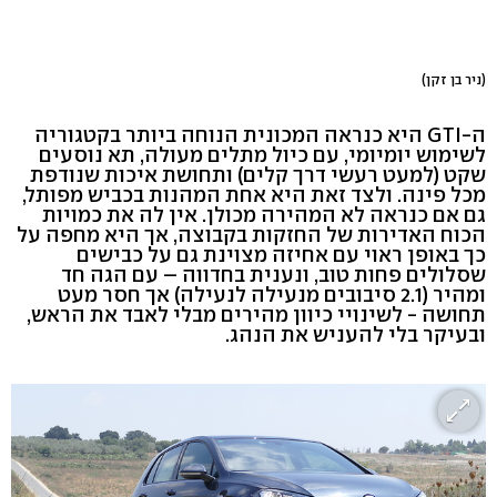
(ניר בן זקן)
ה-GTI היא כנראה המכונית הנוחה ביותר בקטגוריה
לשימוש יומיומי, עם כיול מתלים מעולה, תא נוסעים
שקט (למעט רעשי דרך קלים) ותחושת איכות שנודפת
מכל פינה. ולצד זאת היא אחת המהנות בכביש מפותל,
גם אם כנראה לא המהירה מכולן. אין לה את כמויות
הכוח האדירות של החזקות בקבוצה, אך היא מחפה על
כך באופן ראוי עם אחיזה מצוינת גם על כבישים
שסלולים פחות טוב, ונענית בחדווה – עם הגה חד
ומהיר (2.1 סיבובים מנעילה לנעילה) אך חסר מעט
תחושה - לשינויי כיוון מהירים מבלי לאבד את הראש,
ובעיקר בלי להעניש את הנהג.