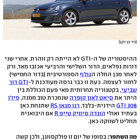
(ניר בן זקן)
ההיסטוריה של ה-GTI לא הייתה רק זוהרת. אחרי שני
דורות נפלאים, הדור השלישי והרביעי אכזבו מאד, ורק
לאחר מכן החלה ה
גולף
הספורטיבית (בדור החמישי)
לחזור לעצמה. כעת זו כבר גרסה מעודכנת ל-
GTI דור
שביעי
, בקטגוריה תחרותית מאי פעם הכוללת בין
היתר את
סיאט לאון קופרה
שנמכרת טוב ממנה,
פיז'ו
308 GTI
הידנית-בלבד,
רנו מגאן RS
שתנחת כאן
בעתיד ואולי
הונדה סיוויק טייפ R
אם היבואנית
תחליט לשווקה כאן.
מה השתפר:
בסופו של יום זו פולקסווגן, ולכן קשה