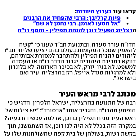
קראו עוד
בערוץ היהדות
:
פינת קרליבך: הרבי שהפחיד את הרבנים
"אל תסעו לאומן. רבי נחמן לא שם"
ה
רצליה: הפעיל דוכן להנחת תפילין - וחטף דו"ח
הדו"ח עורר סערה, ובתנועת חב"ד טענו כי "קשה
להאמין שמכל המקומות בעולם בהם יציעו שליחי חב"ד
ליהודים להניח תפילין ולהתחבר למסורת אבותיהם,
דווקא במדינת היהודים יגרור הדבר דו"ח או העמדה
למשפט. לא בניו-יורק, לא בכיכר האדומה, לא בלונדון
ולא למרגלות מגדל אייפל. רק בהרצליה, עיר ואם
בישראל".
מכתב לרבי מראש העיר
רבה של התנועה בהרצליה, ישראל הלפרין, הדגיש כי
הופתע מהדו"ח, והגדיר אותו "אבסורד": "יש צילום של
ראש העיר מניח תפילין בדוכן, אז למה עכשיו זו בעיה?
במקרה הזה בכלל לא היה לנו דוכן, אז השתמשנו, תוך
בקשת רשות, בשולחן של בית קפה שהשולחנות שלו על