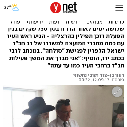
דו"ח התפילין: ראש העיר
התנצל - והעביר מכתב לרבי
שלושה ימים לאחר הדו"ח בסך 730 שקלים בגין
הפעלת דוכן תפילין בהרצליה - הגיע ראש העיר
עם כמה מחברי המועצה למשרדו של רב חב"ד
ישראל הלפרין לפגישת "סולחה". במכתב לרבי
בכתב ידו, הוסיף: "אני מברך את המשך פעילות
חב"ד ברחבי העיר כמו עד עתה"
רענן בן-צור וקובי נחשוני
פורסם: 12.09.17, 00:32