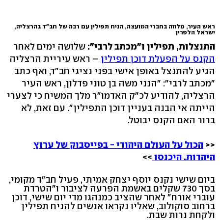
ראש העיר, מלווה בחברי המועצה, הניח תפילין עם רבה של חב"ד בהרצליה,
ישראל הלפרין
התנצלות, תפילין ו"מכתב לרבי":
שלושה ימים לאחר
הקנס על הפעלת דוכן תפילין
– ראש עיריית הרצליה
הגיע להתנצל באופן אישי בפני נציגי חב"ד, ואף כתב
"מכתב לרבי": "הנני משה בן טוני פדלון, ראש העיר
הרצליה, להודיע לכ"ק האדמו"ר מלך המשיח כי לצערי
הייתה אי הבנה בעניין דוכן התפילין". עם זאת, לא
ברור האם הקנס יבוטל.
<<
הכול על העולם היהודי - בפייסבוק של ערוץ
היהדות. היכנסו
>>
ביום שישי נקנס יוסף יצחק אמיתי, פעיל חב"ד מקומי,
בסך 730 שקלים באשמת הפרעה לציבור ו"הטרדת
עוברי אורח" לאחר שהציב כמנהגו מדי יום שישי, דוכן
ברחוב סוקולוב, שאליו נקראו אנשים להניח תפילין
ולקחת נרות שבת.